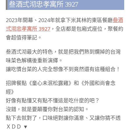
叁酒弍沏忠孝寓所 3927
2023年開幕、2024年就拿下米其林的東區餐廳
叁酒
弍沏忠孝寓所 3927
，全店都是包廂式座位，聚餐約
會超值得筆記。
叁酒弍沏最大的特色，就是把我們熟到爛掉的台灣
味菜色解構後重新演繹。
讓吃慣台菜的人完全想像不到竟然還有這種組合！
招牌餐點《童心未泯松露雞》和《外國和尚會念
經》
好像有點懂又有點不懂這是吃什麼的吧？
沒錯，就是要顛覆你對台菜的認知。
點下去就對了，口味絕對讓你滿意、又讓你猜不透
ＸＤＤ ▼