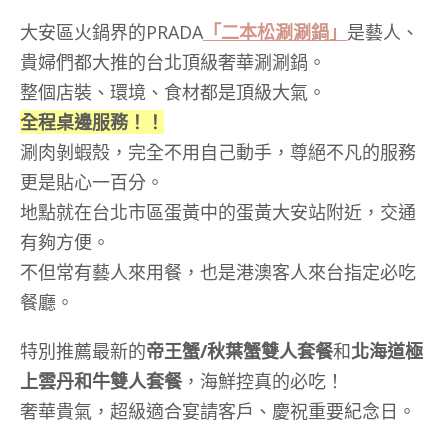
大安區火鍋界的PRADA
「二本松涮涮鍋」
是藝人、
貴婦們都大推的台北頂級奢華涮涮鍋。
整個店裝、環境、食材都是頂級大氣。
全程桌邊服務！！
涮肉剝蝦殼，完全不用自己動手，尊絕不凡的服務
更是貼心一百分。
地點就在台北市區蛋黃中的蛋黃大安站附近，交通
有夠方便。
不但常有藝人來用餐，也是港澳客人來台指定必吃
餐廳。
特別推薦最新的
帝王蟹/秋葉蟹雙人套餐
和
北海道極
上雲丹和牛雙人套餐
，海鮮控真的必吃！
奢華貴氣，超級適合宴請客戶、慶祝重要紀念日。