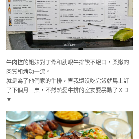
牛肉控的姐妹對丁骨和肋眼牛排讚不絕口，柔嫩的
肉質和烤功一流。
就是為了他們家的牛排，害我還沒吃完飯就馬上訂
了下個月一桌，不然熱愛牛排的室友要暴動了ＸＤ
▼