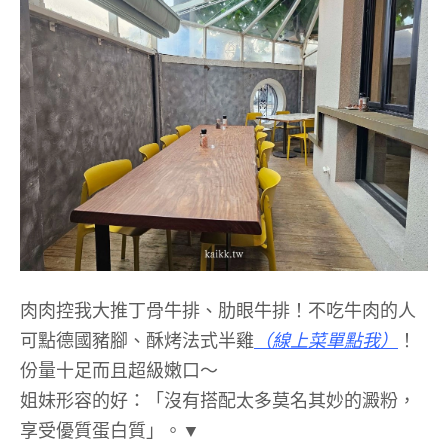
肉肉控我大推丁骨牛排、肋眼牛排！不吃牛肉的人
可點德國豬腳、酥烤法式半雞
（線上菜單點我）
！
份量十足而且超級嫩口～
姐妹形容的好：「沒有搭配太多莫名其妙的澱粉，
享受優質蛋白質」。▼