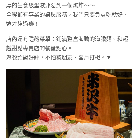
厚的生食級蛋液邪惡到一個爆炸～～
全程都有專業的桌邊服務，我們只要負責吃就好，
這才夠過癮！
店內還有隱藏菜單：鋪滿整盒海膽的海膽麵、和超
越甜點專賣店的餐後點心。
聚餐絕對好評，不怕被朋友、客戶打槍。▼