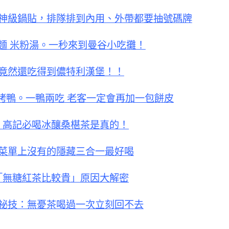
神級鍋貼，排隊排到內用、外帶都要抽號碼牌
麵 米粉湯。一秒來到曼谷小吃攤！
竟然還吃得到儂特利漢堡！！
烤鴨。一鴨兩吃 老客一定會再加一包餅皮
！高記必喝冰釀桑椹茶是真的！
菜單上沒有的隱藏三合一最好喝
「無糖紅茶比較貴」原因大解密
祕技：無憂茶喝過一次立刻回不去