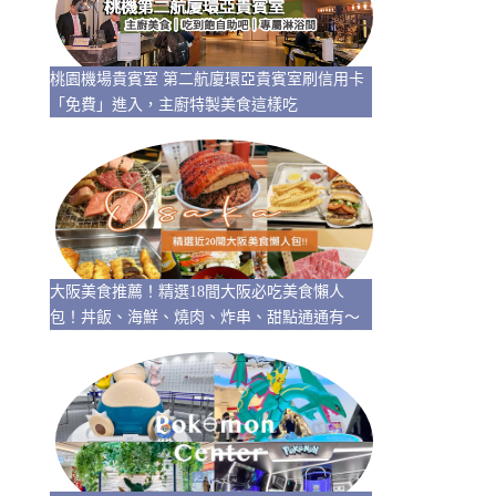
桃園機場貴賓室 第二航廈環亞貴賓室刷信用卡
「免費」進入，主廚特製美食這樣吃
大阪美食推薦！精選18間大阪必吃美食懶人
包！丼飯、海鮮、燒肉、炸串、甜點通通有～