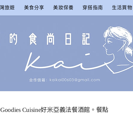
灣旅遊
美食分享
美妝保養
穿搭指南
生活買物
尚日記
dies Cuisine好米亞義法餐酒館。餐點