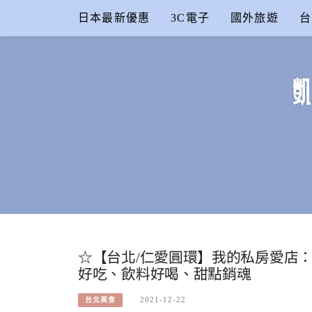
Skip
日本最新優惠
3C電子
國外旅遊
台
to
content
凱的日本食
合作信箱：
KAIKAI00603@GMAIL.COM
☆【台北/仁愛圓環】我的私房愛店：Goo
好吃、飲料好喝、甜點銷魂
2021-12-22
台北美食