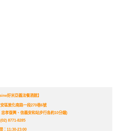
Cuisine好米亞義法餐酒館】
大安區敦化南路一段270巷6號
忠孝復興、信義安和站步行各約10分鐘)
2) 8771-8285
11:30-23:00