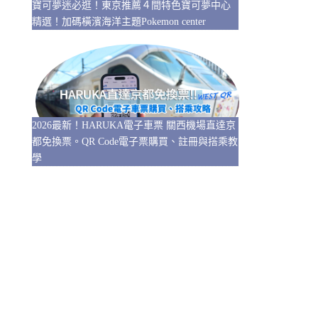
寶可夢迷必逛！東京推薦４間特色寶可夢中心
精選！加碼橫濱海洋主題Pokemon center
2026最新！HARUKA電子車票 關西機場直達京
都免換票。QR Code電子票購買、註冊與搭乘教
學