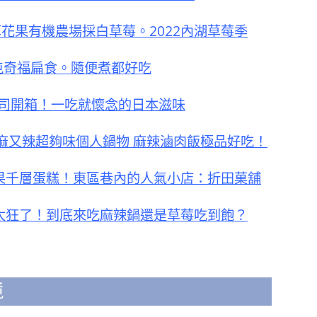
花果有機農場採白草莓。2022內湖草莓季
屯奇福扁食。隨便煮都好吃
司開箱！一吃就懷念的日本滋味
麻又辣超夠味個人鍋物 麻辣滷肉飯極品好吃！
水果千層蛋糕！東區巷內的人氣小店：折田菓舖
店太狂了！到底來吃麻辣鍋還是草莓吃到飽？
境