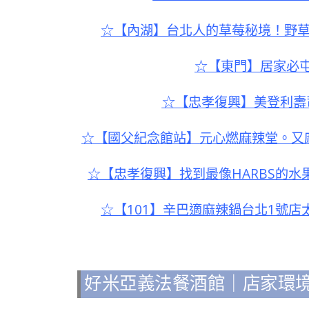
☆【內湖】台北人的草莓秘境！野草
☆【東門】居家必
☆【忠孝復興】美登利壽
☆【國父紀念館站】元心燃麻辣堂。又
☆【忠孝復興】找到最像HARBS的
☆【101】辛巴適麻辣鍋台北1號
好米亞義法餐酒館｜店家環