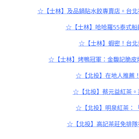
☆【士林】及品鍋貼水餃專賣店。台北
☆【士林】哈哈羅55泰式船
☆【士林】蝦密！台北
☆【士林】烤鴨冠軍：金馥記脆皮
☆【北投】在地人推薦
☆【北投】蔡元益紅茶。
☆【北投】明泉紅茶：
☆【北投】高記茶莊免排隊