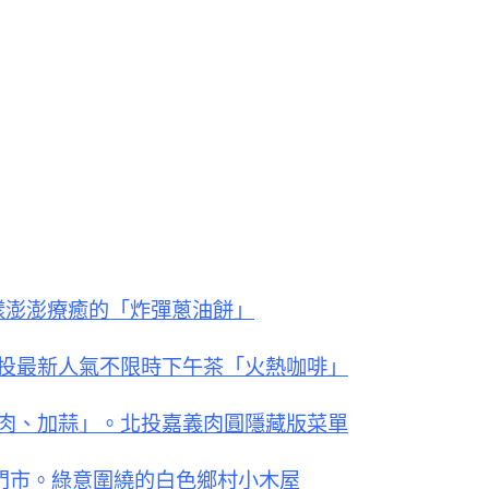
樣澎澎療癒的「炸彈蔥油餅」
投最新人氣不限時下午茶「火熱咖啡」
肉、加蒜」。北投嘉義肉圓隱藏版菜單
門市。綠意圍繞的白色鄉村小木屋