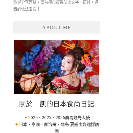
歡迎分享連結，請勿擅自複製貼上文字、照片，違
者必依法咎責！
ABOUT ME
關於｜凱的日本食尚日記
2024、2025、2026廣島觀光大使
日本、泰國、摩洛哥、關島 夏威夷媒體採訪
團