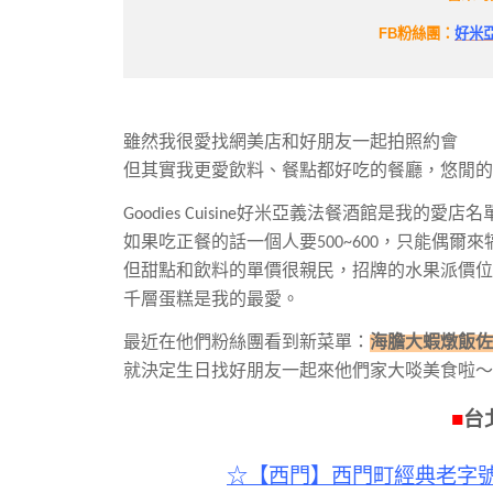
FB粉絲團：
好米亞 
雖然我很愛找網美店和好朋友一起拍照約會
但其實我更愛
飲料、餐點都好吃的餐廳，
悠閒的
Goodies Cuisine好米亞義法餐酒館是我的
如果吃正餐的話一個人要500~600，只能偶爾
但甜點和飲料的單價很親民，
招牌的水果派價位1
千層蛋糕是我的最愛。
最近在他們粉絲團看到新菜單：
海膽大蝦燉飯佐
就決定生日找好朋友一起來他們家大啖美食啦～
■
台
☆【西門】西門町經典老字