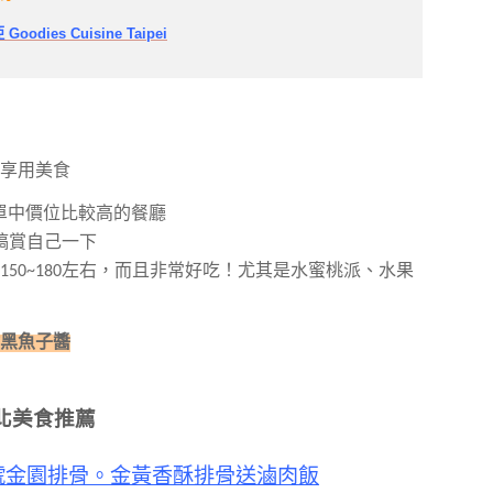
Goodies Cuisine Taipei
享用美食
愛店名單中價位比較高的餐廳
來犒賞自己一下
50~180左右，而且非常好吃！
尤其是水蜜桃派、水果
黑魚子醬
北美食推薦
號金園排骨。金黃香酥排骨送滷肉飯