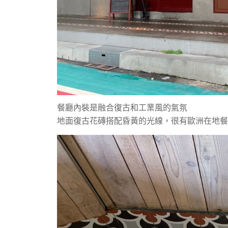
餐廳內裝是融合復古和工業風的氣氛
地面復古花磚搭配昏黃的光線，
很有歐洲在地餐