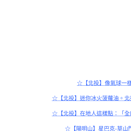
☆【北投】像氣球一
☆【北投】迷你冰火菠蘿油。北
☆【北投】在地人這樣點：「全
☆【陽明山】星巴克-草山