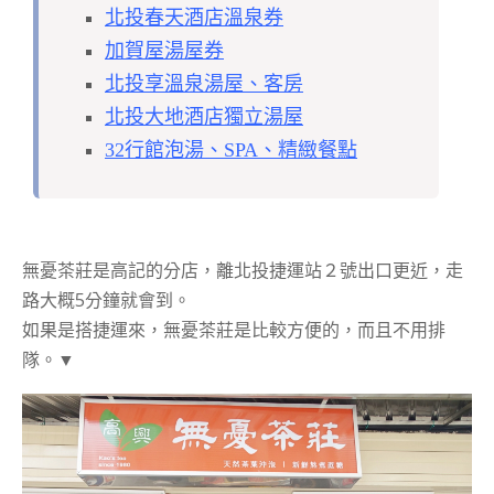
北投春天酒店溫泉券
加賀屋湯屋券
北投享溫泉湯屋、客房
北投大地酒店獨立湯屋
32行館泡湯、SPA、精緻餐點
無憂茶莊是高記的分店，離北投捷運站２號出口更近，走
路大概5分鐘就會到。
如果是搭捷運來，無憂茶莊是比較方便的，而且不用排
隊。▼