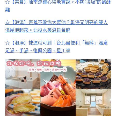
☆【美食】陳季炸雞心得老實說。不夠“垃圾”的鹹酥
雞
☆【泡湯】害羞不敢泡大眾池？乾淨又明亮的雙人
湯屋泡起來。北投水美溫泉會館
☆【泡湯】捷運就可到！台北最便利「無料」溫泉
足湯、手湯。復興公園、星川亭