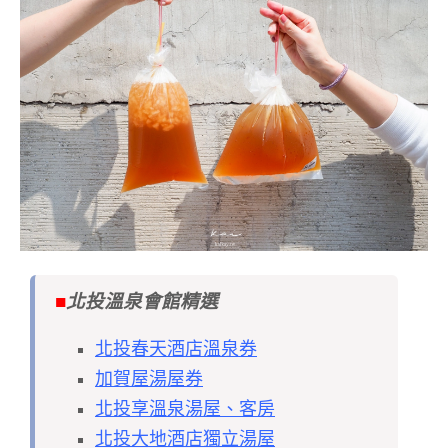
■
北投溫泉會館精選
北投春天酒店溫泉券
加賀屋湯屋券
北投享溫泉湯屋、客房
北投大地酒店獨立湯屋