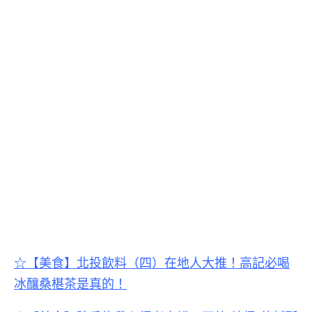
☆【美食】
北投飲料（四）
在地人大推！高記必喝
冰釀桑椹茶是真的！