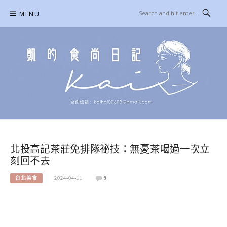
Skip
MENU
to
content
凱的日本食尚日記
合作信箱：
KAIKAI00603@GMAIL.COM
北投高記茶莊免排隊祕技：無憂茶喝過一次立
刻回不去
台北美食
2024-04-11
9