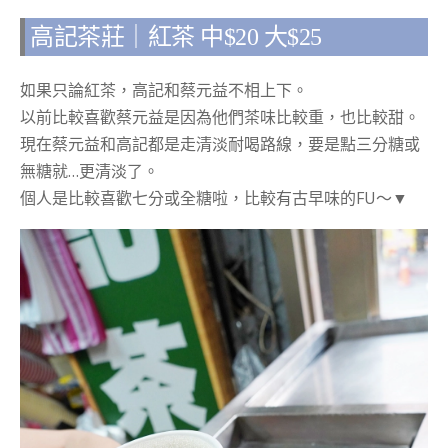
高記茶莊｜紅茶 中$20 大$25
如果只論紅茶，高記和蔡元益不相上下。
以前比較喜歡蔡元益是因為他們茶味比較重，也比較甜。
現在蔡元益和高記都是走清淡耐喝路線，要是點三分糖或
無糖就…更清淡了。
個人是比較喜歡七分或全糖啦，比較有古早味的FU～▼