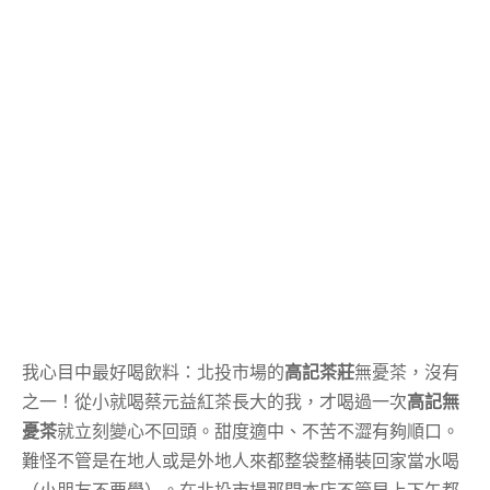
我心目中最好喝飲料：北投市場的
高記茶莊
無憂茶，沒有
之一！從小就喝蔡元益紅茶長大的我，才喝過一次
高記無
憂茶
就立刻變心不回頭。甜度適中、不苦不澀有夠順口。
難怪不管是在地人或是外地人來都整袋整桶裝回家當水喝
（小朋友不要學）。在北投市場那間本店不管早上下午都