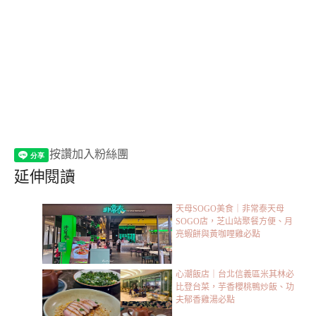
按讚加入粉絲團
延伸閱讀
天母SOGO美食｜非常泰天母
SOGO店，芝山站聚餐方便、月
亮蝦餅與黃咖哩雞必點
心潮飯店｜台北信義區米其林必
比登台菜，芋香櫻桃鴨炒飯、功
夫郁香雞湯必點