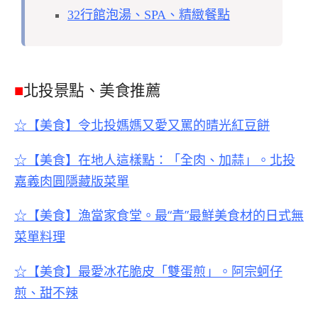
32行館泡湯、SPA、精緻餐點
■
北投景點、美食推薦
☆【美食】令北投媽媽又愛又罵的晴光紅豆餅
☆【美食】在地人這樣點：「全肉、加蒜」。北投
嘉義肉圓隱藏版菜單
☆【美食】漁當家食堂。最“青”最鮮美食材的日式無
菜單料理
☆【美食】最愛冰花脆皮「雙蛋煎」。阿宗蚵仔
煎、甜不辣