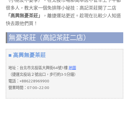
很多人，教大家一個免排隊小祕技：高記茶莊開了二店
「高興無憂茶莊」
，離捷運站更近。趁現在比較少人知道
快去跟他們買！
無憂茶莊（高記茶莊二店）
■ 高興無憂茶莊
地址：台北市北投區大興街64號1樓
地圖
（捷運北投站２號出口，步行約3-5分鐘）
電話：+886228969900
營業時間：07:00–22:00