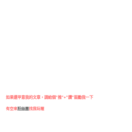
如果還甲意我的文章，請給個”推”+”讚”鼓勵我一下
有空來
粉絲團
找我玩喔