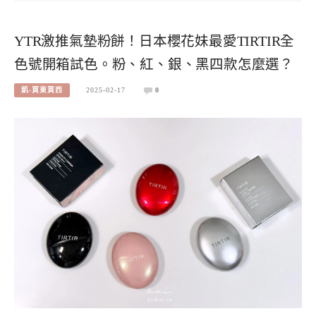
YTR激推氣墊粉餅！日本櫻花妹最愛TIRTIR全
色號開箱試色。粉、紅、銀、黑四款怎麼選？
凱-買東買西
2025-02-17
0