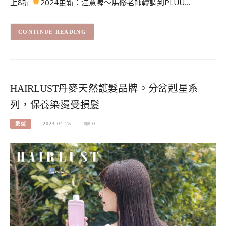
上8折
2024更新：注意喔～馬修老師轉調到PLUU…
CONTINUE READING
HAIRLUST丹麥天然護髮品牌。分岔剋星系
列，保養染燙受損髮
髮型
2023-04-25
0