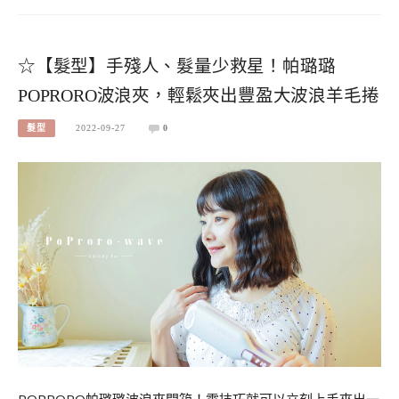
☆【髮型】手殘人、髮量少救星！帕璐璐
POPRORO波浪夾，輕鬆夾出豐盈大波浪羊毛捲
髮型
2022-09-27
0
POPRORO帕璐璐波浪夾開箱！零技巧就可以立刻上手夾出一