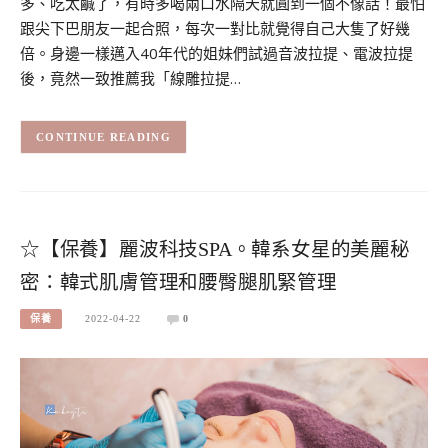
多、吃太鹹了，有時多喝兩口水隔天就圓到一個不像話！最怕
跟尖下巴朋友一起合照，每次一對比就覺得自己大隻了好幾
倍。身邊一樣邁入40年代的姐妹們試過音波拉提、電波拉提
後，竟然一致推薦我「線雕拉提…
CONTINUE READING
☆【保養】麗波科技SPA。韓系女星的美麗秘
密：韓式肌膚管理和腰臀腿肌緊管理
保養
2022-04-22
0