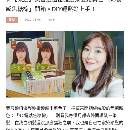
感焦糖棕」開箱。DIY輕鬆好上手！
髮型
2022-04-06
0
美吾髮植優護髮染髮霜出新色了！這篇來開箱絲絨般的焦糖新
色：「3C霧感焦糖棕」。 別看我每個月都去外面護髮＋染
髮。在我白頭髮還沒那麼猖狂之前，我也是自己在家染頭髮的
DIY小達人。有自己染頭髮的人一定知道，要遮蓋白髮很困