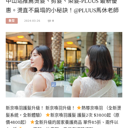
中山站推薦燙髮、剪髮、染髮-PLUUS 最新優
惠。燙直不扁塌的小秘訣！@PLUUS馬休老師
髮型
2024-03-26
0
新京喚羽護髮升級！ 新京喚羽升級！
熱導京喚羽 （全新燙
髮系統，全新體驗）
新京喚羽護髮 護髮2次 $3800起（原
價4800起）
全新升級的居家養護商品 單件85折、兩件以