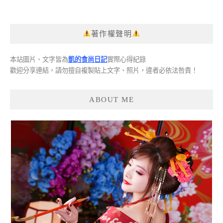
導
覽
著作權聲明
本站圖片、文字皆為
凱的食尚日記
實際心得紀錄
歡迎分享連結，請勿擅自複製貼上文字、照片，違者必依法咎責！
ABOUT ME