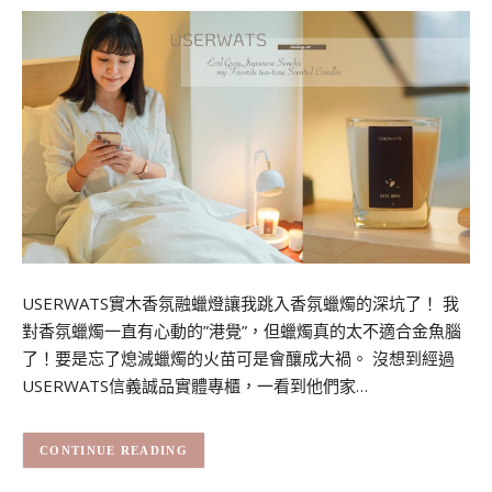
USERWATS實木香氛融蠟燈讓我跳入香氛蠟燭的深坑了！ 我
對香氛蠟燭一直有心動的”港覺”，但蠟燭真的太不適合金魚腦
了！要是忘了熄滅蠟燭的火苗可是會釀成大禍。 沒想到經過
USERWATS信義誠品實體專櫃，一看到他們家…
CONTINUE READING