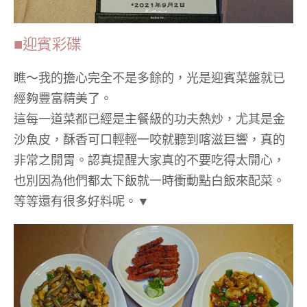
■迎賓彩碟
瞧～我的擔心完全不是多餘的，光是迎賓菜盤就已
經夠豐富精美了。
這每一道菜都已經是主餐級的功夫熱炒，尤其是金
沙魚皮，酥香可口輕輕一咬就聽到喀滋巨響，真的
非常之開胃。認真提醒大家真的不要吃得太開心，
也別因為他們都太下飯就一時衝動點白飯來配菜。
等等還有很多好料呢。▼