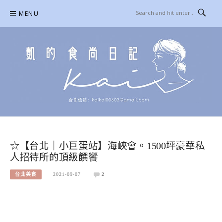
Skip
MENU
to
content
凱的日本食尚日記
合作信箱：
KAIKAI00603@GMAIL.COM
☆【台北｜小巨蛋站】海峽會。1500坪豪華私
人招待所的頂級饌饗
台北美食
2021-09-07
2