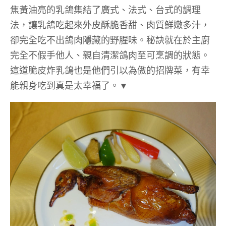
焦黃油亮的乳鴿集結了廣式、法式、台式的調理
法，讓乳鴿吃起來外皮酥脆香甜、肉質鮮嫩多汁，
卻完全吃不出鴿肉隱藏的野腥味。秘訣就在於主廚
完全不假手他人、親自清潔鴿肉至可烹調的狀態。
這道脆皮炸乳鴿也是他們引以為傲的招牌菜，有幸
能親身吃到真是太幸福了。▼