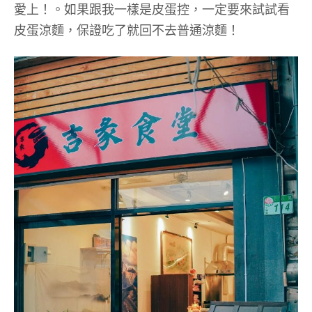
愛上！。如果跟我一樣是皮蛋控，一定要來試試看
皮蛋涼麵，保證吃了就回不去普通涼麵！