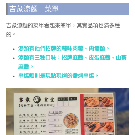
吉彖涼麵｜菜單
吉彖涼麵的菜單看起來簡單，其實品項也滿多種
的。
湯類有他們招牌的蒜味肉羹、肉羹麵。
涼麵有三種口味：招牌麻醬、皮蛋麻醬、山葵
麻醬。
串燒類則是現點現烤的醬烤串燒。