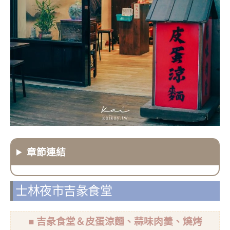
章節連結
士林夜市吉彖食堂
■ 吉彖食堂＆皮蛋涼麵、蒜味肉羹、燒烤