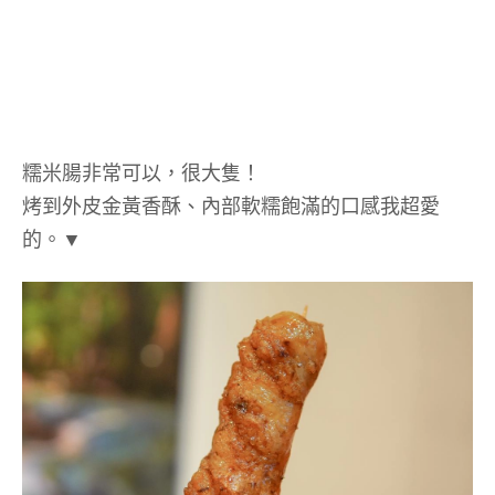
糯米腸非常可以，很大隻！
烤到外皮金黃香酥、內部軟糯飽滿的口感我超愛
的。▼