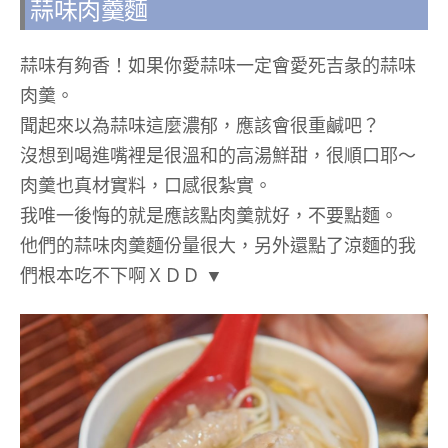
蒜味肉羹麵
蒜味有夠香！如果你愛蒜味一定會愛死吉彖的蒜味
肉羹。
聞起來以為蒜味這麼濃郁，應該會很重鹹吧？
沒想到喝進嘴裡是很溫和的高湯鮮甜，很順口耶～
肉羹也真材實料，口感很紮實。
我唯一後悔的就是應該點肉羹就好，不要點麵。
他們的蒜味肉羹麵份量很大，另外還點了涼麵的我
們根本吃不下啊ＸＤＤ ▼