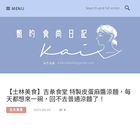
Skip
MENU
to
content
凱的日本食尚日記
合作信箱：
KAIKAI00603@GMAIL.COM
【士林美食】吉彖食堂 特製皮蛋麻醬涼麵，每
天都想來一碗，回不去普通涼麵了！
台北美食
2023-06-02
0