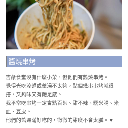
醬燒串烤
吉彖食堂沒有什麼小菜，但他們有醬燒串烤。
覺得光吃涼麵或羹湯不太夠，點個幾串串烤就很
搭，又夠味又有飽足感。
我平常吃串烤一定會點百葉、甜不辣、糯米腸、米
血、豆皮。
他們的醬還滿好吃的，微微的甜度不會太膩。▼