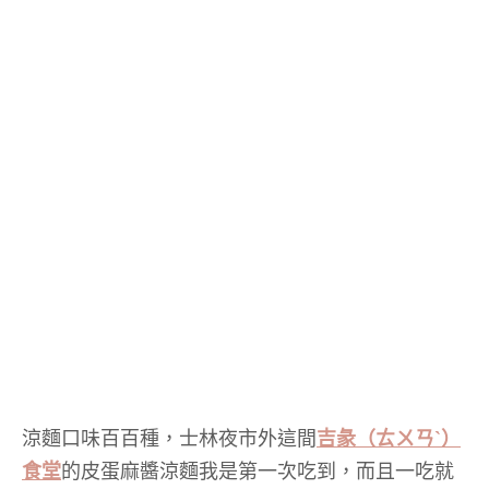
涼麵口味百百種，士林夜市外這間
吉彖（ㄊㄨㄢˋ）
食堂
的皮蛋麻醬涼麵我是第一次吃到，而且一吃就