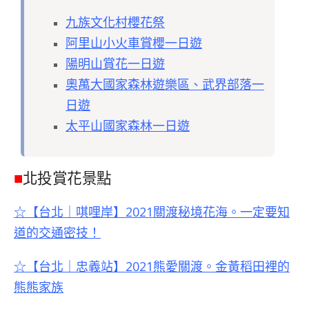
九族文化村櫻花祭
阿里山小火車賞櫻一日遊
陽明山賞花一日遊
奧萬大國家森林遊樂區、武界部落一
日遊
太平山國家森林一日遊
■
北投賞花景點
☆【台北｜唭哩岸】2021關渡秘境花海。
一定要知
道的交通密技！
☆【台北｜忠義站】2021熊愛關渡。金黃稻田裡的
熊熊家族