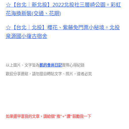
☆【台北｜新北投】2022北投社三層崎公園。彩虹
花海換新裝(交通、花期)
☆【台北｜北投】櫻花、紫藤免門票小秘境。北投
泉源國小復古宿舍
以上圖片、文字皆為
凱的食尚日記
實際心得紀錄
歡迎分享連結，請勿擅自轉貼文字、照片，違者必究
如果還甲意我的文章，請給個”推”+”讚”鼓勵我一下