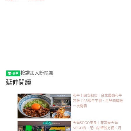
按讚加入粉絲團
延伸閱讀
和牛十図安和店｜台北最強和牛
丼飯？A5和牛牛排、月見肉燥飯
一次開箱
天母SOGO美食｜非常泰天母
SOGO店，芝山站聚餐方便、月