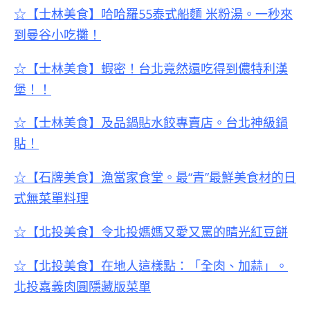
☆【士林美食】哈哈羅55泰式船麵 米粉湯。一秒來
到曼谷小吃攤！
☆【士林美食】蝦密！台北竟然還吃得到儂特利漢
堡！！
☆【士林美食】及品鍋貼水餃專賣店。台北神級鍋
貼！
☆【石牌美食】漁當家食堂。最“青”最鮮美食材的日
式無菜單料理
☆【北投美食】令北投媽媽又愛又罵的晴光紅豆餅
☆【北投美食】在地人這樣點：「全肉、加蒜」。
北投嘉義肉圓隱藏版菜單