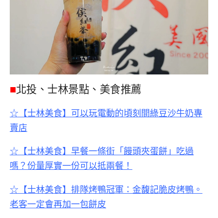
■
北投、士林景點、美食推薦
☆【士林美食】可以玩電動的頃刻間綠豆沙牛奶專
賣店
☆【士林美食】早餐一條街「饅頭夾蛋餅」吃過
嗎？份量厚實一份可以抵兩餐！
☆【士林美食】排隊烤鴨冠軍：金馥記脆皮烤鴨。
老客一定會再加一包餅皮