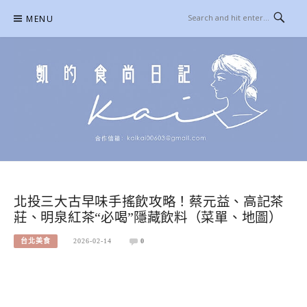
Skip
MENU
to
content
凱的日本食尚日記
合作信箱：
KAIKAI00603@GMAIL.COM
北投三大古早味手搖飲攻略！蔡元益、高記茶
莊、明泉紅茶“必喝”隱藏飲料（菜單、地圖）
台北美食
2026-02-14
0