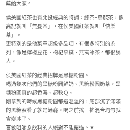
薦給大家。
侯美國紅茶也有北投經典的特調：綠茶+烏龍茶，像
高記就叫「無憂茶」，在侯美國紅茶就叫「快樂
茶」。
更特別的是他菜單超級多品項，有很多特別的系
列，像是檸檬豆花、枸杞拿鐵、燕窩冰茶。都很誘
人。
侯美國紅茶的經典招牌是黑糖粉圓。
喝過幾次他們的黑糖粉圓鮮奶、黑糖粉圓奶茶，黑
糖粉圓真的超香濃、超軟Ｑ。
剛拿到的時候黑糖粉圓都還溫溫的，底部沉了滿滿
的黑糖蜜看了就是過癮。喝之前搖一搖混合均勻就
會變冰了。
喜歡咀嚼系飲料的人絕對不能錯過。▼