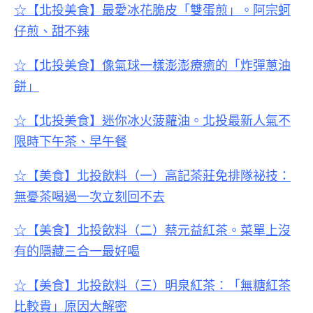
☆【北投美食】最愛冰花脆皮「雙蛋煎」。阿宗蚵
仔煎、甜不辣
☆【北投美食】像氣球一樣澎澎療癒的「炸彈蔥油
餅」
☆【北投美食】迷你冰火菠蘿油。北投最新人氣不
限時下午茶、早午餐
☆【美食】北投飲料（一）高記茶莊免排隊祕技：
無憂茶喝過一次立刻回不去
☆【美食】
北投飲料（二）
蔡元益紅茶。菜單上沒
有的隱藏三合一最好喝
☆【美食】
北投飲料（三）
明泉紅茶：「無糖紅茶
比較貴」原因大解密