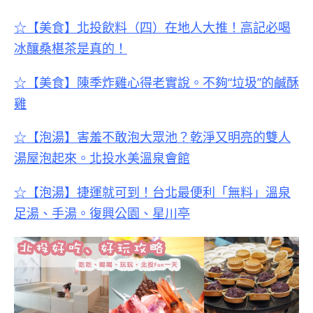
☆【美食】
北投飲料（四）
在地人大推！高記必喝
冰釀桑椹茶是真的！
☆【美食】陳季炸雞心得老實說。不夠“垃圾”的鹹酥
雞
☆【泡湯】害羞不敢泡大眾池？乾淨又明亮的雙人
湯屋泡起來。北投水美溫泉會館
☆【泡湯】捷運就可到！台北最便利「無料」溫泉
足湯、手湯。復興公園、星川亭