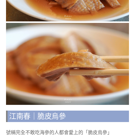
江南春｜脆皮烏參
號稱完全不敢吃海參的人都會愛上的「脆皮烏參」