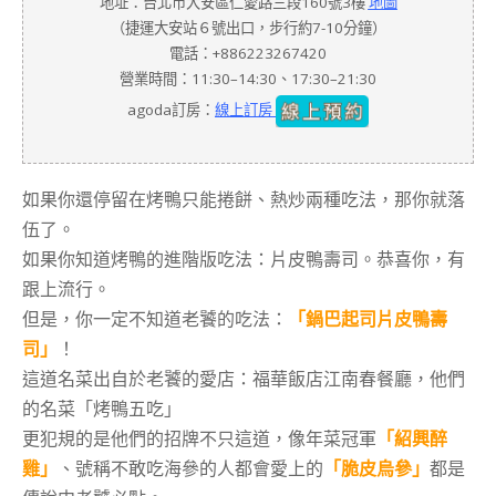
地址：台北市大安區仁愛路三段160號3樓
地圖
（捷運大安站６號出口，步行約7-10分鐘）
電話：+886223267420
營業時間：11:30–14:30、17:30–21:30
agoda訂房：
線上訂房
如果你還停留在烤鴨只能捲餅、熱炒兩種吃法，那你就落
伍了。
如果你知道烤鴨的進階版吃法：片皮鴨壽司。恭喜你，有
跟上流行。
但是，你一定不知道老饕的吃法：
「鍋巴起司片皮鴨壽
司」
！
這道名菜出自於老饕的愛店：福華飯店江南春餐廳，他們
的名菜「烤鴨五吃」
更犯規的是他們的招牌不只這道，像年菜冠軍
「紹興醉
雞」
、號稱不敢吃海參的人都會愛上的
「脆皮烏參」
都是