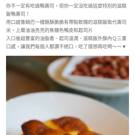
你不一定有吃過鴨壽司，但你一定沒吃過這麼特別的滋糕
飯鴨壽司！
用口感像鍋巴一樣酥酥脆脆有帶點軟糯的滋糕飯取代壽司
米，上層油油亮亮的焦糖色鴨皮和起司片
入口後超豐富的油脂香、起司溫潤、滋糕飯外酥內Ｑ三重
口感，讓我們每個人都讚不絕口，吃了還想再吃啊～～▼