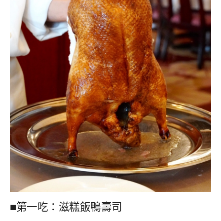
■第一吃：滋糕飯鴨壽司