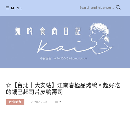
Skip
MENU
to
content
凱的日本食尚日記
合作信箱：
KAIKAI00603@GMAIL.COM
☆【台北｜大安站】江南春極品烤鴨。超好吃
的鍋巴起司片皮鴨壽司
台北美食
2020-12-28
2