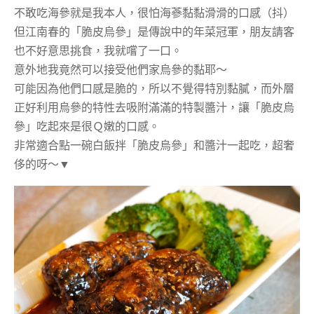
不敢吃海參就是我本人，很怕海蔘黏黏滑滑的口感（抖）
但江南春的「脆皮烏參」是傳說中的年菜冠軍，朋友請客
也不好意思挑食，我就嚐了一口。
意外地我竟然可以接受他們家烏參的黏耶～
可能因為他們口感是脆的，所以不覺得特別黏膩，而外層
正好利用烏參的特性去吸附滿滿的特製醬汁，讓「脆皮烏
參」吃起來是很Ｑ嫩的口感。
非常適合點一碗白飯拌「脆皮烏參」和醬汁一起吃，超奢
侈的呀～▼