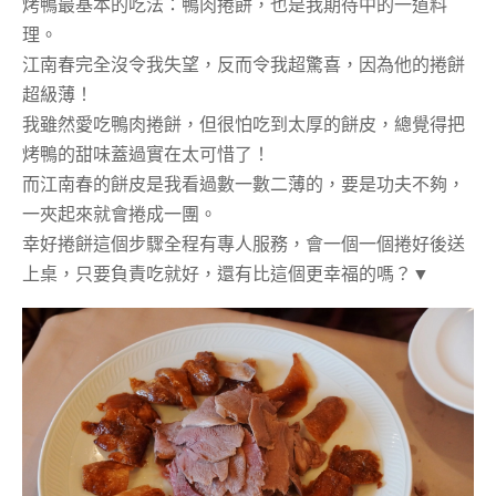
烤鴨最基本的吃法：鴨肉捲餅，也是我期待中的一道料
理。
江南春完全沒令我失望，反而令我超驚喜，因為他的捲餅
超級薄！
我雖然愛吃鴨肉捲餅，但很怕吃到太厚的餅皮，總覺得把
烤鴨的甜味蓋過實在太可惜了！
而江南春的餅皮是我看過數一數二薄的，要是功夫不夠，
一夾起來就會捲成一團。
幸好捲餅這個步驟全程有專人服務，會一個一個捲好後送
上桌，只要負責吃就好，還有比這個更幸福的嗎？▼