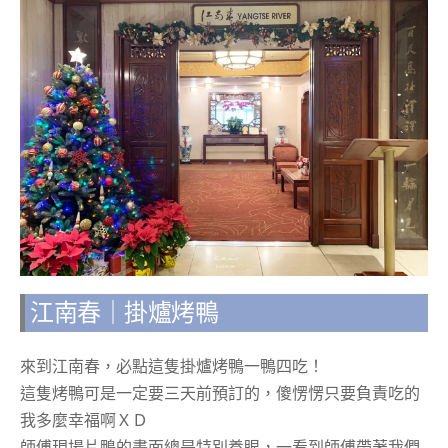
江南春｜掛爐烤鴨
來到江南春，必點這隻掛爐烤鴨一鴨四吃！
這隻烤鴨可是一定要三天前預訂的，傻愣愣只要負責吃的
我多麼幸福啊ＸＤ
師傅現場片鴨的畫面總是特別養眼，一看到師傅帶著我們