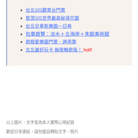
台北101觀景台門票
登頂101世界最高秘境花園
台北兒童新樂園一日券
包車遊覽：淡水＋北海岸＋朱銘美術館
遊戲愛樂園門票、通用票
北北基好玩卡 無限暢遊版！
hot!!
以上圖片、文字皆為本人實際心得紀錄
歡迎分享連結，請勿擅自轉貼文字、照片