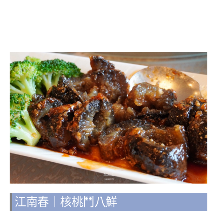
江南春｜
核桃鬥八鮮