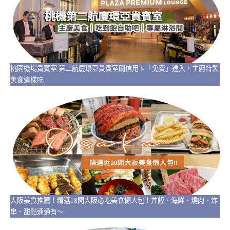
桃園機場貴賓室 第二航廈環亞貴賓室刷信用卡「免費」進入，主廚特製
美食這樣吃
大阪美食推薦！精選18間大阪必吃美食懶人包！丼飯、海鮮、燒肉、炸
串、甜點通通有～