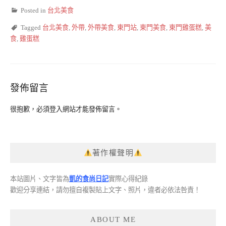
Posted in
台北美食
Tagged
台北美食
,
外帶
,
外帶美食
,
東門站
,
東門美食
,
東門雞蛋糕
,
美
食
,
雞蛋糕
發佈留言
很抱歉，必須
登入
網站才能發佈留言。
著作權聲明
本站圖片、文字皆為
凱的食尚日記
實際心得紀錄
歡迎分享連結，請勿擅自複製貼上文字、照片，違者必依法咎責！
ABOUT ME