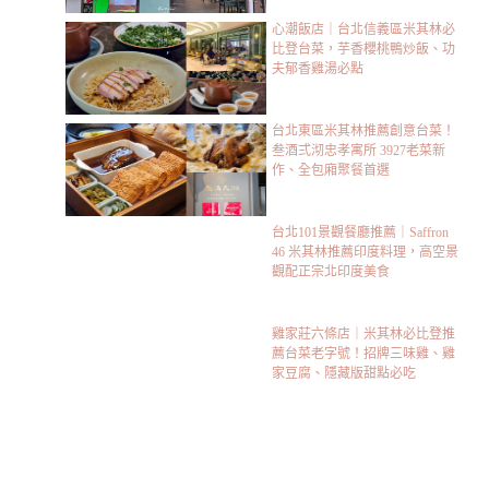
心潮飯店｜台北信義區米其林必
比登台菜，芋香櫻桃鴨炒飯、功
夫郁香雞湯必點
台北東區米其林推薦創意台菜！
叁酒弍沏忠孝寓所 3927老菜新
作、全包廂聚餐首選
台北101景觀餐廳推薦｜Saffron
46 米其林推薦印度料理，高空景
觀配正宗北印度美食
雞家莊六條店｜米其林必比登推
薦台菜老字號！招牌三味雞、雞
家豆腐、隱藏版甜點必吃