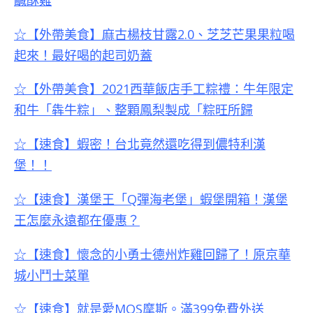
☆【
外帶美食
】麻古楊枝甘露2.0、芝芝芒果果粒喝
起來！最好喝的起司奶蓋
☆【外帶美食】2021西華飯店手工粽禮：牛年限定
和牛「犇牛粽」、整顆鳳梨製成「粽旺所歸
☆【速食】蝦密！台北竟然還吃得到儂特利漢
堡！！
☆【速食】漢堡王「Q彈海老堡」蝦堡開箱！漢堡
王怎麼永遠都在優惠？
☆【速食】懷念的小勇士德州炸雞回歸了！原京華
城小鬥士菜單
☆【速食】就是愛MOS摩斯。滿399免費外送