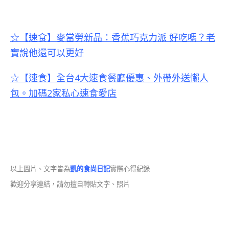
☆【速食】麥當勞新品：香蕉巧克力派 好吃嗎？老
實說他還可以更好
☆【速食】全台4大速食餐廳優惠、外帶外送懶人
包。加碼2家私心速食愛店
以上圖片、文字皆為
凱的食尚日記
實際心得紀錄
歡迎分享連結，請勿擅自轉貼文字、照片