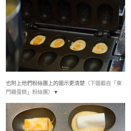
也附上他們粉絲團上的圖示更清楚
（下圖截自「東
門雞蛋糕」粉絲團）
▼