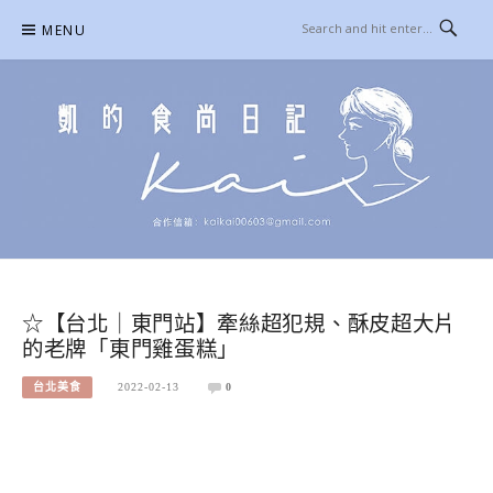
Skip
MENU
to
content
凱的日本食尚日記
合作信箱：
KAIKAI00603@GMAIL.COM
☆【台北｜東門站】牽絲超犯規、酥皮超大片
的老牌「東門雞蛋糕」
台北美食
2022-02-13
0