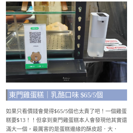
東門雞蛋糕｜乳酪口味 $65/5個
如果只看價錢會覺得$65/5個也太貴了吧！一個雞蛋
糕要$13！！但拿到東門雞蛋糕本人會發現他其實還
滿大一個，最厲害的是蛋糕邊緣的酥皮超．大．