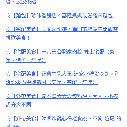
糖、波波茶語
☆【麵包】珍味香餅店。基隆媽媽最愛羅宋麵包
☆【宅配美食】立家湖州粽。南門市場端午節報夯
排隊美食！
☆【宅配美食】十八王公劉家肉粽-線上宅配（菜
單、價位、訂購）
☆【宅配美食】正典牛乳大王-這家冰磚沒吃到，別
說你來過中興新村（菜單、宅配、訂購）
☆【外帶美食】鼎泰豐六大愛包點評。大人、小孩
評分大不同
☆【外帶美食】陳季炸雞心得老實說。不夠“垃圾”的
鹹酥雞