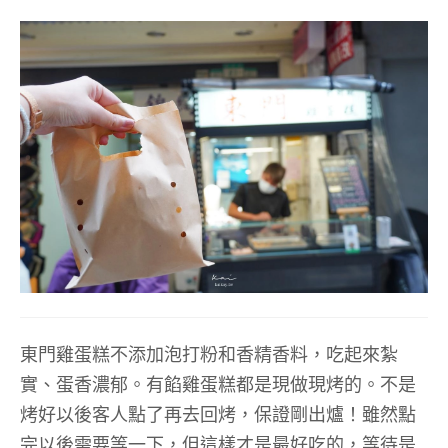
東門雞蛋糕不添加泡打粉和香精香料，吃起來紮
實、蛋香濃郁。有餡雞蛋糕都是現做現烤的。不是
烤好以後客人點了再去回烤，保證剛出爐！雖然點
完以後需要等一下，但這樣才是最好吃的，等待是