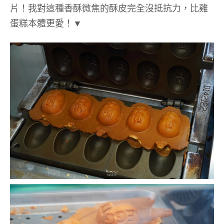
片！我對這種香酥微焦的酥皮完全沒抵抗力，比雞
蛋糕本體更愛！▼