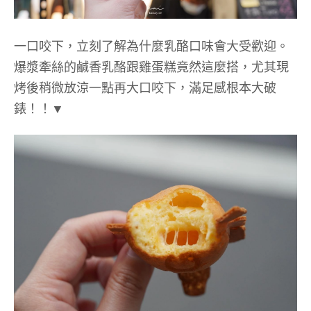
一口咬下，立刻了解為什麼乳酪口味會大受歡迎。
爆漿牽絲的鹹香乳酪跟雞蛋糕竟然這麼搭，尤其現
烤後稍微放涼一點再大口咬下，滿足感根本大破
錶！！▼