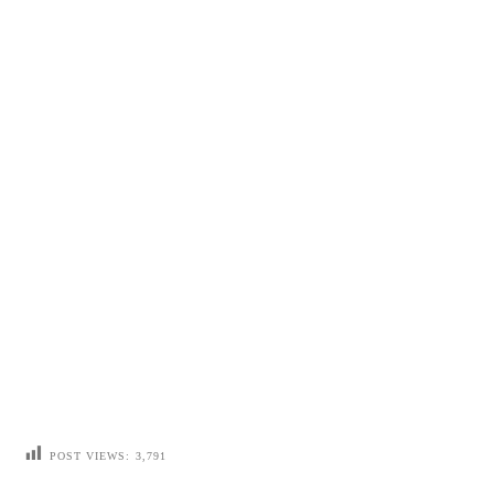
POST VIEWS:
3,791