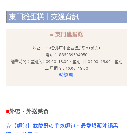
東門雞蛋糕｜交通資訊
■ 東門雞蛋糕
地址：100台北市中正區臨沂街81號之1
電話：+886989594950
營業時間：星期六：09:00–18:00、
星期日：09:00–13:00、星期
二-星期五：10:00–18:00
粉絲團
■
外帶、外送美食
☆【麵包】武藏野の手感麵包。最愛爆漿沖繩黑