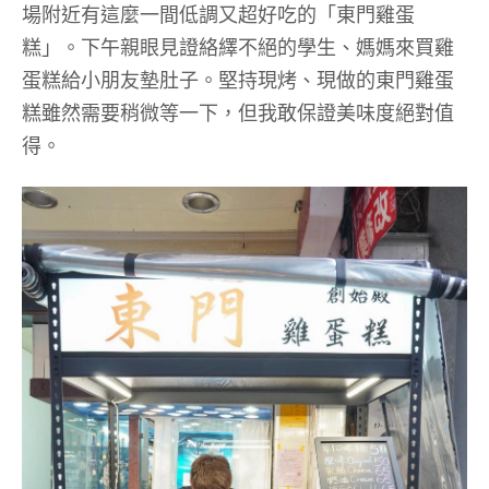
場附近有這麼一間低調又超好吃的「東門雞蛋
糕」。下午親眼見證絡繹不絕的學生、媽媽來買雞
蛋糕給小朋友墊肚子。堅持現烤、現做的東門雞蛋
糕雖然需要稍微等一下，但我敢保證美味度絕對值
得。