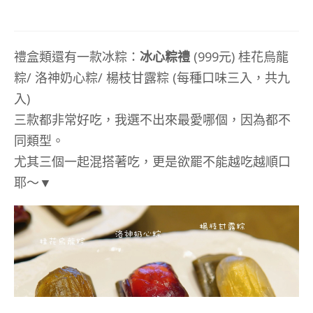
禮盒類還有一款冰粽：
冰心粽禮
(999
元
)
桂花烏龍
粽
/
洛神奶心粽
/
楊枝甘露粽
(
每種口味三入，共九
入
)
三款都非常好吃，我選不出來最愛哪個，因為都不
同類型。
尤其三個一起混搭著吃，更是欲罷不能越吃越順口
耶～▼