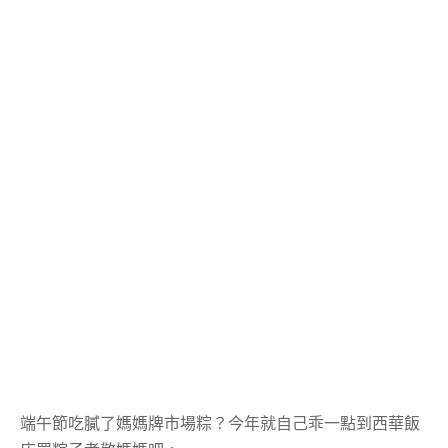
端午節吃膩了媽媽牌市場粽？今年就自己乖一點到西華飯