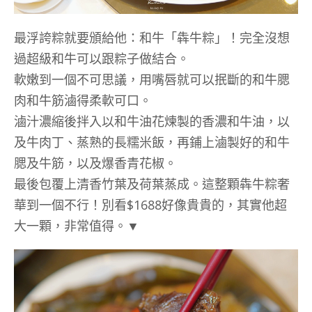
最浮誇粽就要頒給他：和牛「犇牛粽」！完全沒想
過超級和牛可以跟粽子做結合。
軟嫩到一個不可思議，用嘴唇就可以抿斷的和牛腮
肉和牛筋滷得柔軟可口。
滷汁濃縮後拌入以和牛油花煉製的香濃和牛油，以
及牛肉丁、蒸熟的長糯米飯，再鋪上滷製好的和牛
腮及牛筋，以及爆香青花椒。
最後包覆上清香竹葉及荷葉蒸成。這整顆犇牛粽奢
華到一個不行！別看$1688好像貴貴的，其實他超
大一顆，非常值得。▼