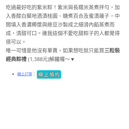
吃過最好吃的紫米粽！紫米與長糯米蒸煮拌勻，加
入香醇白蘭地酒漬桂圓、糖煮百合及蜜漬蓮子，中
間填入香濃椰漿與綠豆沙製成之細滑內餡蒸煮而
成，清甜可口。連我這個不愛吃甜粽子的人都覺得
很可以。
唯一可惜是他沒有單賣，如果想吃就只能買
三粒裝
經典粽禮
(1,388
元
)解饞囉～▼
線上訂房
：