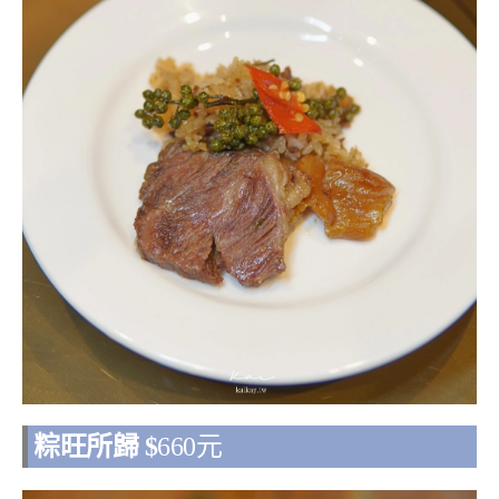
粽旺所歸
$
660
元