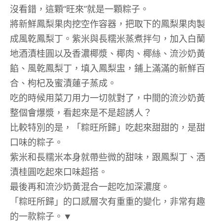
沒看錯，這顆“旺來”就是一顆粽子。
將新鮮鳳梨果肉挖空作容器，把取下的鳳梨果肉製
成風乾鳳梨丁。紫米與長糯米蒸煮拌勻，加入白蘭
地酒漬桂圓以及香濃椰漿、椰肉、椰絲、流沙奶黃
餡、風乾鳳梨丁，填入鳳梨盅，鋪上滿滿的新鮮百
合、枸杞及蜜漬蓮子蒸成。
吃的時候用菜刀用力一切就對了，中間的流沙奶黃
整個會爆漿，看起來是不是超誘人？
比較特別的是，「粽旺所歸」吃起來甜甜的，是甜
口味的粽子。
紫米和長糯米本身就帶些微的甜味，跟鳳梨丁、酒
漬桂圓吃起來口味超搭。
最後再和流沙奶黃混合一起吃加深濃度。
「粽旺所歸」的口感層次有重重的變化，非常有趣
的一款粽子。▼