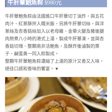
牛肝蕈鮑魚粽
$
980
元
牛肝蕈鮑魚粽由法國進口牛肝蕈切丁油炸，與五花
肉汁、紅蔥酥拌入糯米飯，另將牛肝蕈切絲，與洋
蔥絲及杏香菇絲加入以老母雞、金華火腿及豬後腿
肉熬煮八小時的港式上湯，製成牛肝蕈凍，並與杏
香菇切塊、整顆南非活鮑魚，及酥炸後滷製的栗
子、鹹蛋黃一同入粽製成。
整顆牛肝蕈鮑魚粽濃縮了上湯的原汁又香又入味，
絕佳口感和香味的饗宴。▼