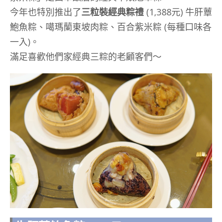
今年也特別推出了
三粒裝經典粽禮
(1,388
元
)
牛肝蕈
鮑魚粽、噶瑪蘭東坡肉粽、百合紫米粽
(
每種口味各
一入
)。
滿足喜歡他們家經典三粽的老顧客們～