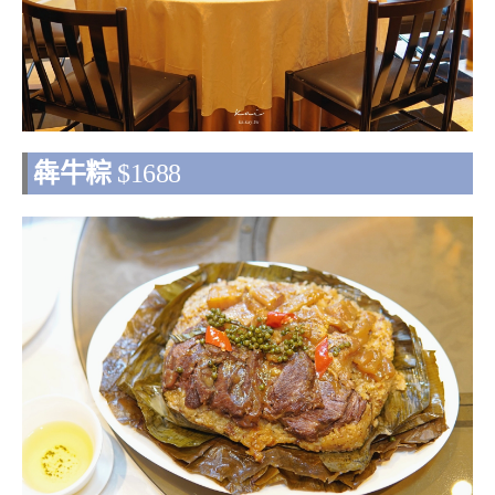
犇牛粽
$1688