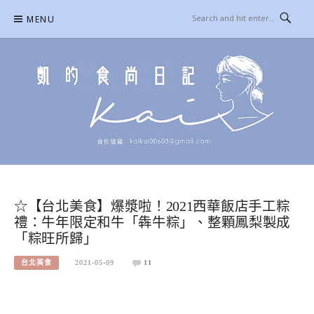
Skip
MENU
to
content
凱的日本食尚日記
合作信箱：
KAIKAI00603@GMAIL.COM
☆【台北美食】爆漿啦！2021西華飯店手工粽
禮：牛年限定和牛「犇牛粽」、整顆鳳梨製成
「粽旺所歸」
台北美食
2021-05-09
11