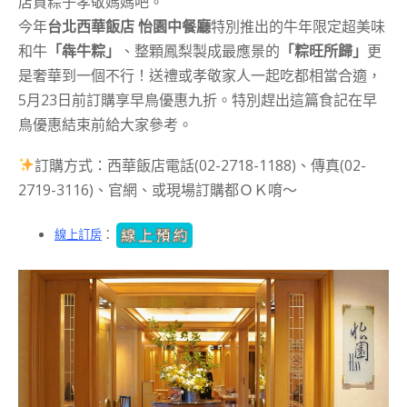
店買粽子孝敬媽媽吧。
今年
台北西華飯店 怡園中餐廳
特別推出的牛年限定超美味
和牛
「犇牛粽」
、整顆鳳梨製成最應景的
「粽旺所歸」
更
是奢華到一個不行！送禮或孝敬家人一起吃都相當合適，
5月23日前訂購享早鳥優惠九折。特別趕出這篇食記在早
鳥優惠結束前給大家參考。
訂購方式：西華飯店電話(02-2718-1188)、傳真(02-
2719-3116)、官網、或現場訂購都ＯＫ唷～
線上訂房
：