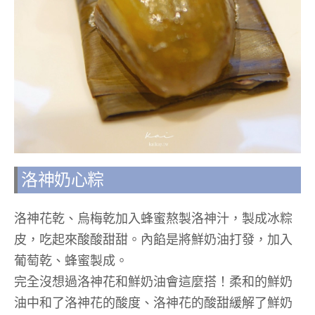
洛神奶心粽
洛神花乾、烏梅乾加入蜂蜜熬製洛神汁，製成冰粽
皮，吃起來酸酸甜甜。內餡是將鮮奶油打發，加入
葡萄乾、蜂蜜製成。
完全沒想過洛神花和鮮奶油會這麼搭！柔和的鮮奶
油中和了洛神花的酸度、洛神花的酸甜緩解了鮮奶