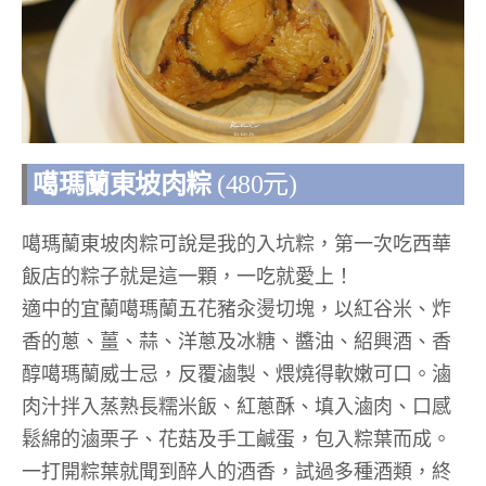
噶瑪蘭東坡肉粽
(480
元
)
噶瑪蘭東坡肉粽可說是我的入坑粽，第一次吃西華
飯店的粽子就是這一顆，一吃就愛上！
適中的宜蘭噶瑪蘭五花豬汆燙切塊，以紅谷米、炸
香的蔥、薑、蒜、洋蔥及冰糖、醬油、紹興酒、香
醇噶瑪蘭威士忌，反覆滷製、煨燒得軟嫩可口。滷
肉汁拌入蒸熟長糯米飯、紅蔥酥、填入滷肉、口感
鬆綿的滷栗子、花菇及手工鹹蛋，包入粽葉而成。
一打開粽葉就聞到醉人的酒香，試過多種酒類，終