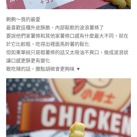
齁齁～我的最愛
最喜歡這種外皮酥脆、內部鬆軟的波浪薯條了
要說他們家薯條和其他家薯條口感有什麼最大不同，就在
於它比較粗，吃得出裡面馬鈴薯的鬆化
但如果單純只是粗薯條的話又太吸油不爽口，做成波浪狀
讓口感更酥更有變化
敢吃辣的話，撒點胡椒會更夠味 ▼