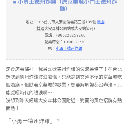
■ 小勇士德州炸雞（原京華城小鬥士德州炸
雞）
地址：106台北市大安區信義路三段109號
地圖
（捷運大安森林公園站或大安站皆可）
電話：+886223259260
營業時間：10:00–21:30
FB：
小勇士德州炸雞
速食店薯條裡，我最喜歡德州炸雞的波浪薯條了！在台北
想吃到德州炸雞波浪薯條，只能跑到交通不便的京華城吃
個過癮。但隨著京華城的歇業，想要解解饞都沒辦法。只
能感嘆時代的眼淚啊～
沒想到昨天經過大安森林公園附近，對面的黃色招牌有點
面熟！
『小勇士德州炸雞』？