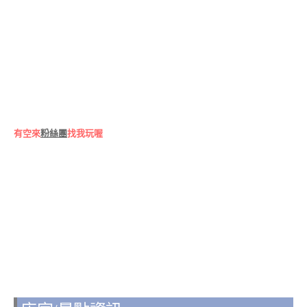
有空來
粉絲團
找我玩喔