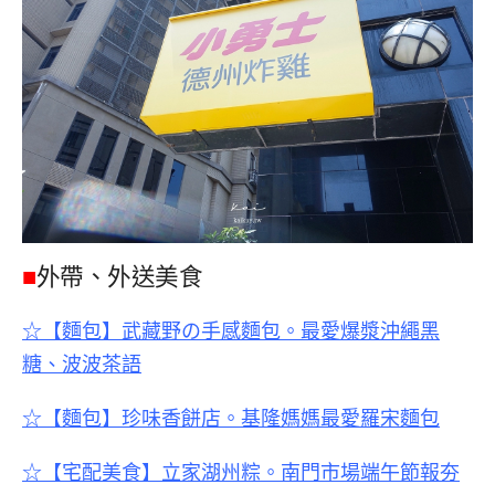
■
外帶、外送美食
☆【麵包】武藏野の手感麵包。最愛爆漿沖繩黑
糖、波波茶語
☆【麵包】珍味香餅店。基隆媽媽最愛羅宋麵包
☆【宅配美食】立家湖州粽。南門市場端午節報夯