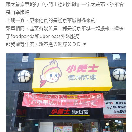
跟之前京華城的『小鬥士德州炸雞』一字之差耶，該不會
是山寨版吧
上網一查，原來他真的是從京華城搬過來的
菜單相同、甚至有幾位員工都是從京華城一起搬來，還多
了foodpanda和uber eats外送服務
那我還等什麼，還不進去吃爆ＸＤＤ ▼