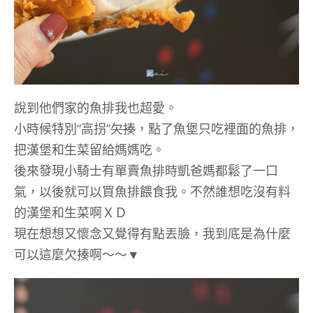
說到他們家的魚排我也超愛。
小時候特別“高拐”
欠揍
，點了魚堡只吃裡面的魚排，
把漢堡和生菜留給媽媽吃。
後來發現小騎士有單賣魚排時凱爸媽都鬆了一口
氣，以後就可以買魚排餵食我。不然誰想吃沒有料
的漢堡和生菜啊ＸＤ
現在想想又懷念又覺得有點丟臉，我到底是為什麼
可以這麼欠揍啊～～▼