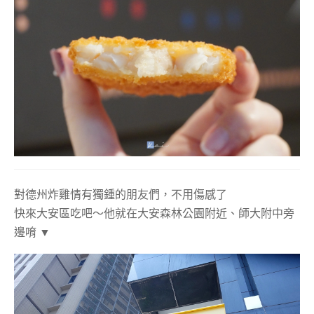
對德州炸雞情有獨鍾的朋友們，不用傷感了
快來大安區吃吧～他就在大安森林公園附近、師大附中旁
邊唷 ▼