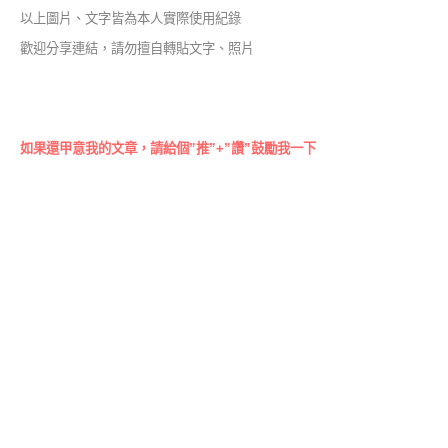
以上圖片、文字皆為本人實際使用紀錄
歡迎分享連結，請勿擅自轉貼文字、照片
如果還甲意我的文章，請給個”推”+”讚”鼓勵我一下