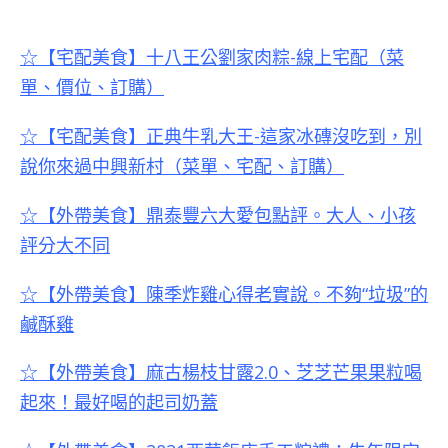
☆【宅配美食】十八王公劉家肉粽-線上宅配（菜
單、價位、訂購）
☆【宅配美食】正典牛乳大王-這家冰磚沒吃到，別
說你來過中興新村（菜單、宅配、訂購）
☆【外帶美食】鼎泰豐六大愛包點評。大人、小孩
評分大不同
☆【外帶美食】陳季炸雞心得老實說。不夠“垃圾”的
鹹酥雞
☆【
外帶美食
】麻古楊枝甘露2.0、芝芝芒果果粒喝
起來！最好喝的起司奶蓋