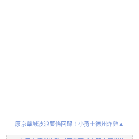
原京華城波浪薯條回歸！小勇士德州炸雞▲