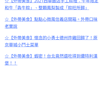
☆【外帶美食】2021西華飯店手工粽禮：牛年限定
和牛「犇牛粽」、整顆鳳梨製成「粽旺所歸」
☆【外帶美食】點點心微風信義店開箱。外帶口味
老實說
☆【外帶美食】懷念的小勇士德州炸雞回歸了！原
京華城小鬥士菜單
☆【外帶美食】蝦密！台北竟然還吃得到儂特利漢
堡！！