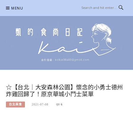
Skip
MENU
to
content
凱的日本食尚日記
合作信箱：
KAIKAI00603@GMAIL.COM
☆【台北｜大安森林公園】懷念的小勇士德州
炸雞回歸了！原京華城小鬥士菜單
台北美食
2021-07-08
6