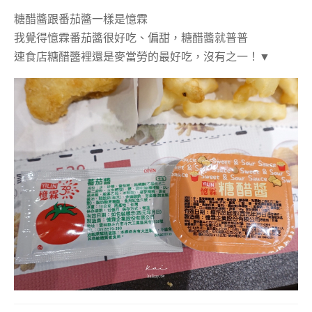
糖醋醬跟番茄醬一樣是憶霖
我覺得憶霖番茄醬很好吃、偏甜，糖醋醬就普普
速食店糖醋醬裡還是麥當勞的最好吃，沒有之一！▼