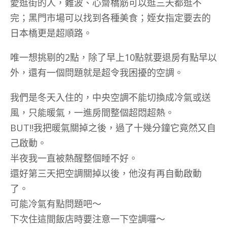
愛逛街的人，難波、心齋橋筋可以逛三天都逛不
完；黑門市場可以找到各種美食；姪女指定要去的
日本橋更是超順路。
唯一想挑剔的2點，除了早上10點就要退房有點早以
外，還有一個問題就是超令我困擾的空調。
我們是冬天入住的，中央空調不能切換成冷氣或送
風，只能暖氣，一進房間整個超悶超熱。
BUT!!我把暖氣關掉之後，過了十幾分鐘它竟然又自
己啟動。
半夜我一直被熱醒整個睡不好。
還好第三天把空調關掉以後，他沒有再自動啟動
了。
可能冷氣有點問題吧～
下次住這間飯店時要注意一下空調囉～