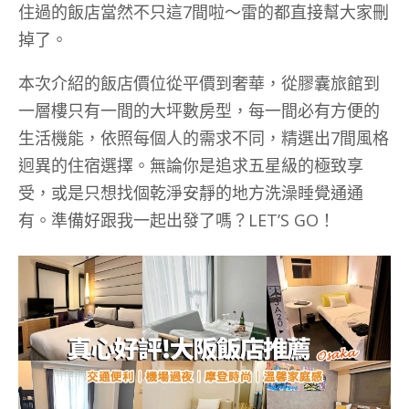
住過的飯店當然不只這7間啦～雷的都直接幫大家刪
掉了。
本次介紹的飯店價位從平價到奢華，從膠囊旅館到
一層樓只有一間的大坪數房型，每一間必有方便的
生活機能，依照每個人的需求不同，精選出7間風格
迥異的住宿選擇。無論你是追求五星級的極致享
受，或是只想找個乾淨安靜的地方洗澡睡覺通通
有。準備好跟我一起出發了嗎？LET’S GO！