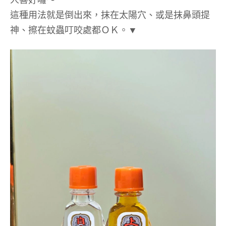
這種用法就是倒出來，抹在太陽穴、或是抹鼻頭提
神、擦在蚊蟲叮咬處都ＯＫ。▼