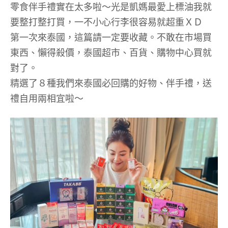
零食伴手禮實在太多啦～光是凱媽最愛上標油我就
要整打整打買，一不小心行李很容易就超重ＸＤ
第一次來泰國，這篇請一定要收藏。不敢在市場買
東西、懶得殺價，泰國超市、百貨、購物中心買就
對了。
精選了８種我們來泰國必回購的好物、伴手禮，送
禮自用兩相宜啦～