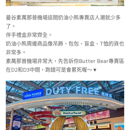
曼谷素萬那普機場這間奶油小熊專賣店人潮就少多
了。
伴手禮盒非常齊全。
奶油小熊周邊商品像吊飾、包包、盲盒、T恤的貨也
非常多。
素萬那普機場非常大，先告訴你Butter Bear專賣區
在D2和D3中間，跑錯可是會累死喔～▼