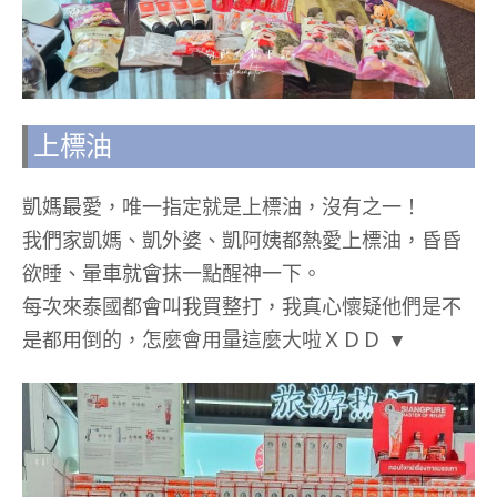
上標油
凱媽最愛，唯一指定就是上標油，沒有之一！
我們家凱媽、凱外婆、凱阿姨都熱愛上標油，昏昏
欲睡、暈車就會抹一點醒神一下。
每次來泰國都會叫我買整打，我真心懷疑他們是不
是都用倒的，怎麼會用量這麼大啦ＸＤＤ ▼