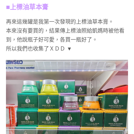
■上標油草本膏
再來這幾罐是我第一次發現的上標油草本膏。
本來沒有要買的，結果傳上標油照給凱媽時被他看
到，他說瓶子好可愛，各買一瓶好了。
所以我們也收集了ＸＤＤ ▼