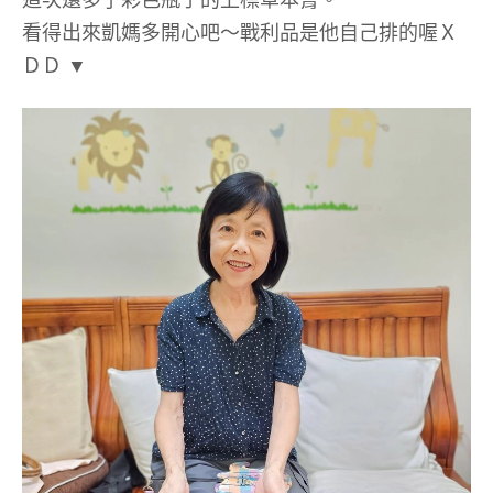
看得出來凱媽多開心吧～戰利品是他自己排的喔Ｘ
ＤＤ ▼