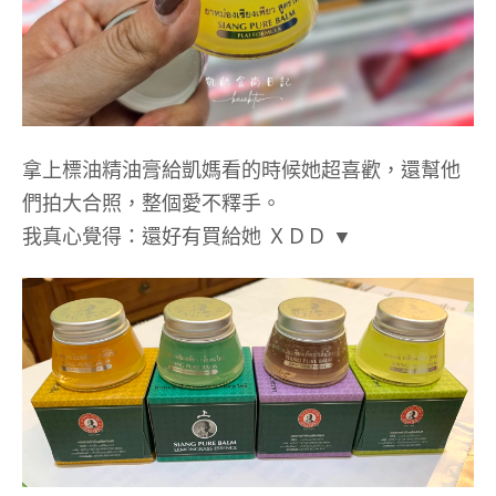
拿上標油精油膏給凱媽看的時候她超喜歡，還幫他
們拍大合照，整個愛不釋手。
我真心覺得：還好有買給她 ＸＤＤ ▼