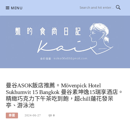
Skip
MENU
to
content
凱的日本食尚日記
合作信箱：
KAIKAI00603@GMAIL.COM
曼谷ASOK飯店推薦。Mövenpick Hotel
Sukhumvit 15 Bangkok 曼谷素坤逸15瑞享酒店。
精緻巧克力下午茶吃到飽，超chill蓮花發呆
亭、游泳池
泰國
2024-06-27
0