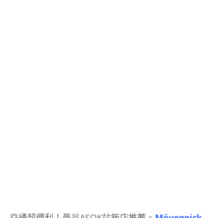
交通超便利！曼谷ASOK站飯店推薦。
Mövenpick