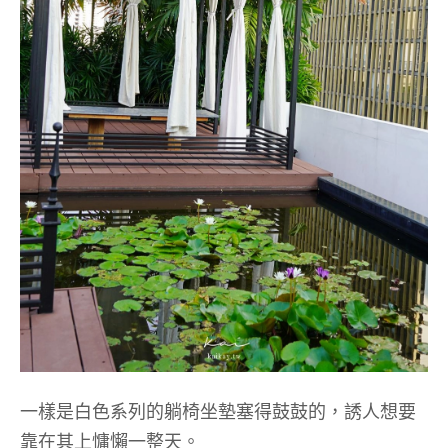
一樣是白色系列的躺椅坐墊塞得鼓鼓的，誘人想要
靠在其上慵懶一整天。