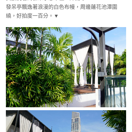
發呆亭飄逸著浪漫的白色布幔，周邊蓮花池潭圍
繞，好拍度一百分。▼