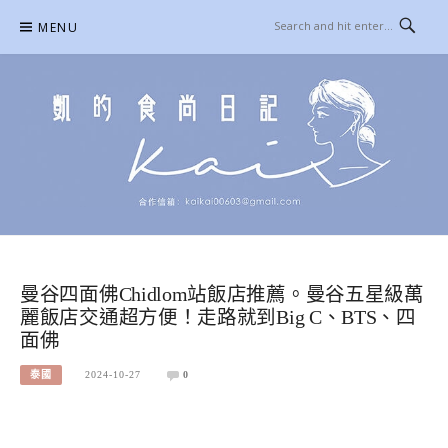
Skip
MENU
to
content
凱的日本食尚日記
合作信箱：
KAIKAI00603@GMAIL.COM
曼谷四面佛Chidlom站飯店推薦。曼谷五星級萬
麗飯店交通超方便！走路就到Big C、BTS、四
面佛
泰國
2024-10-27
0