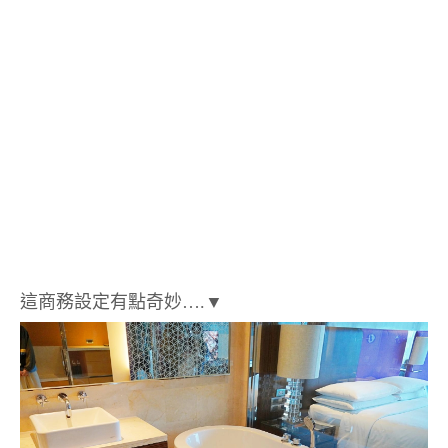
這商務設定有點奇妙….▼