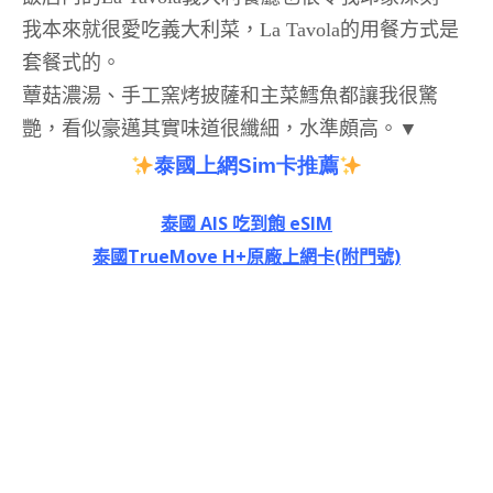
我本來就很愛吃義大利菜，La Tavola的用餐方式是
套餐式的。
蕈菇濃湯、手工窯烤披薩和主菜鱈魚都讓我很驚
艷，看似豪邁其實味道很纖細，水準頗高。▼
泰國上網Sim卡推薦
泰國 AIS 吃到飽 eSIM
泰國TrueMove H+原廠上網卡(附門號)