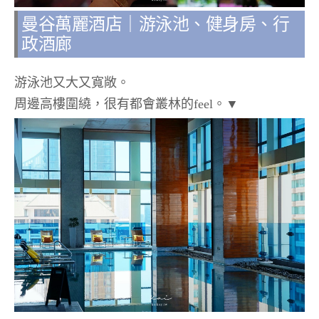
曼谷萬麗酒店｜游泳池、健身房、行
政酒廊
游泳池又大又寬敞。
周邊高樓圍繞，很有都會叢林的feel。▼