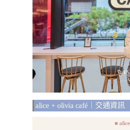
alice + olivia café｜交通資訊
■ alice