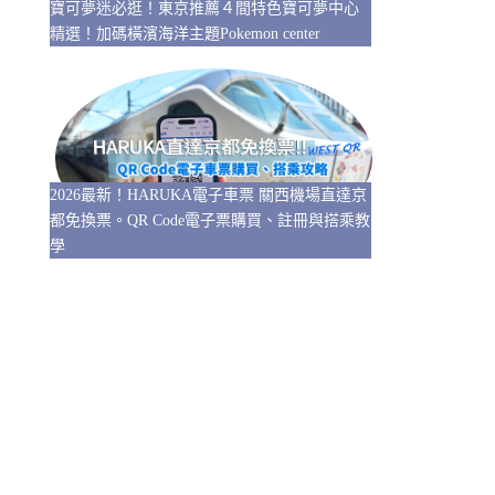
寶可夢迷必逛！東京推薦４間特色寶可夢中心
精選！加碼橫濱海洋主題Pokemon center
2026最新！HARUKA電子車票 關西機場直達京
都免換票。QR Code電子票購買、註冊與搭乘教
學