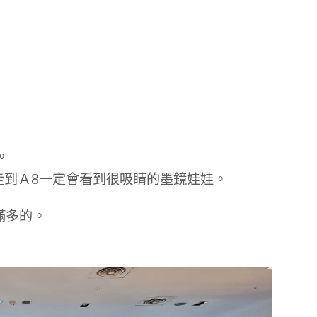
樓。
走到Ａ8一定會看到很吸睛的墨鏡娃娃。
桌數滿多的。