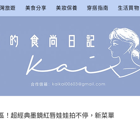
灣旅遊
美食分享
美妝保養
穿搭指南
生活買物
尚日記
就在信義區！超經典墨鏡紅唇娃娃拍不停，新菜單