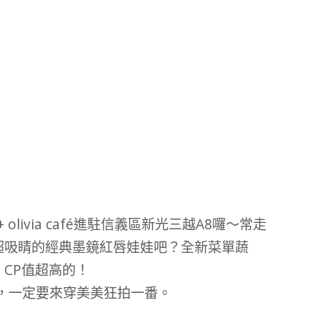
olivia café進駐信義區新光三越A8囉～常走
超吸睛的經典墨鏡紅唇娃娃吧？全新菜單蔬
CP值超高的！
 café，一定要來穿美美狂拍一番。