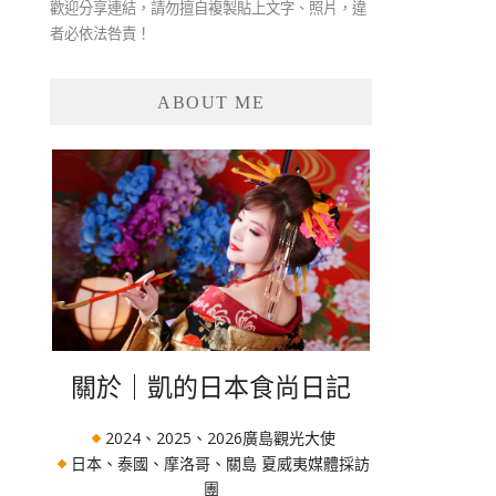
歡迎分享連結，請勿擅自複製貼上文字、照片，違
者必依法咎責！
ABOUT ME
關於｜凱的日本食尚日記
2024、2025、2026廣島觀光大使
日本、泰國、摩洛哥、關島 夏威夷媒體採訪
團