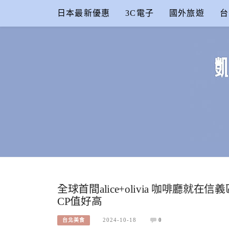
Skip
日本最新優惠
3C電子
國外旅遊
台
to
content
凱的日本食
合作信箱：
KAIKAI00603@GMAIL.COM
全球首間alice+olivia 咖啡廳
CP值好高
2024-10-18
0
台北美食