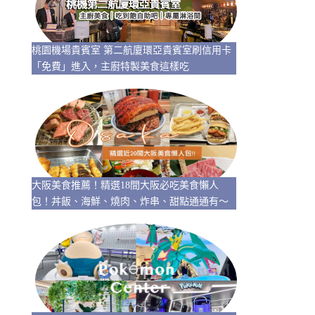
桃園機場貴賓室 第二航廈環亞貴賓室刷信用卡
「免費」進入，主廚特製美食這樣吃
大阪美食推薦！精選18間大阪必吃美食懶人
包！丼飯、海鮮、燒肉、炸串、甜點通通有～