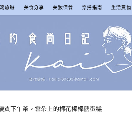
灣旅遊
美食分享
美妝保養
穿搭指南
生活買物
尚日記
e】東區的優質下午茶。雲朵上的棉花棒棒糖蛋糕