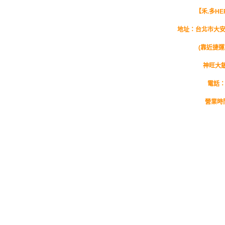
【禾.多HER
地址：台北市大安
(靠近捷
神旺大
電話：(
營業時間：