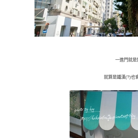
一進門就是
就算是鐵漢(?)