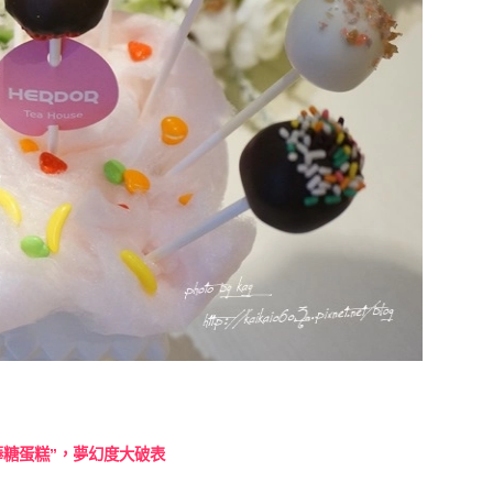
棒糖蛋糕”，夢幻度大
破
表