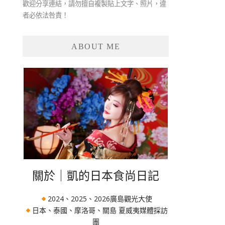
歡迎分享連結，請勿擅自複製貼上文字、照片，違
者必依法咎責！
ABOUT ME
關於｜凱的日本食尚日記
2024、2025、2026廣島觀光大使
日本、泰國、摩洛哥、關島 夏威夷媒體採訪
團