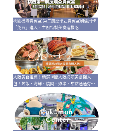
桃園機場貴賓室 第二航廈環亞貴賓室刷信用卡
「免費」進入，主廚特製美食這樣吃
大阪美食推薦！精選18間大阪必吃美食懶人
包！丼飯、海鮮、燒肉、炸串、甜點通通有～