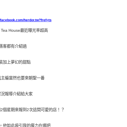
.facebook.com/herdor.tw?fref=ts
 Tea House最近曝光率超高
落客都有介紹過
裝加上夢幻的甜點
凱主編當然也要來朝聖一番
實況報導介紹給大家
2個星期來報到2次這間可愛的店！？
，他如此吸引我的魔力在哪吧