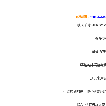
FB粉絲團：
https://www
這間禾.多HERDOR
好多部
可愛的店
嘻花的外貿協會
認真來篇
但沒想到的是，我竟然會連續
那就趕快來告訴大家