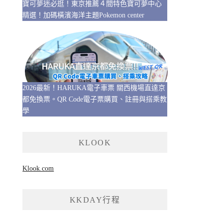
寶可夢迷必逛！東京推薦４間特色寶可夢中心
精選！加碼橫濱海洋主題Pokemon center
2026最新！HARUKA電子車票 關西機場直達京
都免換票。QR Code電子票購買、註冊與搭乘教
學
KLOOK
Klook.com
KKDAY行程