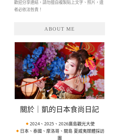
歡迎分享連結，請勿擅自複製貼上文字、照片，違
者必依法咎責！
ABOUT ME
關於｜凱的日本食尚日記
2024、2025、2026廣島觀光大使
日本、泰國、摩洛哥、關島 夏威夷媒體採訪
團