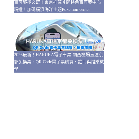
寶可夢迷必逛！東京推薦４間特色寶可夢中心
精選！加碼橫濱海洋主題Pokemon center
2026最新！HARUKA電子車票 關西機場直達京
都免換票。QR Code電子票購買、註冊與搭乘教
學