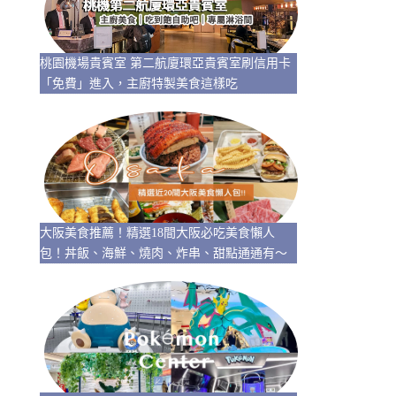
桃園機場貴賓室 第二航廈環亞貴賓室刷信用卡
「免費」進入，主廚特製美食這樣吃
大阪美食推薦！精選18間大阪必吃美食懶人
包！丼飯、海鮮、燒肉、炸串、甜點通通有～