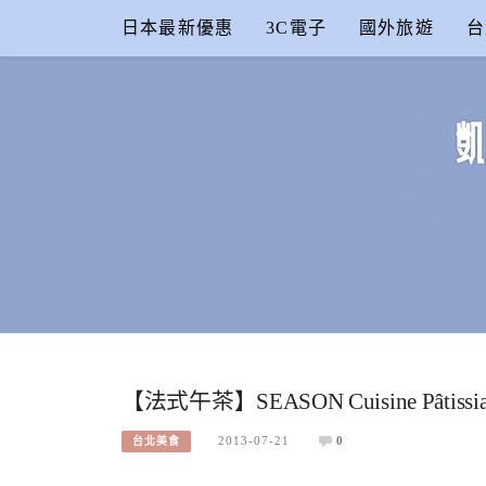
Skip
日本最新優惠
3C電子
國外旅遊
台
to
content
凱的日本食
合作信箱：
KAIKAI00603@GMAIL.COM
【法式午茶】SEASON Cuisine Pât
2013-07-21
0
台北美食