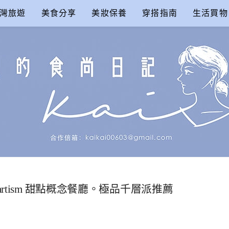
灣旅遊
美食分享
美妝保養
穿搭指南
生活買物
尚日記
issiartism 甜點概念餐廳。極品千層派推薦