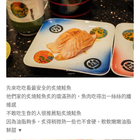
先來吃吃看最安全的炙燒鮭魚
他們家的炙燒鮭魚炙的還滿熟的，魚肉吃得出一絲絲的纖
維感
不敢吃生食的人很推薦點炙燒鮭魚
因為油脂夠多，炙得稍微熟一些也不會硬，軟軟嫩嫩油脂
鮮甜 ▼