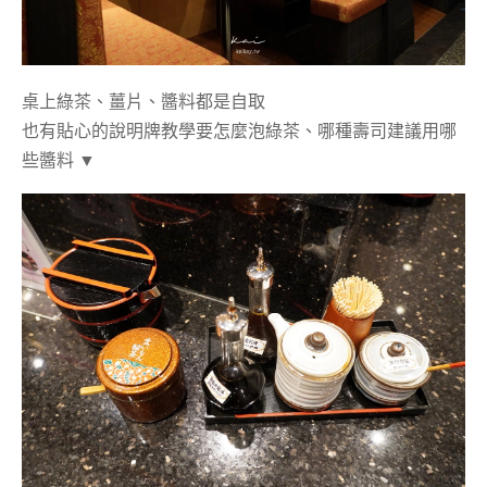
桌上綠茶、薑片、醬料都是自取
也有貼心的說明牌教學要怎麼泡綠茶、哪種壽司建議用哪
些醬料 ▼