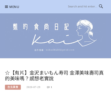
Skip
MENU
to
content
凱的日本食尚日記
合作信箱：
KAIKAI00603@GMAIL.COM
☆【有片】金沢まいもん寿司 金澤美味壽司真
的美味嗎？感想老實說
台北美食
2020-07-29
1