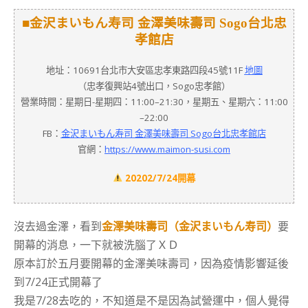
■金沢まいもん寿司 金澤美味壽司 Sogo台北忠
孝館店
地址：10691台北市大安區忠孝東路四段45號11F
地圖
（忠孝復興站4號出口，Sogo忠孝館）
營業時間：星期日-星期四：11:00–21:30，星期五、星期六：11:00
–22:00
FB：
金沢まいもん寿司 金澤美味壽司 Sogo台北忠孝館店
官網：
https://www.maimon-susi.com
20202/7/24開幕
沒去過金澤，看到
金澤美味壽司（金沢まいもん寿司）
要
開幕的消息，一下就被洗腦了ＸＤ
原本訂於五月要開幕的金澤美味壽司，因為疫情影響延後
到7/24正式開幕了
我是7/28去吃的，不知道是不是因為試營運中，個人覺得