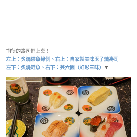
期待的壽司們上桌！
左上：炙燒碟魚緣側、右上：自家製美味玉子燒壽司
左下：炙燒鮭魚、右下：兼六園（虹彩三味）
▼