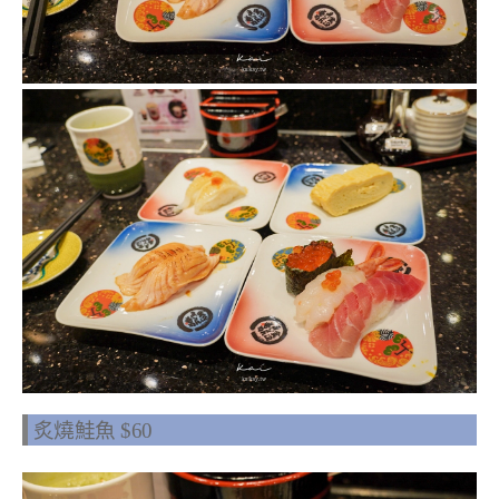
炙燒鮭魚 $60