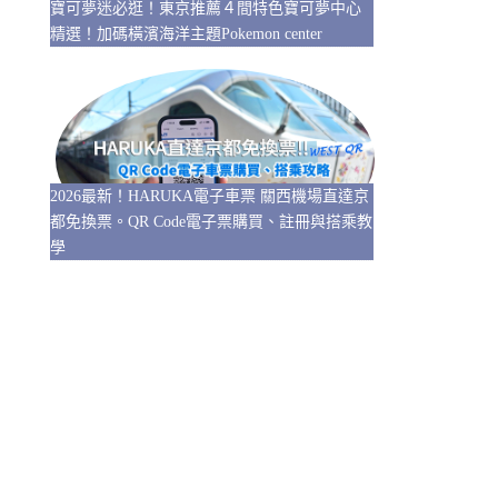
寶可夢迷必逛！東京推薦４間特色寶可夢中心
精選！加碼橫濱海洋主題Pokemon center
2026最新！HARUKA電子車票 關西機場直達京
都免換票。QR Code電子票購買、註冊與搭乘教
學