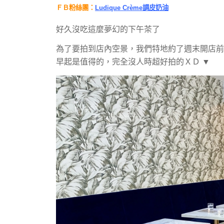
ＦＢ粉絲團：
Ludique Crème調皮奶油
好久沒吃這麼夢幻的下午茶了
為了要拍到店內空景，
我們特地約了週末開店前
早起是值得的，完全沒人時超好拍的ＸＤ ▼