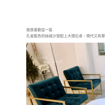
我很喜歡這一區
孔雀藍色的絲絨沙發配上大理石桌，
現代又有華