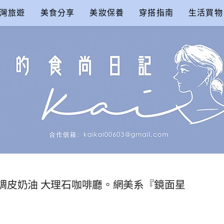
灣旅遊
美食分享
美妝保養
穿搭指南
生活買物
尚日記
reme 調皮奶油 大理石咖啡廳。網美系『鏡面星