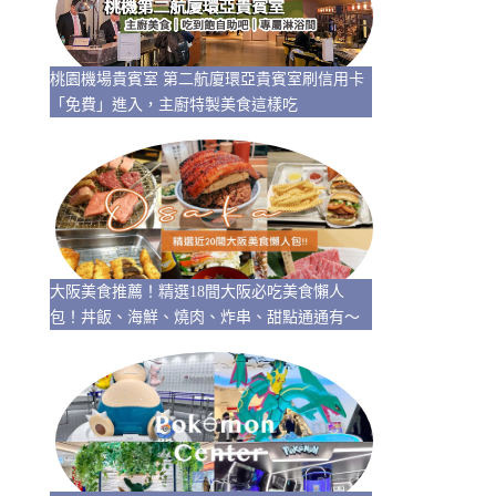
桃園機場貴賓室 第二航廈環亞貴賓室刷信用卡
「免費」進入，主廚特製美食這樣吃
大阪美食推薦！精選18間大阪必吃美食懶人
包！丼飯、海鮮、燒肉、炸串、甜點通通有～