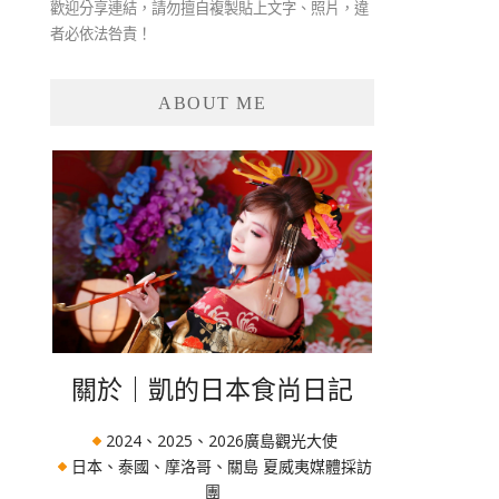
歡迎分享連結，請勿擅自複製貼上文字、照片，違
者必依法咎責！
ABOUT ME
關於｜凱的日本食尚日記
2024、2025、2026廣島觀光大使
日本、泰國、摩洛哥、關島 夏威夷媒體採訪
團