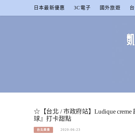
Skip
日本最新優惠
3C電子
國外旅遊
台
to
content
凱的日本食
合作信箱：
KAIKAI00603@GMAIL.COM
☆【台北 / 市政府站】Ludique c
球』打卡甜點
2020-06-23
台北美食