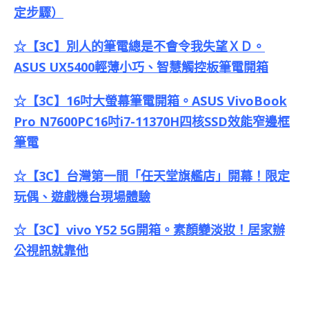
定步驟）
☆【3C】別人的筆電總是不會令我失望ＸＤ。
ASUS UX5400輕薄小巧、智慧觸控板筆電開箱
☆【3C】16吋大螢幕筆電開箱。ASUS VivoBook
Pro N7600PC16吋i7-11370H四核SSD效能窄邊框
筆電
☆【3C】台灣第一間「任天堂旗艦店」開幕！限定
玩偶、遊戲機台現場體驗
☆【3C】vivo Y52 5G開箱。素顏變淡妝！居家辦
公視訊就靠他