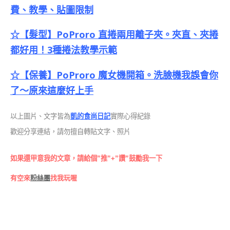
費、教學、貼圖限制
☆【髮型】PoProro 直捲兩用離子夾。夾直、夾捲
都好用！3種捲法教學示範
☆【保養】PoProro 魔女機開箱。洗臉機我誤會你
了～原來這麼好上手
以上圖片、文字皆為
凱的食尚日記
實際心得紀錄
歡迎分享連結，請勿擅自轉貼文字、照片
如果還甲意我的文章，請給個”推”+”讚”鼓勵我一下
有空來
粉絲團
找我玩喔