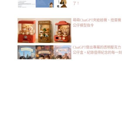
了！
萌萌ChatGPT夾娃娃機、扭蛋機
公仔模型指令
ChatGPT做出專屬的透明壓克力
公仔盒。紀錄值得紀念的每一刻