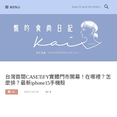
Skip
MENU
to
content
凱的日本食尚日記
合作信箱：
KAIKAI00603@GMAIL.COM
台灣首間CASETiFY實體門市開幕！在哪裡？怎
麼排？最新iphone15手機殼
凱-3C
2023-10-20
0