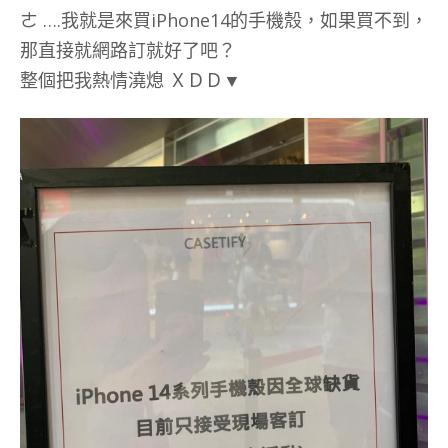
ㄜ ….我就是來買iPhone14的手機殼，如果買不到，
那直接就網路訂就好了吧？
整個把我熱情澆熄 ＸＤＤ▼