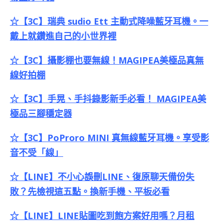
☆【3C】瑞典 sudio Ett 主動式降噪藍牙耳機。一
戴上就鑽進自己的小世界裡
☆【3C】攝影棚也要無線！MAGIPEA美極品真無
線好拍棚
☆【3C】手晃、手抖錄影新手必看！ MAGIPEA美
極品三腳穩定器
☆【3C】PoProro MINI 真無線藍牙耳機。享受影
音不受「線」
☆【LINE】不小心誤刪LINE、復原聊天備份失
敗？先檢視這五點。換新手機、平板必看
☆【LINE】LINE貼圖吃到飽方案好用嗎？月租