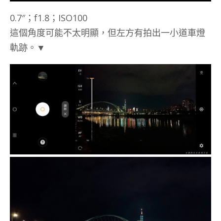
0.7″；f1.8；ISO100
這個角度可能不太明顯，但左方有拍出一小道車燈
軌跡。▼