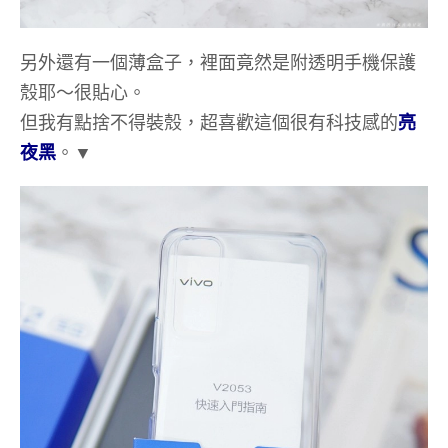
另外還有一個薄盒子，裡面竟然是附透明手機保護
殼耶～很貼心。
但我有點捨不得裝殼，超喜歡這個很有科技感的
亮
夜黑
。▼