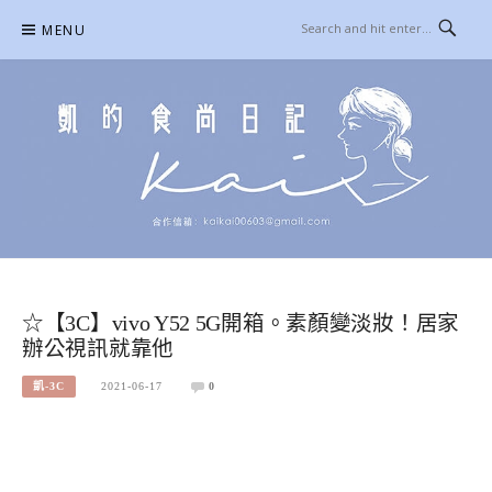
Skip
MENU
to
content
凱的日本食尚日記
合作信箱：
KAIKAI00603@GMAIL.COM
☆【3C】vivo Y52 5G開箱。素顏變淡妝！居家
辦公視訊就靠他
凱-3C
2021-06-17
0