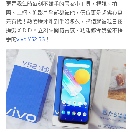
更是我每時每刻不離手的居家小工具，視訊、拍
照、上網、追影片全部都靠他，價位更是超佛心萬
元有找！熱騰䲢才剛到手沒多久，整個就被我日夜
操勞ＸＤＤ。立刻來開箱質感、功能都令我愛不釋
手的
vivo Y52 5G
！