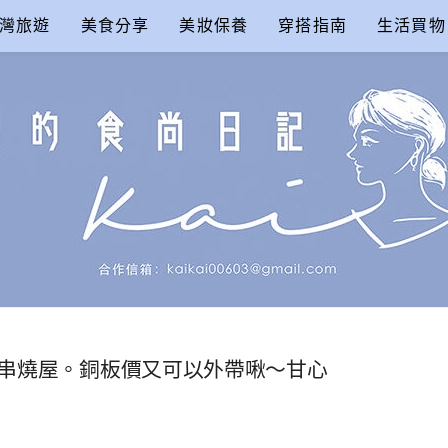
灣旅遊
美食分享
美妝保養
穿搭指南
生活買物
尚日記
柒-串燒屋。銅板價又可以外帶啾～甘心