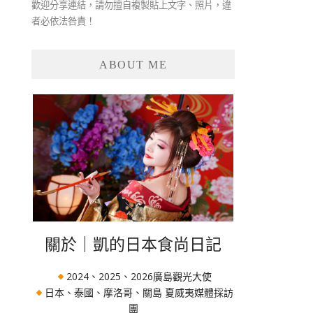
歡迎分享連結，請勿擅自複製貼上文字、照片，違
者必依法咎責！
ABOUT ME
關於｜凱的日本食尚日記
2024、2025、2026廣島觀光大使
日本、泰國、摩洛哥、關島 夏威夷媒體採訪
團