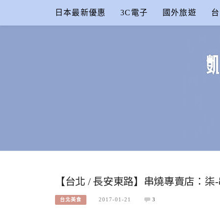
Skip
日本最新優惠
3C電子
國外旅遊
台
to
content
凱的日本食
合作信箱：
KAIKAI00603@GMAIL.COM
【台北 / 長安東路】串燒專賣店：
2017-01-21
3
台北美食