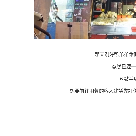
那天剛好凱弟弟休
竟然已經一
６點半
想要前往用餐的客人建議先訂