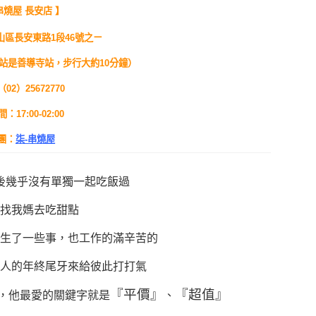
串燒屋 長安店 】
區長安東路1段46號之ㄧ
站是善導寺站，步行大約10分鐘）
02）25672770
17:00-02:00
團：
柒-串燒屋
後幾乎沒有單獨一起吃飯過
找我媽去吃甜點
生了一些事，也工作的滿辛苦的
人的年終尾牙來給彼此打打氣
『平價』
『超值』
，他最愛的關鍵字就是
、