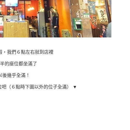
假，我們６點左右就到店裡
半的座位都坐滿了
以後幾乎全滿！
位吧（６點時下圖以外的位子全滿） ▼