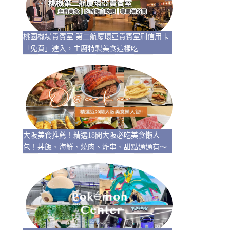
桃園機場貴賓室 第二航廈環亞貴賓室刷信用卡
「免費」進入，主廚特製美食這樣吃
大阪美食推薦！精選18間大阪必吃美食懶人
包！丼飯、海鮮、燒肉、炸串、甜點通通有～