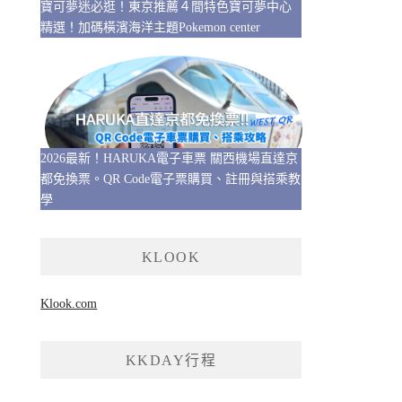
寶可夢迷必逛！東京推薦４間特色寶可夢中心
精選！加碼橫濱海洋主題Pokemon center
2026最新！HARUKA電子車票 關西機場直達京
都免換票。QR Code電子票購買、註冊與搭乘教
學
KLOOK
Klook.com
KKDAY行程