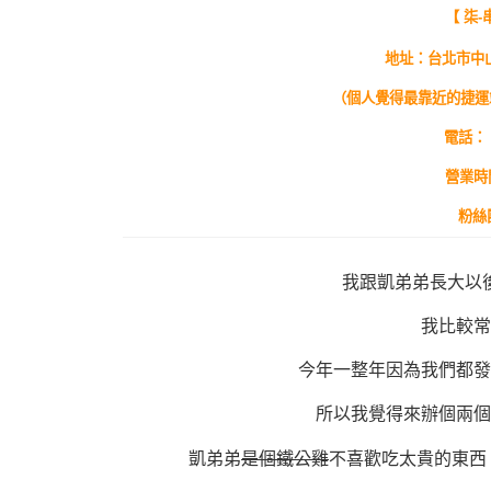
【 柒-
地址：台北市中山
（個人覺得最靠近的捷運
電話：（
營業時間：
粉絲
我跟凱弟弟長大以
我比較常
今年一整年因為我們都發
所以我覺得來辦個兩個
凱弟弟
是個鐵公雞
不喜歡吃太貴的東西