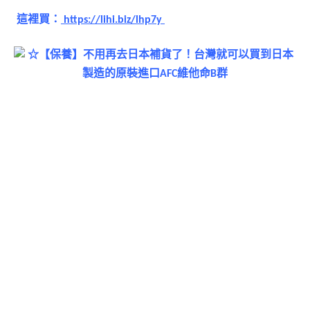
這裡買：
https://lihi.biz/lhp7y