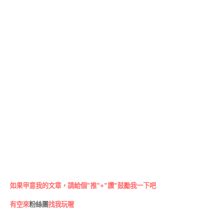
如果甲意我的文章，請給個”推”+”讚”鼓勵我一下吧
有空來
粉絲團
找我玩喔