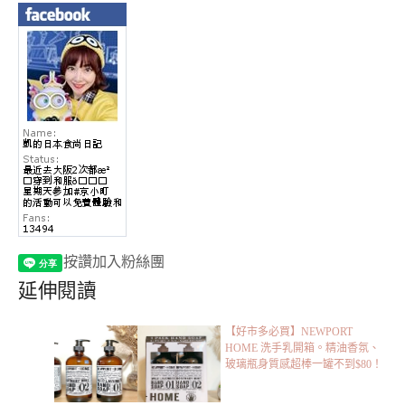
按讚加入粉絲團
延伸閱讀
【好市多必買】NEWPORT
HOME 洗手乳開箱。精油香氛、
玻璃瓶身質感超棒一罐不到$80！