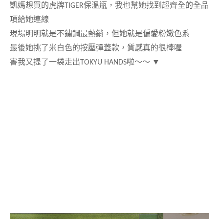
凱媽想買的虎牌
TIGER
保溫瓶，我也幫她找到超齊全的全品
項給她連線
現場明明就是不鏽鋼最熱銷，但她就是偏愛粉嫩色系
最後她挑了米白色的按壓彈蓋款，質感真的很棒喔
害我又提了一袋走出
TOKYU HANDS
啦～～
▼