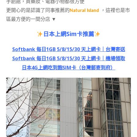
手創館，買藥妝、電器小物都很方便
更開心的是認識了同事推薦的
Natural Island
，這裡也是市
區最方便的一間分店
▼
日本上網
Sim
卡推薦
Softbank
每日
1GB 5/8/15/30
天上網卡｜台灣寄送
Softbank
每日
1GB 5/8/15/30
天上網卡｜機場領取
日本
4G
上網吃到飽
SIM
卡（台灣郵寄到府）