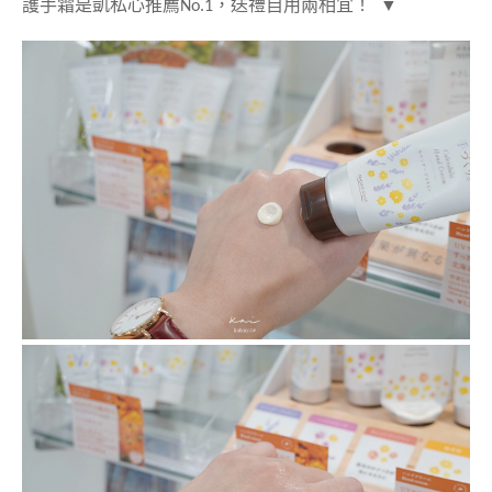
護手霜是凱私心推薦
No.1
，送禮自用兩相宜！
▼