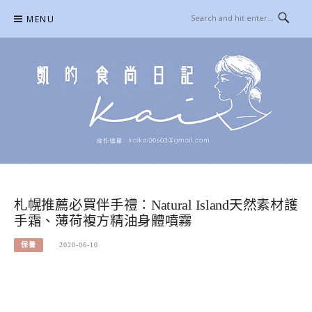
Skip
MENU
to
content
凱的日本食尚日記
合作信箱：
KAIKAI00603@GMAIL.COM
札幌推薦必買伴手禮：Natural Island天然素材護
手霜、薄荷複方精油身體噴霧
保養
2020-06-10