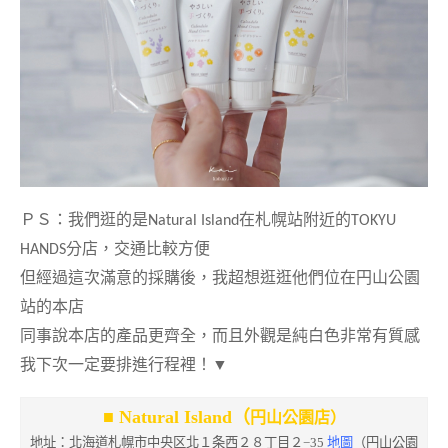
ＰＳ：我們逛的是
Natural Island
在札幌站附近的
TOKYU
HANDS
分店，交通比較方便
但經過這次滿意的採購後，我超想逛逛他們位在円山公園
站的本店
同事說本店的產品更齊全，而且外觀是純白色非常有質感
我下次一定要排進行程裡！
▼
■ Natural Island（
円山公園
店）
地址：北海道札幌市中央区北１条西２８丁目２−35
地圖
（
円山公園