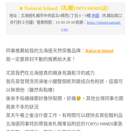
■ Natural Island（札幌
TOKYU HANDS店）
地址：北海道札幌市中央區北4條西2丁目 8、9樓
地圖
（札幌站南口
步行約３分鐘）營業時間：10:00-20:00官網：
https://island.natural-
s.jp/
同事推薦給我的北海道天然保養品牌：
Natural Island
我一定要原封不動的推薦給大家！
尤其我們在北海道真的親身見識乾冷的威力
我先是發現洗完澡後小腿整個乾到變成白色粉狀，這還可
以無視他（雖然有點癢）
後來手指邊緣都好像快裂開，好痛
，其他台灣同事也跟
我差不多的狀況
某天午餐之後沒什麼工作，有時間可以趕快去買些戰利品
北海道同事特別帶我來札幌車站附近的
TOKYU HANDS
東急