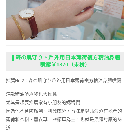
▐ 森の肌守り。戶外用日本薄荷複方精油身體
噴霧￥1320（未稅）
推薦
No.2
：森の肌守り
戶外用日本薄荷複方精油身體噴霧
這款精油噴霧我也大推薦！
尤其是想要推薦家有小朋友的媽媽們
因為他不含防腐劑、刺激成分，香味是以北海道在地產的
薄荷和茶樹、薰衣草、檸檬草為主，也就是蟲類討厭的味
道