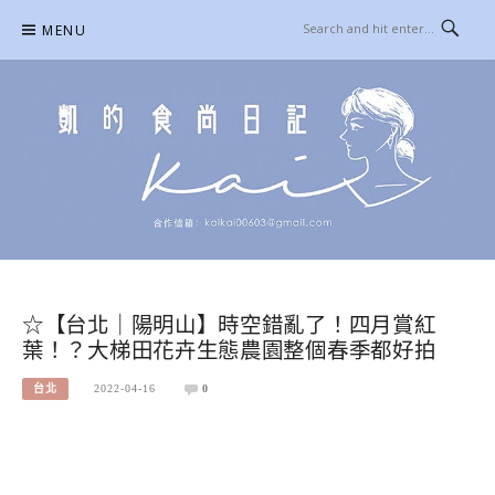
Skip
MENU
to
content
凱的日本食尚日記
合作信箱：
KAIKAI00603@GMAIL.COM
☆【台北｜陽明山】時空錯亂了！四月賞紅
葉！？大梯田花卉生態農園整個春季都好拍
台北
2022-04-16
0