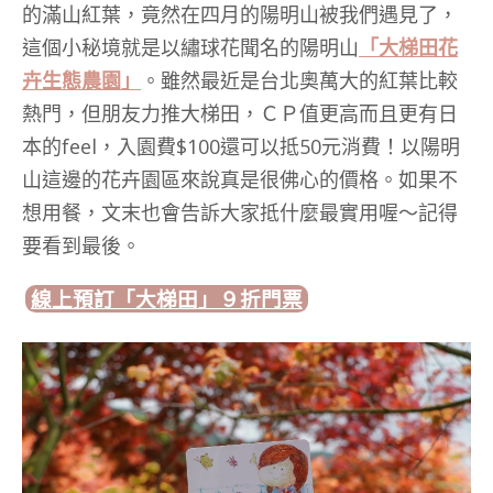
的滿山紅葉，竟然在四月的陽明山被我們遇見了，
這個小秘境就是以繡球花聞名的陽明山
「大梯田花
卉生態農園」
。雖然最近是台北奧萬大的紅葉比較
熱門，但朋友力推大梯田，ＣＰ值更高而且更有日
本的feel，入園費$100還可以抵50元消費！以陽明
山這邊的花卉園區來說真是很佛心的價格。如果不
想用餐，文末也會告訴大家抵什麼最實用喔～記得
要看到最後。
線上預訂「大梯田」９折門票