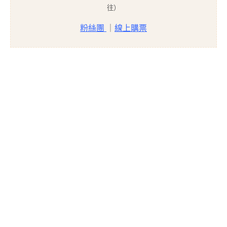
往）
粉絲團
｜
線上購票