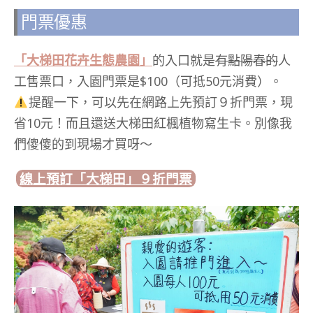
門票優惠
「大梯田花卉生態農園」
的入口就是
有點陽春的
人
工售票口，入園門票是$100（可抵50元消費）。
提醒一下，可以先在網路上先預訂９折門票，現
省10元！而且還送大梯田紅楓植物寫生卡。別像我
們傻傻的到現場才買呀～
線上預訂「大梯田」９折門票