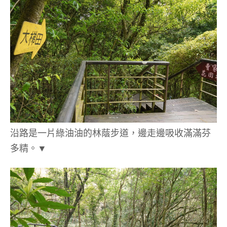
沿路是一片綠油油的林蔭步道，邊走邊吸收滿滿芬
多精。▼