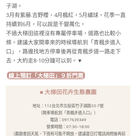
子湖。
3月有紫藤.吉野櫻，4月楓紅，5月繡球，花季一直
持續到6月，可以說是千變萬化。
不過大梯田這裡沒有專屬停車場，道路也比較小
條。建議大家開車來的時候導航到「青楓步道入
口」，路邊找地方停車後再從青楓步道一路走下
去，大約走8-10分鐘可以到。▼
線上預訂「大梯田」９折門票
■ 大梯田花卉生態農園
地址：112台北市北投區竹子湖路33-7號
（開車導航到「青楓步道入口」）
電話：0917639349
營業時間：07:30–18:00
（農園會因天氣、下雨有可能不開放，建議當日打電話詢問後再前