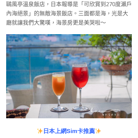
鷗風亭溫泉飯店，日本報導是「可欣賞到270度瀨戶
內海絕景」的無敵海景飯店。三面都是海，光是大
廳就讓我們大驚嘆，海景房更是美哭啦～
日本上網
Sim
卡推薦