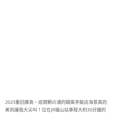
2023重回廣島，這間鞆の浦的鷗風亭飯店海景真的
美到讓我大尖叫！位在JR福山站車程大約30分鐘的