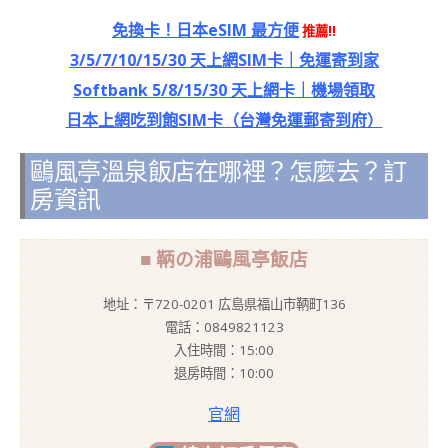
免換卡！日本eSIM 最方便
推薦!!
3/5/7/10/15/30 天上網SIM卡｜免運寄到家
Softbank 5/8/15/30 天上網卡｜機場領取
日本上網吃到飽SIM卡（台灣免運郵寄到府）
鷗風亭溫泉飯店在哪裡？怎麼去？訂
房資訊
■ 鞆の浦鷗風亭飯店
地址：〒720-0201 広島県福山市鞆町136
電話：0849821123
入住時間：15:00
退房時間：10:00
官網