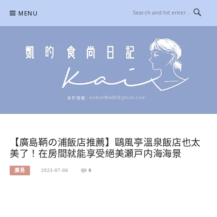
Skip
MENU
to
content
凱的日本食尚日記
合作信箱：
KAIKAI00603@GMAIL.COM
【廣島鞆の浦飯店推薦】鷗風亭溫泉飯店也太
美了！在房間就能享受絕美瀬戸内海海景
廣島
2023-07-06
0