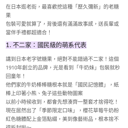
在日本逛老街，最喜歡挖這種「歷久彌新」的老糖
果
包裝可愛就算了，背後還有滿滿故事感，送長輩或
當伴手禮都超適合！
1. 不二家：國民級的萌系代表
講到日本老字號糖果，絕對不能錯過不二家！這個
1910年創立的品牌，光是看到「牛奶妹」包裝就秒
回童年！
他們家的牛奶棒棒糖根本就是「國民記憶體」，紙
棒上印著小熊、兔子這些動物圖案
以前小時候收到，都會先想湊齊一整套才捨得吃！
現在居然出了「季節限定口味」，櫻花草莓牛奶粉
紅色糖體配上金箔點綴，美到像藝術品，根本捨不
得拆封啦～