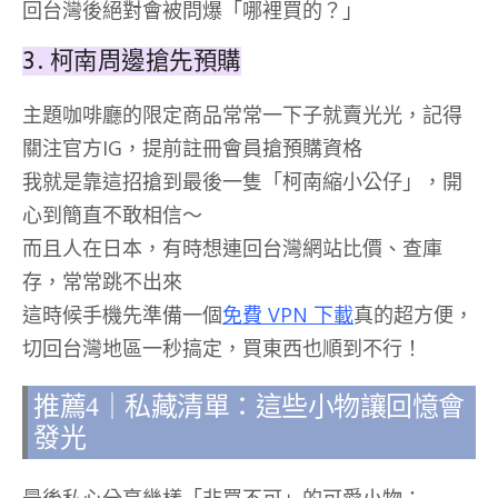
回台灣後絕對會被問爆「哪裡買的？」
3. 柯南周邊搶先預購
主題咖啡廳的限定商品常常一下子就賣光光，記得
關注官方IG，提前註冊會員搶預購資格
我就是靠這招搶到最後一隻「柯南縮小公仔」，開
心到簡直不敢相信～
而且人在日本，有時想連回台灣網站比價、查庫
存，常常跳不出來
這時候手機先準備一個
免費 VPN 下載
真的超方便，
切回台灣地區一秒搞定，買東西也順到不行！
推薦4｜私藏清單：這些小物讓回憶會
發光
最後私心分享幾樣「非買不可」的可愛小物：