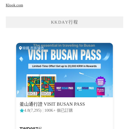
Klook.com
KKDAY行程