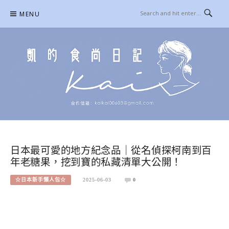
Skip
MENU
to
content
凱的日本食尚日記
合作信箱：
KAIKAI00603@GMAIL.COM
日本最可愛的地方紀念品｜從名偵探柯南到百
年老糖果，挖到寶的私藏清單大公開！
☆日本新手懶人包☆
2025-06-03
0