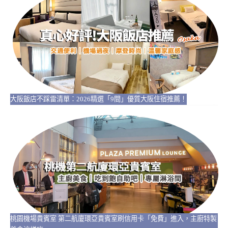
大阪飯店不踩雷清單：2026精選「9間」優質大阪住宿推薦！
桃園機場貴賓室 第二航廈環亞貴賓室刷信用卡「免費」進入，主廚特製