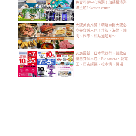
色寶可夢中心精選！加碼橫濱海
洋主題Pokemon center
大阪美食推薦！精選18間大阪必
吃美食懶人包！丼飯、海鮮、燒
肉、炸串、甜點通通有～
2026最新！日本電器行、藥妝店
優惠券懶人包。Bic camera、愛電
王、唐吉訶德、松本清、機場