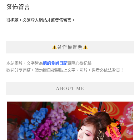
發佈留言
很抱歉，必須
登入
網站才能發佈留言。
著作權聲明
本站圖片、文字皆為
凱的食尚日記
實際心得紀錄
歡迎分享連結，請勿擅自複製貼上文字、照片，違者必依法咎責！
ABOUT ME