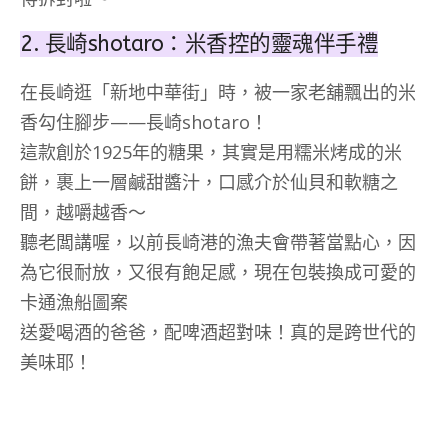
2. 長崎shotaro：米香控的靈魂伴手禮
在長崎逛「新地中華街」時，被一家老舖飄出的米
香勾住腳步——長崎shotaro！
這款創於1925年的糖果，其實是用糯米烤成的米
餅，裹上一層鹹甜醬汁，口感介於仙貝和軟糖之
間，越嚼越香～
聽老闆講喔，以前長崎港的漁夫會帶著當點心，因
為它很耐放，又很有飽足感，現在包裝換成可愛的
卡通漁船圖案
送愛喝酒的爸爸，配啤酒超對味！真的是跨世代的
美味耶！