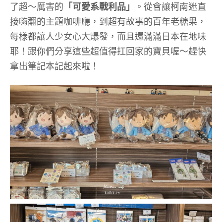
了超～厲害的
「可愛系戰利品」
。從會讓柯南迷直
接嗨翻的主題咖啡廳，到超有故事的百年老糖果，
每樣都讓人少女心大爆發，而且還滿滿日本在地味
耶！跟你們分享這些超值得扛回家的寶貝喔～趕快
拿出筆記本記起來啦！