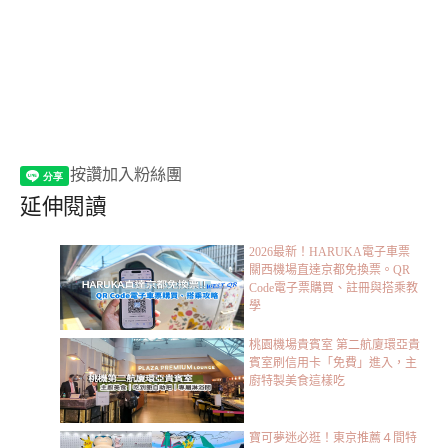
按讚加入粉絲團
延伸閱讀
2026最新！HARUKA電子車票
關西機場直達京都免換票。QR
Code電子票購買、註冊與搭乘教
學
桃園機場貴賓室 第二航廈環亞貴
賓室刷信用卡「免費」進入，主
廚特製美食這樣吃
寶可夢迷必逛！東京推薦４間特