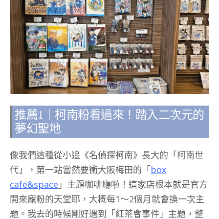
推薦1｜柯南粉看過來！踏入二次元的
夢幻聖地
像我們這種從小追《名偵探柯南》長大的「柯南世
代」，第一站當然要衝大阪梅田的「
box
cafe&space
」主題咖啡廳啦！這家店根本就是官方
開來寵粉的天堂耶，大概每1～2個月就會換一次主
題。我去的時候剛好遇到「紅茶會事件」主題，整