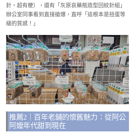
針，超有梗），還有「灰原哀藥瓶造型回紋針組」
辦公室同事看到直接搶爆，直呼「這根本是扭蛋等
級的質感！」
推薦2｜百年老舖的懷舊魅力：從阿公
阿嬤年代甜到現在