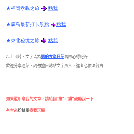
★福岡孝親之旅
點我
★
廣島最新打卡景點
點我
★東北秘境之旅
點我
以上圖片、文字皆為
凱的食尚日記
實際心得紀錄
歡迎分享連結，請勿擅自轉貼文字照片，違者必依法咎責
如果還甲意我的文章，請給個"推"+"讚"鼓勵我一下
有空來
粉絲團
找我玩喔