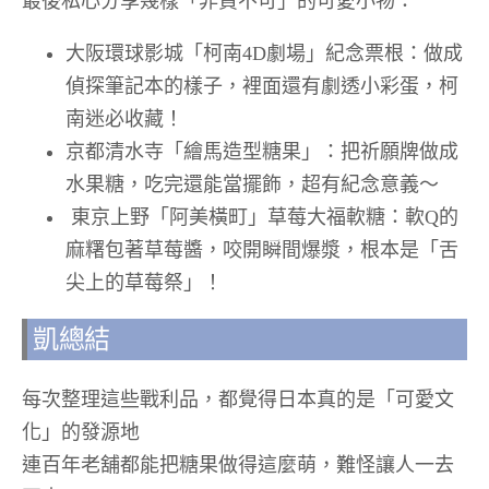
大阪環球影城「柯南4D劇場」紀念票根：做成
偵探筆記本的樣子，裡面還有劇透小彩蛋，柯
南迷必收藏！
京都清水寺「繪馬造型糖果」：把祈願牌做成
水果糖，吃完還能當擺飾，超有紀念意義～
東京上野「阿美橫町」草莓大福軟糖：軟Q的
麻糬包著草莓醬，咬開瞬間爆漿，根本是「舌
尖上的草莓祭」！
凱總結
每次整理這些戰利品，都覺得日本真的是「可愛文
化」的發源地
連百年老舖都能把糖果做得這麼萌，難怪讓人一去