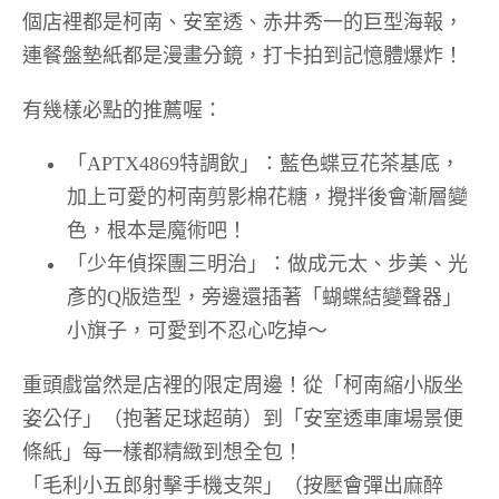
個店裡都是柯南、安室透、赤井秀一的巨型海報，
連餐盤墊紙都是漫畫分鏡，打卡拍到記憶體爆炸！
有幾樣必點的推薦喔：
「APTX4869特調飲」：藍色蝶豆花茶基底，
加上可愛的柯南剪影棉花糖，攪拌後會漸層變
色，根本是魔術吧！
「少年偵探團三明治」：做成元太、步美、光
彥的Q版造型，旁邊還插著「蝴蝶結變聲器」
小旗子，可愛到不忍心吃掉～
重頭戲當然是店裡的限定周邊！從「柯南縮小版坐
姿公仔」（抱著足球超萌）到「安室透車庫場景便
條紙」每一樣都精緻到想全包！
「毛利小五郎射擊手機支架」（按壓會彈出麻醉