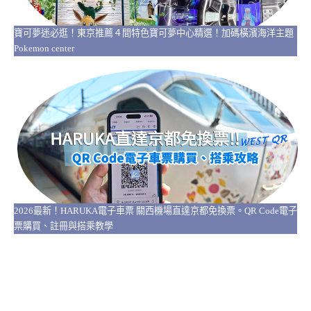
寶可夢迷必逛！東京推薦４間特色寶可夢中心精選！加碼橫濱海洋主題
Pokemon center
2026最新！HARUKA電子車票 關西機場直達京都免換票。QR Code電子
票購買、註冊與搭乘教學