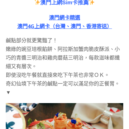
澳門上網
Sim
卡推薦
澳門網卡精選
澳門4G上網卡（台灣、澳門、香港寄送）
鹹點部分就更驚豔了！
嫩綠的豌豆培根餡餅、阿拉斯加蟹肉脆皮酥派、小
巧的青醬三明治和雞肉蘑菇三明治，每款滋味都纖
細又有層次。
即使沒吃午餐就直接來吃下午茶也非常ＯＫ。
奇幻仙境下午茶的鹹點一定可以滿足你的正餐胃。
▼