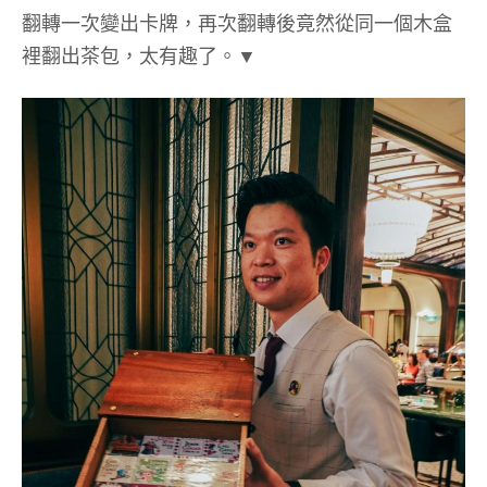
翻轉一次變出卡牌，再次翻轉後竟然從同一個木盒
裡翻出茶包，太有趣了。▼