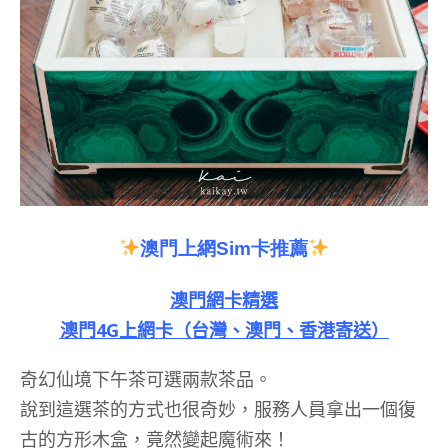
澳門上網
Sim
卡推薦
澳門網卡精選
澳門4G上網卡（台灣、澳門、香港寄送）
奇幻仙境下午茶可選兩款茶品。
說到這選茶的方式也很奇妙，服務人員拿出一個復
古的方形木盒，竟然變起魔術來！