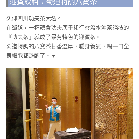
迎賓飲料：蜀道特調八寶茶
久仰四川功夫茶大名。
在蜀道，一杯蘊含功夫底子和行雲流水沖茶絕技的
『功夫茶』就成了最有特色的迎賓茶。
蜀道特調的八寶茶甘香溫厚，暖身養氣，喝一口全
身細胞都甦醒了。▼