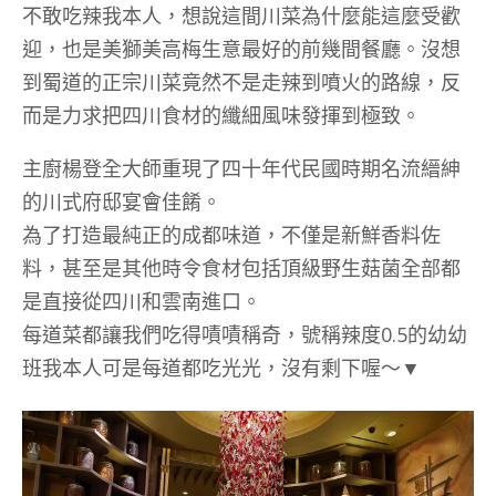
不敢吃辣我本人，想說這間川菜為什麼能這麼受歡
迎，也是美獅美高梅生意最好的前幾間餐廳。沒想
到蜀道的正宗川菜竟然不是走辣到噴火的路線，反
而是力求把四川食材的纖細風味發揮到極致。
主廚楊登全大師重現了四十年代民國時期名流縉紳
的川式府邸宴會佳餚。
為了打造最純正的成都味道，不僅是新鮮香料佐
料，甚至是其他時令食材包括頂級野生菇菌全部都
是直接從四川和雲南進口。
每道菜都讓我們吃得嘖嘖稱奇，號稱辣度0.5的幼幼
班我本人可是每道都吃光光，沒有剩下喔～▼