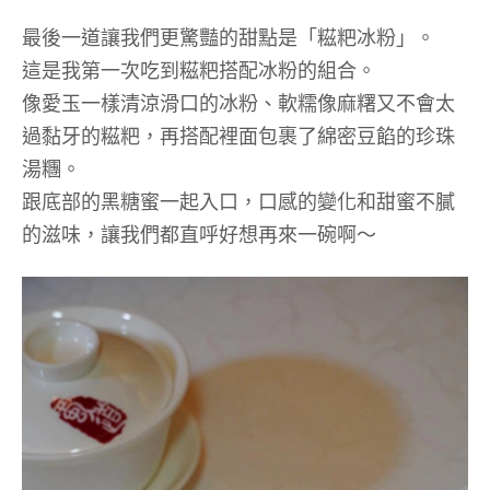
最後一道讓我們更驚豔的甜點是「糍粑冰粉」。
這是我第一次吃到糍粑搭配冰粉的組合。
像愛玉一樣清涼滑口的冰粉、軟糯像麻糬又不會太
過黏牙的糍粑，再搭配裡面包裹了綿密豆餡的珍珠
湯糰。
跟底部的黑糖蜜一起入口，口感的變化和甜蜜不膩
的滋味，讓我們都直呼好想再來一碗啊～