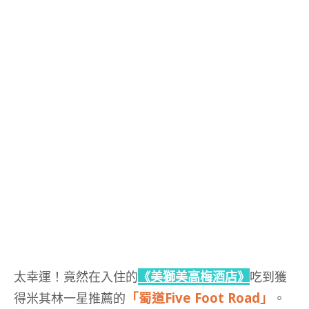
太幸運！竟然在入住的
《美獅美高梅酒店》
吃到獲
「蜀道Five Foot Road」
得米其林一星推薦的
。