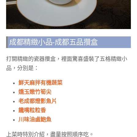
成都精緻小品-成都五品攢盒
打開精緻的瓷器攢盒，裡面驚喜盛裝了五格精緻小
品，分別是：
鮮天麻拌有機蔬菜
嬌玉嫩竹筍尖
老成都燈影魚片
饞嘴粒粒香
川味油鹵鮑魚
上菜時特別介紹，盡量按照順序吃。