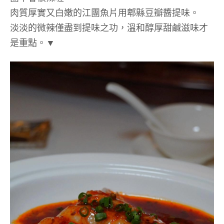
肉質厚實又白嫩的江團魚片用郫縣豆瓣醬提味。
淡淡的微辣僅盡到提味之功，溫和醇厚甜鹹滋味才
是重點。▼