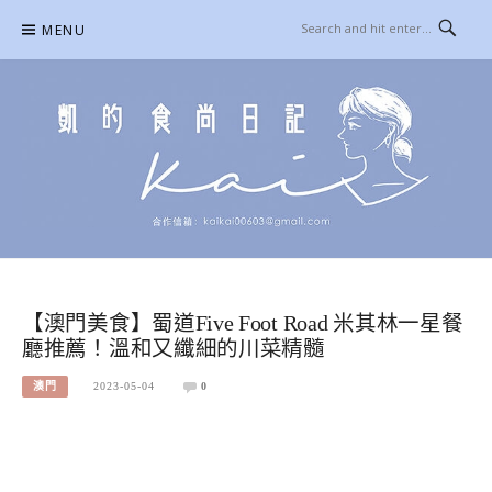
Skip
MENU
to
content
凱的日本食尚日記
合作信箱：
KAIKAI00603@GMAIL.COM
【澳門美食】蜀道Five Foot Road 米其林一星餐
廳推薦！溫和又纖細的川菜精髓
澳門
2023-05-04
0