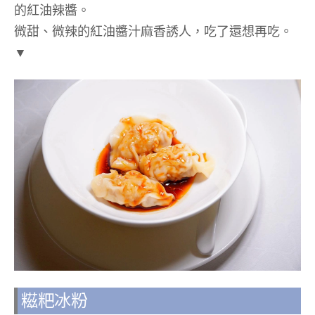
的紅油辣醬。
微甜、微辣的紅油醬汁麻香誘人，吃了還想再吃。
▼
糍粑冰粉