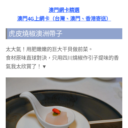
澳門網卡精選
澳門4G上網卡（台灣、澳門、香港寄送）
虎皮燒椒澳洲帶子
太大氣！用肥嫩嫩的巨大干貝做前菜。
食材原味直球對決，只用四川燒椒作引子提味的香
氣我太欣賞了！▼