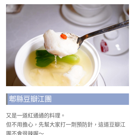
郫縣豆瓣江團
又是一道紅通通的料理。
但不用擔心，先幫大家打一劑預防針，這道豆瓣江
團不會很辣喔～