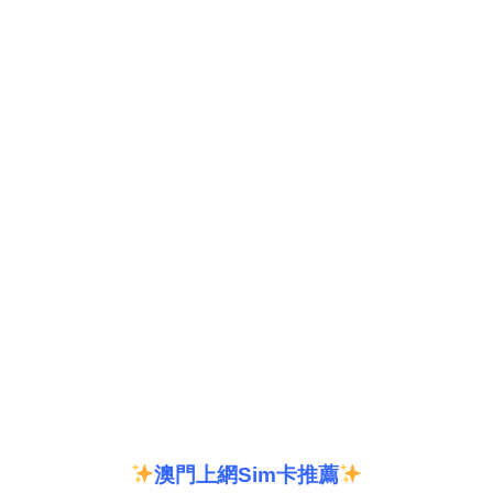
澳門上網
Sim
卡推薦