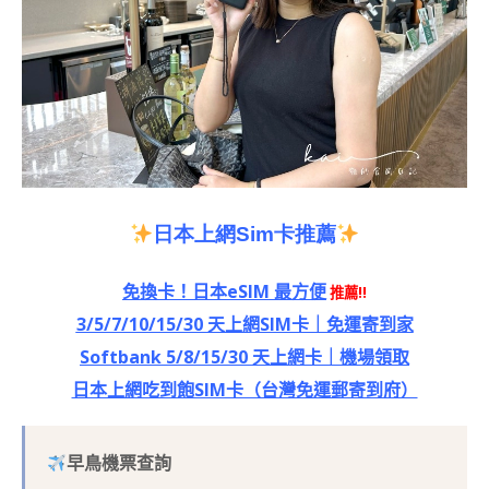
日本上網
Sim
卡推薦
免換卡！日本eSIM 最方便
推薦!!
3/5/7/10/15/30 天上網SIM卡｜免運寄到家
Softbank 5/8/15/30 天上網卡｜機場領取
日本上網吃到飽SIM卡（台灣免運郵寄到府）
早鳥機票查詢