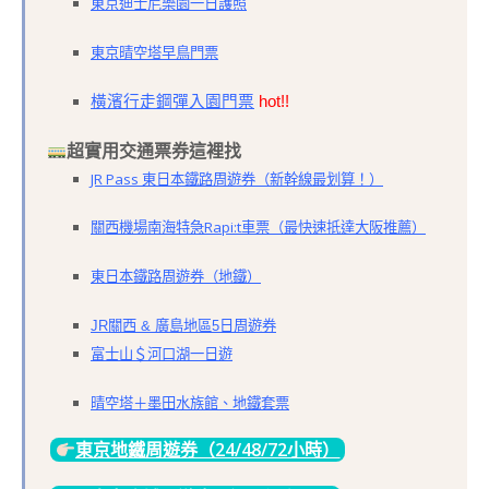
東京迪士尼樂園一日護照
東京晴空塔早鳥門票
橫濱行走鋼彈入園門票
hot!!
超實用交通票券這裡找
JR Pass
東日本鐵路周遊券（新幹線最划算！）
關西機場南海特急Rapi:t車票（最快速抵達大阪推薦）
東日本鐵路周遊券（地鐵）
JR關西 & 廣島地區5日周遊券
富士山＄河口湖一日遊
晴空塔＋墨田水族館、地鐵套票
東京地鐵周遊券（24/48/72小時）