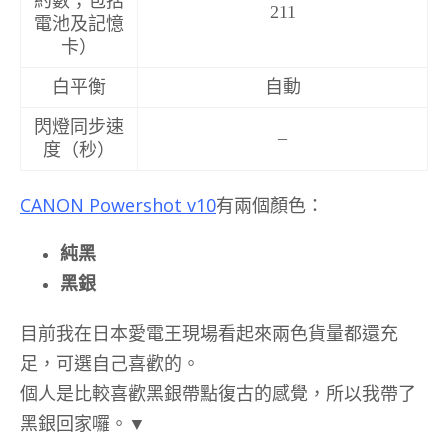
約數；包括
211
電池及記憶
卡）
白平衡
自動
閃燈同步速
–
度（秒）
CANON Powershot v10
有兩個顏色：
純黑
黑銀
目前我在日本愛電王現場看起來兩色貨量都還充
足，可選自己喜歡的。
個人是比較喜歡黑銀帶點復古的感覺，所以我帶了
黑銀回家囉。▼