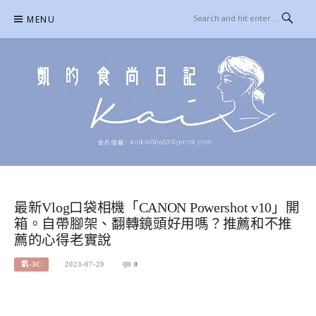
Skip
MENU
to
content
凱的日本食尚日記
合作信箱：
KAIKAI00603@GMAIL.COM
最新Vlog口袋相機「CANON Powershot v10」開
箱。自帶腳架、翻轉鏡頭好用嗎？推薦和不推
薦的心得老實說
凱-3C
2023-07-20
0