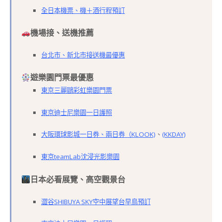
全日本機票、機＋酒行程預訂
機場接、送機推薦
台北市、新北市接送機最優惠
遊樂園門票最優惠
東京三麗鷗彩虹樂園門票
東京迪士尼樂園一日護照
大阪環球影城一日券、兩日券（KLOOK)
、
(KKDAY)
東京teamLab沈浸光影樂園
日本必看展覽、高空觀景台
澀
谷SHIBUYA
SKY空中展望台早鳥預訂