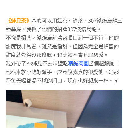
《蜂見茶》
基底可以用紅茶、綠茶、307淺焙烏龍三
種基底，我挑了他們的招牌307淺焙烏龍。
不愧是招牌，淺焙烏龍清爽順口到一個不行！他的
甜度我非常愛，雖然是偏甜，但因為完全是蜂蜜的
甜度就覺得沒那麼膩，也比較不會有罪惡感。
我外帶了83蜂見茶去隔壁吃
精誠肉圓
整個超解膩！
他根本就小吃好幫手。認真說我真的很愛他，是那
種每天喝都喝不膩的順口，現在也好想來一杯。▼