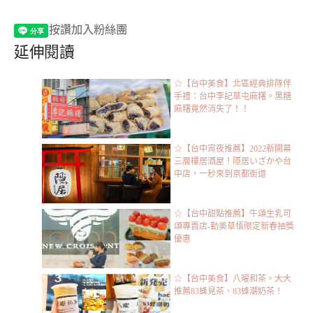
按讚加入粉絲團
延伸閱讀
☆【台中美食】北區經典排隊伴
手禮：台中李記草屯麻糬。黑糖
麻糬竟然消失了！！
☆【台中宵夜推薦】2022新開幕
三層樓居酒屋！隱居いざかや台
中店，一秒來到京都街道
☆【台中甜點推薦】牛頌生乳可
頌專賣店-勤美草悟限定新春抽獎
優惠
☆【台中美食】八曜和茶。大大
推薦83蜂見茶、83蜂潮奶茶！