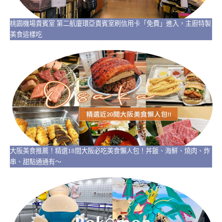
桃園機場貴賓室 第二航廈環亞貴賓室刷信用卡「免費」進入，主廚特製
美食這樣吃
大阪美食推薦！精選18間大阪必吃美食懶人包！丼飯、海鮮、燒肉、炸
串、甜點通通有～