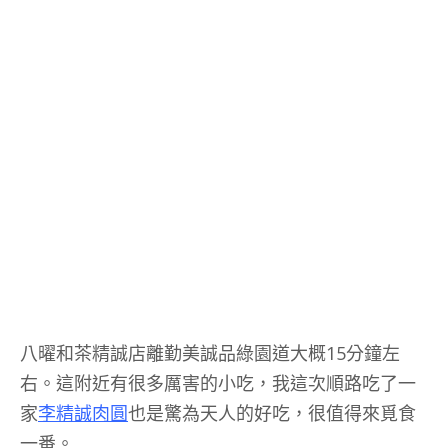
八曜和茶精誠店離勤美誠品綠園道大概15分鐘左
右。這附近有很多厲害的小吃，我這次順路吃了一
家
李精誠肉圓
也是驚為天人的好吃，很值得來覓食
一番。