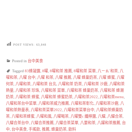
POST VIEWS:
63,848
Posted in
台中美食
Tagged
83蜂凝露
,
8曜
,
8曜和茶 推薦
,
8曜和茶 菜單
,
八ㄧㄠˋ和茶
,
八
嚁和茶
,
八曜 台中
,
八曜 和茶
,
八曜 推薦
,
八曜 蜂巢奶茶
,
八曜 蜂蜜
,
八曜
何茶
,
八曜和茶
,
八曜和茶 台北
,
八曜和茶 奶茶
,
八曜和茶 沙鹿
,
八曜和茶
熱量
,
八曜和茶 珍珠
,
八曜和茶 菜單
,
八曜和茶 蜂巢奶茶
,
八曜和茶 蜂潮
奶茶
,
八曜和茶 蜂蜜
,
八曜和茶 蜂蜜奶茶
,
八曜和茶2022
,
八曜和茶menu
,
八曜和茶台中菜單
,
八曜和茶威力推薦
,
八曜和茶彰化
,
八曜和茶沙鹿
,
八
曜和茶熱量表
,
八曜和茶菜單2022
,
八曜和茶菜單台中
,
八曜和茶蜂巢奶
茶
,
八曜和茶蜂蜜
,
八曜和風
,
八曜喝茶
,
八曜雙c 纖檸露
,
八耀
,
八耀合茶
,
八耀合茶台中
,
八耀合茶推薦
,
八耀合茶菜單
,
八要和茶
,
八躍和茶推薦
,
台
中
,
台中美食
,
手搖飲
,
推薦
,
蜂巢奶茶
,
飲料