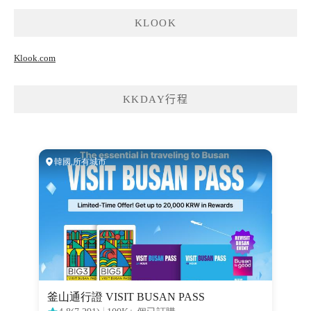
KLOOK
Klook.com
KKDAY行程