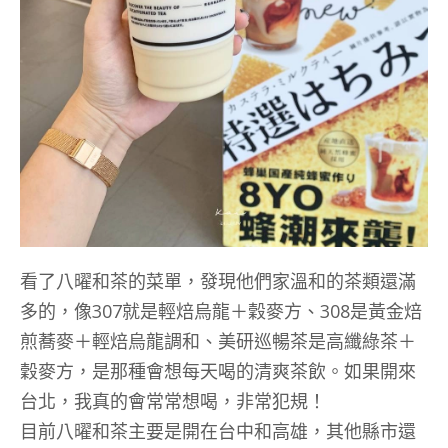
看了八曜和茶的菜單，發現他們家溫和的茶類還滿
多的，像307就是輕焙烏龍＋穀麥方、308是黃金焙
煎蕎麥＋輕焙烏龍調和、美研巡暢茶是高纖綠茶＋
穀麥方，是那種會想每天喝的清爽茶飲。如果開來
台北，我真的會常常想喝，非常犯規！
目前八曜和茶主要是開在台中和高雄，其他縣市還