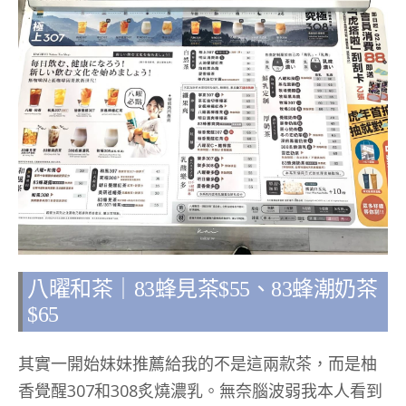
八曜和茶｜83蜂見茶$55、83蜂潮奶茶
$65
其實一開始妹妹推薦給我的不是這兩款茶，而是柚
香覺醒307和308炙燒濃乳。無奈腦波弱我本人看到