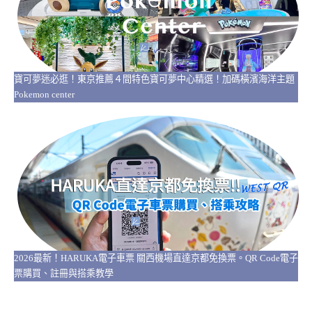
寶可夢迷必逛！東京推薦４間特色寶可夢中心精選！加碼橫濱海洋主題
Pokemon center
2026最新！HARUKA電子車票 關西機場直達京都免換票。QR Code電子
票購買、註冊與搭乘教學