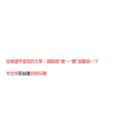
如果還甲意我的文章，請給個”推”+”讚”鼓勵我一下
有空來
粉絲團
找我玩喔