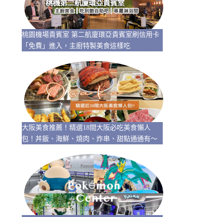
桃園機場貴賓室 第二航廈環亞貴賓室刷信用卡
「免費」進入，主廚特製美食這樣吃
大阪美食推薦！精選18間大阪必吃美食懶人
包！丼飯、海鮮、燒肉、炸串、甜點通通有～