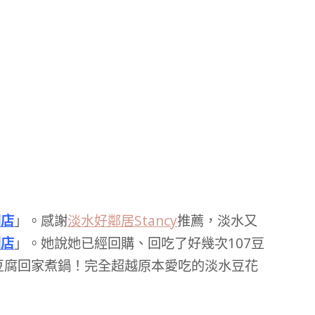
門店
」。感謝
淡水好鄰居Stancy
推薦，淡水又
門店
」。她說她已經回購、回吃了好幾次107豆
豆腐回家煮鍋！完全超越原本愛吃的淡水豆花