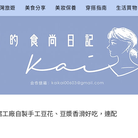
灣旅遊
美食分享
美妝保養
穿搭指南
生活買物
尚日記
豆腐工廠自製手工豆花、豆漿香滑好吃，連配