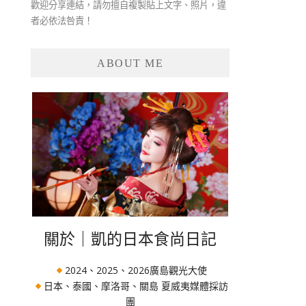
歡迎分享連結，請勿擅自複製貼上文字、照片，違
者必依法咎責！
ABOUT ME
關於｜凱的日本食尚日記
2024、2025、2026廣島觀光大使
日本、泰國、摩洛哥、關島 夏威夷媒體採訪
團