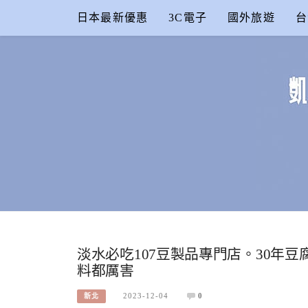
Skip
日本最新優惠
3C電子
國外旅遊
台
to
content
凱的日本食
合作信箱：
KAIKAI00603@GMAIL.COM
淡水必吃107豆製品專門店。30年
料都厲害
2023-12-04
0
新北