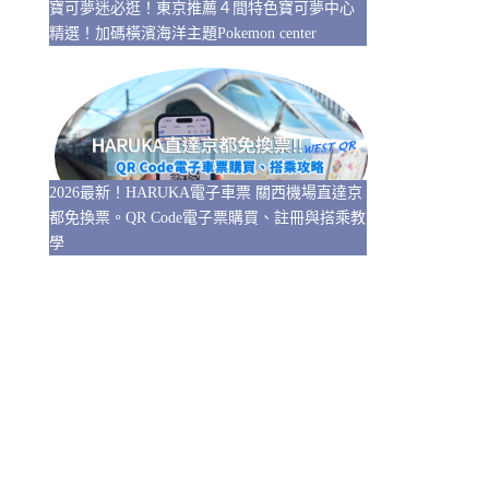
寶可夢迷必逛！東京推薦４間特色寶可夢中心
精選！加碼橫濱海洋主題Pokemon center
2026最新！HARUKA電子車票 關西機場直達京
都免換票。QR Code電子票購買、註冊與搭乘教
學