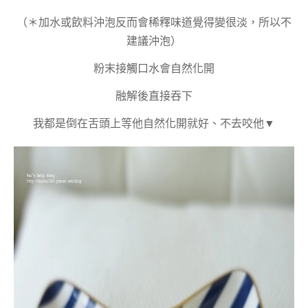
（＊加水或飲料沖泡反而會稀釋味道覺得變很淡，所以不
建議沖泡）
粉末接觸口水會自然化開
融解後直接吞下
我都是倒在舌頭上等他自然化開就好、不去咬他▼