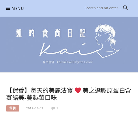
Skip
MENU
to
content
凱的日本食尚日記
合作信箱：
KAIKAI00603@GMAIL.COM
【保養】每天的美麗法寶
美之選膠原蛋白含
賽絡美-蔓越莓口味
保養
2017-05-02
1