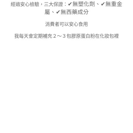
✔︎無塑化劑、
✔︎
無重金
經過安心檢驗，三大保證：
屬、
✔︎
無西藥成分
消費者可以安心食用
我每天會定期補充２～３包膠原蛋白粉在化妝包裡