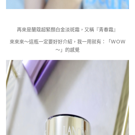
再來是蘭蔻超緊顏白金淡斑霜，又稱『青春霜』
來來來～這瓶一定要好好介紹，我一用就有：「ＷＯＷ
～」的感覺