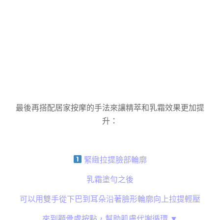
最後再搭配居家按摩的手法來讓精萃和乳霜效果更加提
升：
緊緻拉提臉部輪廓
乳霜塗勻之後
可以用雙手從下巴到耳朵沿著臉形輪廓向上拉提輕壓
來到顴骨處按點，幫助肌膚代謝循環 ▼