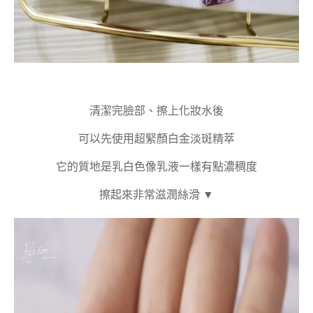
清潔完臉部、擦上化妝水後
可以先使用超緊顏白金淡斑精萃
它的質地是乳白色像乳液一樣有點濃稠度
擦起來非常滋潤絲滑 ▼