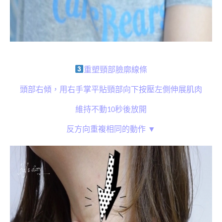
重塑頸部臉廓線條
頭部右傾，用右手掌平貼頸部向下按壓左側伸展肌肉
維持不動10秒後放開
反方向重複相同的動作 ▼