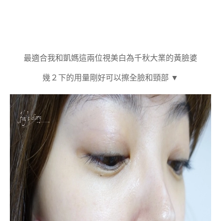
最適合我和凱媽這兩位視美白為千秋大業的黃臉婆
幾２下的用量剛好可以擦全臉和頸部 ▼