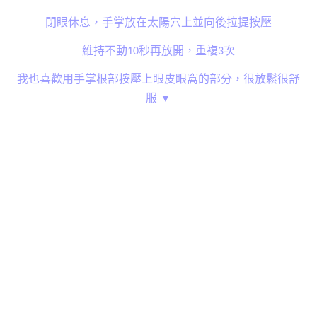
閉眼休息，手掌放在太陽穴上並向後
拉提
按壓
維持不動10秒再放開，重複3次
我也喜歡用手掌根部按壓上眼皮眼窩的部分，很放鬆很舒
服 ▼