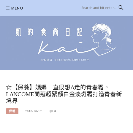
Skip
MENU
to
content
凱的日本食尚日記
合作信箱：
KAIKAI00603@GMAIL.COM
☆【保養】媽媽一直很想A走的青春霜。
LANCOME蘭蔻超緊顏白金淡斑霜打造青春新
境界
保養
2018-10-17
0