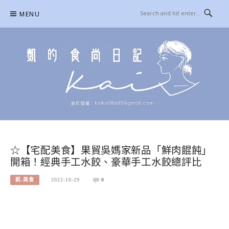
Skip
MENU
to
content
凱的日本食尚日記
合作信箱：
KAIKAI00603@GMAIL.COM
☆【宅配美食】果貿吳媽家新品「鮮肉餛飩」
開箱！經典手工水餃、豪華手工水餃總評比
凱-美食
2022-10-29
0