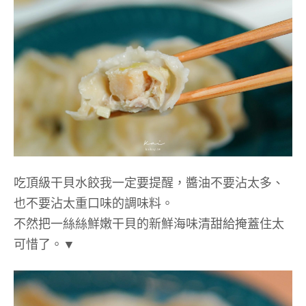
吃頂級干貝水餃我一定要提醒，醬油不要沾太多、
也不要沾太重口味的調味料。
不然把一絲絲鮮嫩干貝的新鮮海味清甜給掩蓋住太
可惜了。▼