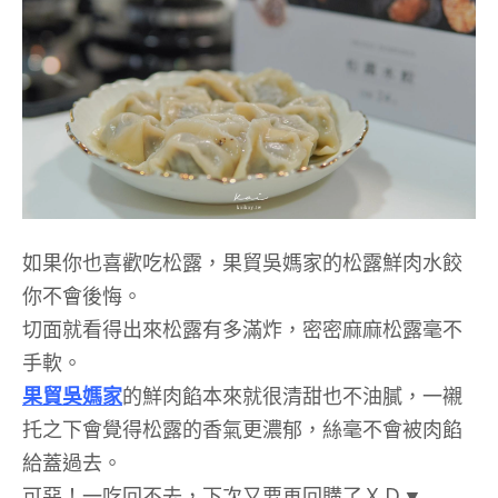
如果你也喜歡吃松露，果貿吳媽家的松露鮮肉水餃
你不會後悔。
切面就看得出來松露有多滿炸，密密麻麻松露毫不
手軟。
果貿吳媽家
的鮮肉餡本來就很清甜也不油膩，一襯
托之下會覺得松露的香氣更濃郁，絲毫不會被肉餡
給蓋過去。
可惡！一吃回不去，下次又要再回購了ＸＤ▼