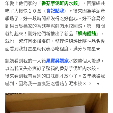
年愛上他們家的「
香菇芋泥鮮肉水餃
」，回購總共
吃了大概快１０盒（
食記點我
）。後來因為芋泥產
季過了，好一段時間都沒得吃好傷心。好不容易盼
到果貿吳媽家的香菇芋泥鮮肉水餃回歸，第一時間
就訂起來！剛好他們新推出了新品「
鮮肉餛飩
」，
就也一起訂回來嚐嚐鮮，整理個總評比囉～品名後
面看到我打星星就代表必吃程度，滿分５顆星★
凱媽看到我的一大箱
果貿吳媽家
水餃整個大驚恐，
以為我又失心瘋訂了整箱的香菇芋泥鮮肉水餃。
後來看到我有買別的口味她才放心了。去年她被我
嚇到，因為我一直瘋狂吃香菇芋泥水餃ＸＤ。▼