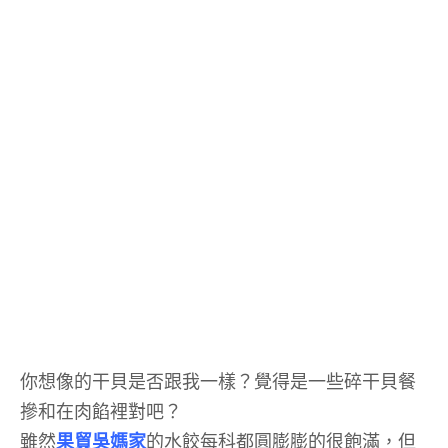
你想像的干貝是否跟我一樣？覺得是一些碎干貝餐
摻和在肉餡裡對吧？
雖然
果貿吳媽家
的水餃每科都圓膨膨的很飽滿，但