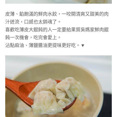
皮薄、餡飽滿的鮮肉水餃，一咬開清爽又甜美的肉
汁迸流，口感也太銷魂了。
喜歡吃薄皮大餛飩的人一定要給果貿吳媽家鮮肉餛
飩一次機會，吃完會愛上。
沾點麻油、薄鹽醬油更提味更好吃。▼