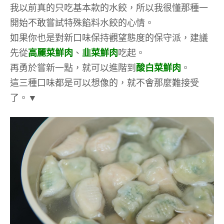
我以前真的只吃基本款的水餃，所以我很懂那種一
開始不敢嘗試特殊餡料水餃的心情。
如果你也是對新口味保持觀望態度的保守派，建議
先從
高麗菜鮮肉
、
韭菜鮮肉
吃起。
再勇於嘗新一點，就可以進階到
酸白菜鮮肉
。
這三種口味都是可以想像的，就不會那麼難接受
了。▼