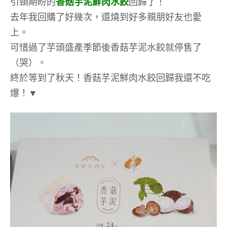
引頸期盼的
香菇芋泥鮮肉水餃
回歸了！
去年我回購了好幾次，還燒到好多親朋好友也愛
上。
可惜過了芋頭盛產季節後香菇芋泥水餃就停售了
（哭）。
終於等到了秋天！香菇芋泥鮮肉水餃回歸我還不吃
爆！▼