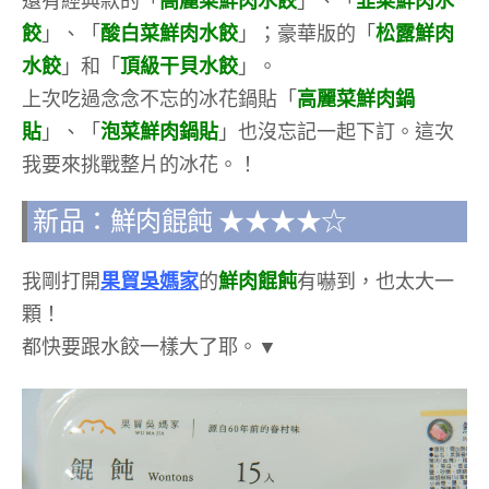
還有經典款的「
高麗菜鮮肉水餃
」、「
韭菜鮮肉水
餃
」、「
酸白菜鮮肉水餃
」；豪華版的「
松露鮮肉
水餃
」和「
頂級干貝水餃
」。
上次吃過念念不忘的冰花鍋貼「
高麗菜鮮肉鍋
貼
」、「
泡菜鮮肉鍋貼
」也沒忘記一起下訂。這次
我要來挑戰整片的冰花。！
新品：鮮肉餛飩 ★★★★☆
我剛打開
果貿吳媽家
的
鮮肉餛飩
有嚇到，也太大一
顆！
都快要跟水餃一樣大了耶。▼