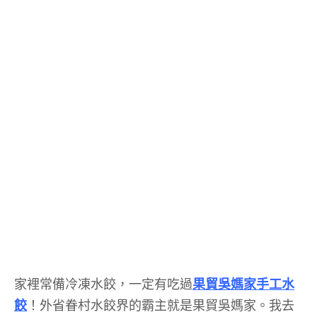
家裡常備冷凍水餃，一定有吃過
果貿吳媽家手工水
餃
！外省眷村水餃界的霸主就是果貿吳媽家。我去