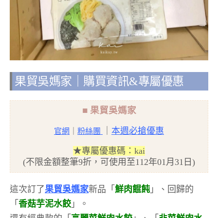
果貿吳媽家｜購買資訊&專屬優惠
■ 果貿吳媽家
｜
本週必搶優惠
官網
｜
粉絲團
★專屬優惠碼：kai
(不限金額整筆9折，可使用至112年01月31日)
這次訂了
果貿吳媽家
新品「
鮮肉餛飩
」、回歸的
「
香菇芋泥水餃
」。