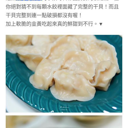
你絕對猜不到每顆水餃裡面藏了完整的干貝！而且
干貝完整到連一點破損都沒有喔！
加上軟脆的韭黃吃起來真的鮮甜到不行。▼