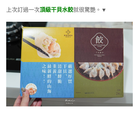
上次訂過一次
頂級干貝水餃
就很驚艷。▼