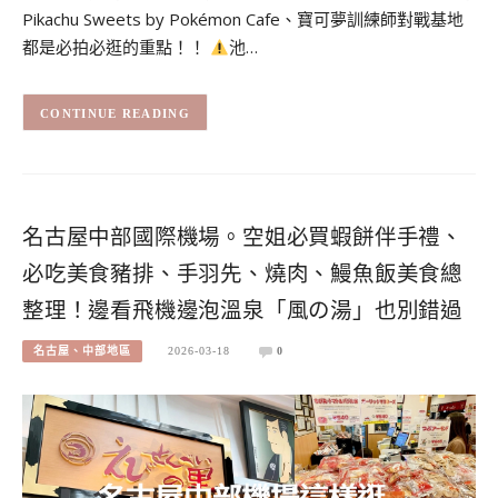
Pikachu Sweets by Pokémon Cafe、寶可夢訓練師對戰基地
都是必拍必逛的重點！！
池…
CONTINUE READING
名古屋中部國際機場。空姐必買蝦餅伴手禮、
必吃美食豬排、手羽先、燒肉、鰻魚飯美食總
整理！邊看飛機邊泡溫泉「風の湯」也別錯過
名古屋、中部地區
2026-03-18
0