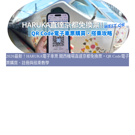
2026最新！HARUKA電子車票 關西機場直達京都免換票。QR Code電子
票購買、註冊與搭乘教學