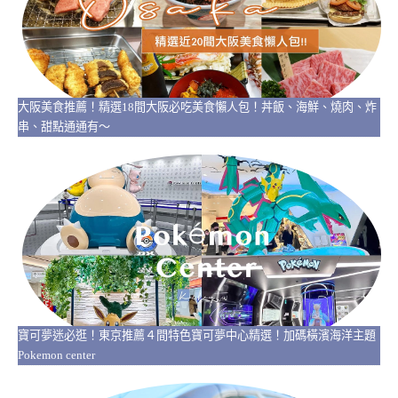
大阪美食推薦！精選18間大阪必吃美食懶人包！丼飯、海鮮、燒肉、炸
串、甜點通通有～
寶可夢迷必逛！東京推薦４間特色寶可夢中心精選！加碼橫濱海洋主題
Pokemon center