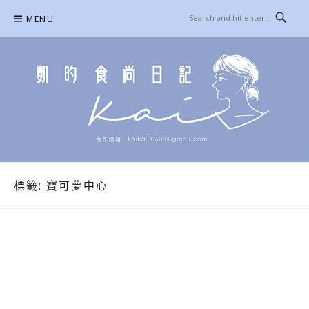
Skip
MENU
to
content
凱的日本食尚日記
合作信箱：
KAIKAI00603@GMAIL.COM
標籤:
寶可夢中心