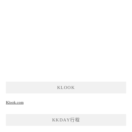
KLOOK
Klook.com
KKDAY行程