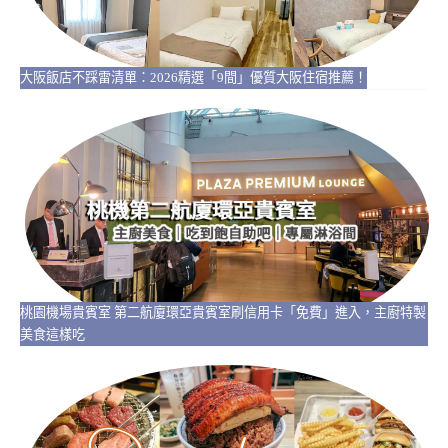
大阪飯店不踩雷清單：2026精選「9間」優質大阪住宿推薦！
桃園機場貴賓室 第二航廈環亞貴賓室刷信用卡「免費」進入，主廚特製
美食這樣吃