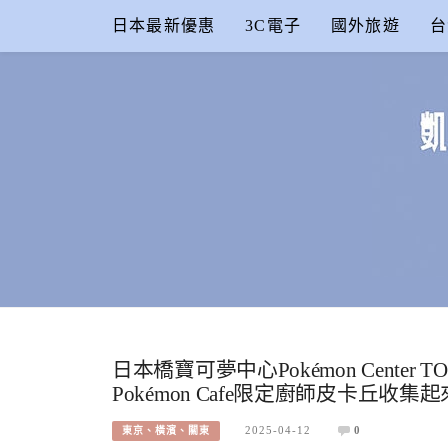
Skip
日本最新優惠
3C電子
國外旅遊
台
to
content
凱的日本食
合作信箱：
KAIKAI00603@GMAIL.COM
日本橋寶可夢中心Pokémon Cente
Pokémon Cafe限定廚師皮卡丘收集起
2025-04-12
0
東京、橫濱、關東