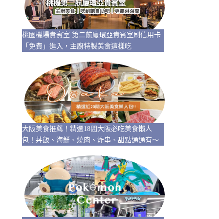
桃園機場貴賓室 第二航廈環亞貴賓室刷信用卡
「免費」進入，主廚特製美食這樣吃
大阪美食推薦！精選18間大阪必吃美食懶人
包！丼飯、海鮮、燒肉、炸串、甜點通通有～