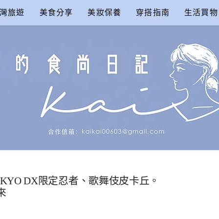
灣旅遊
美食分享
美妝保養
穿搭指南
生活買物
尚日記
r TOKYO DX限定忍者、歌舞伎皮卡丘。
來