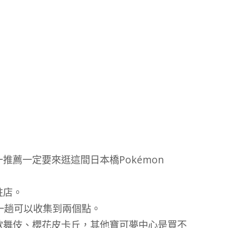
推薦一定要來逛這間日本橋Pokémon
駐店。
，來一趟可以收集到兩個點。
歌舞伎、櫻花皮卡丘，其他寶可夢中心是買不