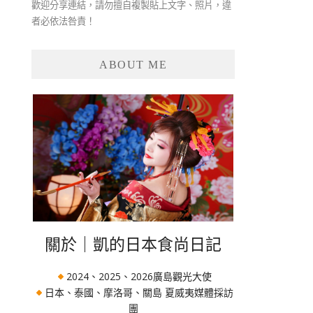
歡迎分享連結，請勿擅自複製貼上文字、照片，違
者必依法咎責！
ABOUT ME
關於｜凱的日本食尚日記
2024、2025、2026廣島觀光大使
日本、泰國、摩洛哥、關島 夏威夷媒體採訪
團