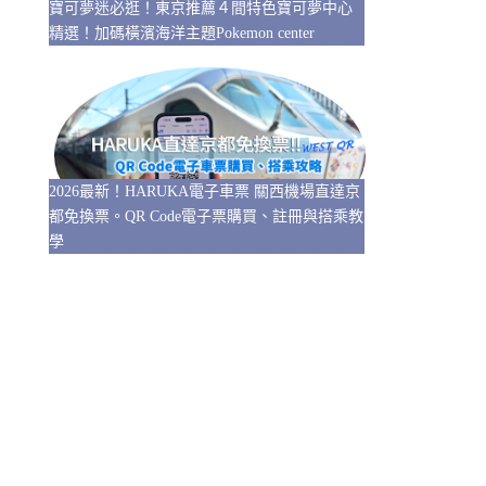
寶可夢迷必逛！東京推薦４間特色寶可夢中心
精選！加碼橫濱海洋主題Pokemon center
2026最新！HARUKA電子車票 關西機場直達京
都免換票。QR Code電子票購買、註冊與搭乘教
學