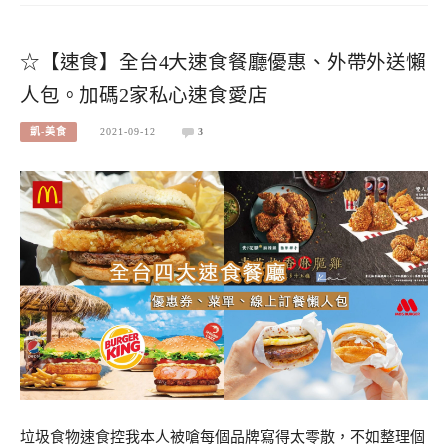
☆【速食】全台4大速食餐廳優惠、外帶外送懶
人包。加碼2家私心速食愛店
凱-美食
2021-09-12
3
垃圾食物速食控我本人被嗆每個品牌寫得太零散，不如整理個