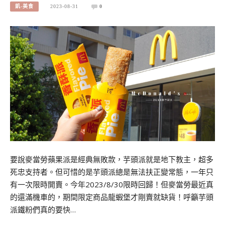
凱-美食
2023-08-31
0
要說麥當勞蘋果派是經典無敗款，芋頭派就是地下教主，超多
死忠支持者。但可惜的是芋頭派總是無法扶正變常態，一年只
有一次限時開賣。今年2023/8/30限時回歸！但麥當勞最近真
的還滿機車的，期間限定商品龍蝦堡才剛賣就缺貨！呼籲芋頭
派鐵粉們真的要快…