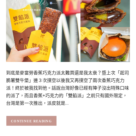
到底是麥當勞香蕉巧克力派太難買還是我太衰？暨上次「起司
脆薯雙牛堡」連３次撲空以後我又再撲空了兩次香蕉巧克力
派！終於被我找到他。話說台灣好像已經有陣子沒出特殊口味
的派了，而且香蕉+巧克力的「雙餡派」之前只有國外限定，
台灣是第一次推出，派皮就是…
CONTINUE READING