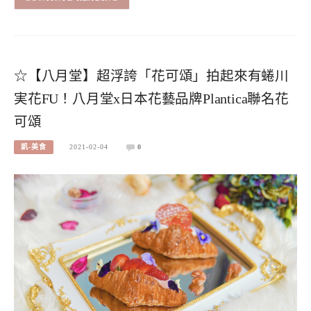
☆【八月堂】超浮誇「花可頌」拍起來有蜷川
実花FU！八月堂x日本花藝品牌Plantica聯名花
可頌
凱-美食
2021-02-04
0