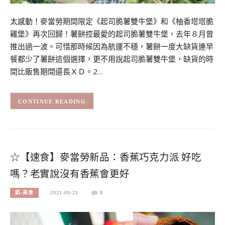
太感動！麥當勞期間限定《起司脆薯雙牛堡》和《柚香塔塔脆
雞堡》再次回歸！薯餅控最愛的起司脆薯雙牛堡，去年８月曾
推出過一波。可惜那時候因為航運不穩，薯餅一度大缺貨連早
餐都少了薯餅這個選擇，更不用說起司脆薯雙牛堡，缺貨的時
間比販售期間還長ＸＤ。2…
CONTINUE READING
☆【速食】麥當勞新品：香蕉巧克力派 好吃
嗎？老實說沒有香蕉會更好
凱-美食
2021-09-21
3