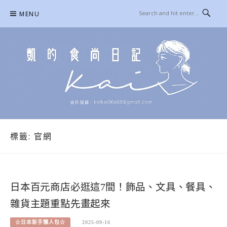
Skip
MENU
to
content
凱的日本食尚日記
合作信箱：
KAIKAI00603@GMAIL.COM
標籤:
官網
日本百元商店必逛這7間！飾品、文具、餐具、
雜貨主題重點先畫起來
☆日本新手懶人包☆
2025-09-16