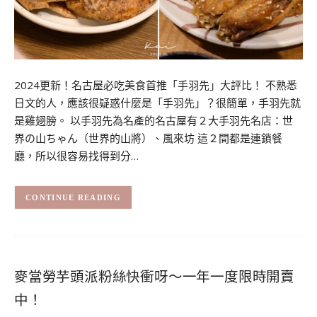
2024更新！名古屋必吃美食首推「手羽先」大評比！ 不熟悉
日文的人，應該很疑惑什麼是「手羽先」？很簡單，手羽先就
是雞翅膀。 以手羽先為名產的名古屋有２大手羽先名店：世
界の山ちゃん（世界的山將）、風來坊 這２間都是連鎖餐
廳，所以很容易找得到分…
CONTINUE READING
麥當勞芋頭派粉絲快衝呀～一年一度限時開賣
中！