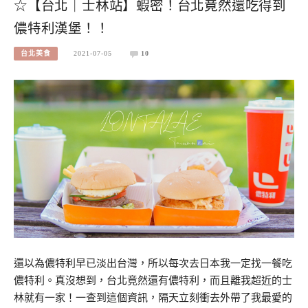
☆【台北｜士林站】蝦密！台北竟然還吃得到
儂特利漢堡！！
台北美食
2021-07-05
10
還以為儂特利早已淡出台灣，所以每次去日本我一定找一餐吃
儂特利。真沒想到，台北竟然還有儂特利，而且離我超近的士
林就有一家！一查到這個資訊，隔天立刻衝去外帶了我最愛的