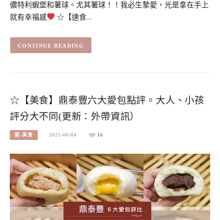
儂特利蝦堡和薯球。尤其薯球！！我必生摯愛，光是拿在手上
就有幸福感
☆【速食…
CONTINUE READING
☆【美食】鼎泰豐六大愛包點評。大人、小孩
評分大不同(更新：外帶資訊）
凱-美食
2021-06-04
16