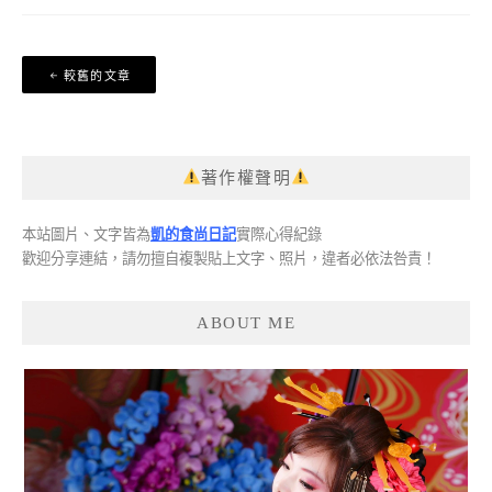
文
較舊的文章
章
導
覽
著作權聲明
本站圖片、文字皆為
凱的食尚日記
實際心得紀錄
歡迎分享連結，請勿擅自複製貼上文字、照片，違者必依法咎責！
ABOUT ME