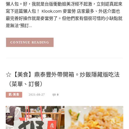
懶人包。好，我就是台版衝動姐美冴經不起激，立刻認真起來
寫下這篇懶人包！ Klook.com 麥當勞 店家最多、外送介面也
最完善好操作就是麥當勞了。但他們家有個很可惜的小缺點就
是無法“預訂…
CONTINUE READING
☆【美食】鼎泰豐外帶開箱。炒飯隱藏版吃法
（菜單、訂餐）
凱-美食
2021-08-27
0