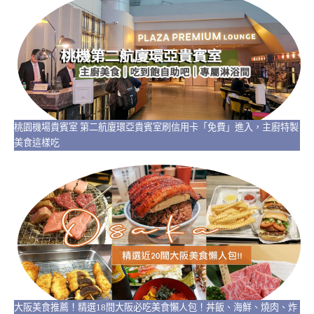
桃園機場貴賓室 第二航廈環亞貴賓室刷信用卡「免費」進入，主廚特製
美食這樣吃
大阪美食推薦！精選18間大阪必吃美食懶人包！丼飯、海鮮、燒肉、炸