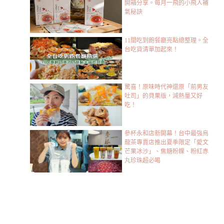
開箱分享。每月一飛的小飛人補
氣秘訣
11間吃到飽餐廳亮點總整理。全
台吃貨清單加起來！
驚喜！原味時代神還原「前男友
吐司」的貝果版，減熱量又好
吃！
參杯永和店新開幕！台中最強烏
龍茶專賣店推出夏季限定「愛文
芒果冰沙」、焦糖粉粿、粉紅赤
丸珍珠超必喝