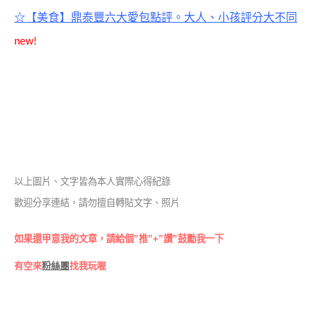
☆【美食】鼎泰豐六大愛包點評。大人、小孩評分大不同
new!
以上圖片、文字皆為本人實際心得紀錄
歡迎分享連結，請勿擅自轉貼文字、照片
如果還甲意我的文章，請給個”推”+”讚”鼓勵我一下
有空來
粉絲團
找我玩喔