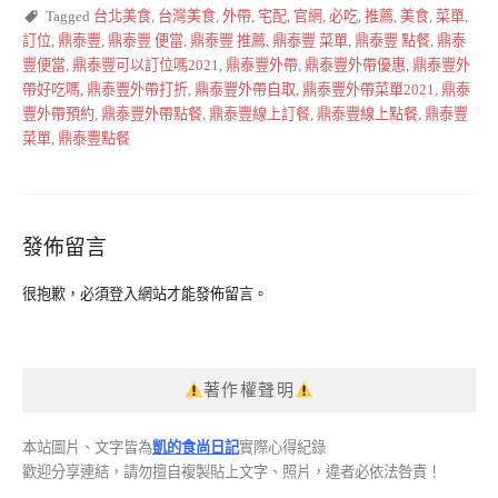
Tagged
台北美食
,
台灣美食
,
外帶
,
宅配
,
官網
,
必吃
,
推薦
,
美食
,
菜單
,
訂位
,
鼎泰豐
,
鼎泰豐 便當
,
鼎泰豐 推薦
,
鼎泰豐 菜單
,
鼎泰豐 點餐
,
鼎泰
豐便當
,
鼎泰豐可以訂位嗎2021
,
鼎泰豐外帶
,
鼎泰豐外帶優惠
,
鼎泰豐外
帶好吃嗎
,
鼎泰豐外帶打折
,
鼎泰豐外帶自取
,
鼎泰豐外帶菜單2021
,
鼎泰
豐外帶預約
,
鼎泰豐外帶點餐
,
鼎泰豐線上訂餐
,
鼎泰豐線上點餐
,
鼎泰豐
菜單
,
鼎泰豐點餐
發佈留言
很抱歉，必須
登入
網站才能發佈留言。
著作權聲明
本站圖片、文字皆為
凱的食尚日記
實際心得紀錄
歡迎分享連結，請勿擅自複製貼上文字、照片，違者必依法咎責！