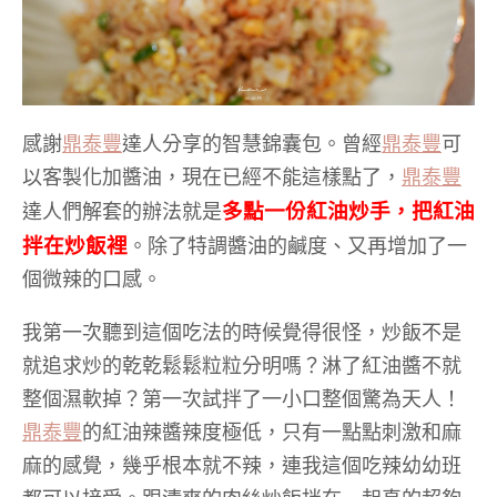
感謝
鼎泰豐
達人分享的智慧錦囊包。曾經
鼎泰豐
可
以客製化加醬油，現在已經不能這樣點了，
鼎泰豐
多點一份紅油炒手，把紅油
達人們解套的辦法就是
拌在炒飯裡
。除了特調醬油的鹹度、又再增加了一
個微辣的口感。
我第一次聽到這個吃法的時候覺得很怪，炒飯不是
就追求炒的乾乾鬆鬆粒粒分明嗎？淋了紅油醬不就
整個濕軟掉？第一次試拌了一小口整個驚為天人！
鼎泰豐
的紅油辣醬辣度極低，只有一點點刺激和麻
麻的感覺，幾乎根本就不辣，連我這個吃辣幼幼班