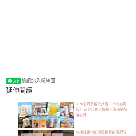
按讚加入粉絲團
延伸閱讀
2026必喝手搖飲推薦！20間必喝
飲料 黃金比例大解析。沒喝過會
捶心肝
純煉紅棗枸杞滴雞精真的沒腥味