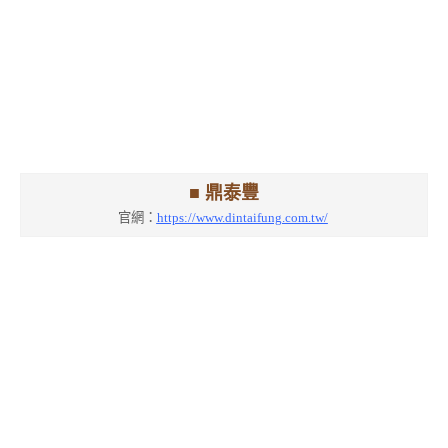
■ 鼎泰豐
官網：
https://www.dintaifung.com.tw/