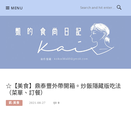
Skip
MENU
to
content
凱的日本食尚日記
合作信箱：
KAIKAI00603@GMAIL.COM
☆【美食】鼎泰豐外帶開箱。炒飯隱藏版吃法
（菜單、訂餐）
凱-美食
2021-08-27
0