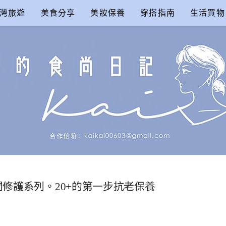
灣旅遊
美食分享
美妝保養
穿搭指南
生活買物
尚日記
間修護系列。20+的第一步抗老保養