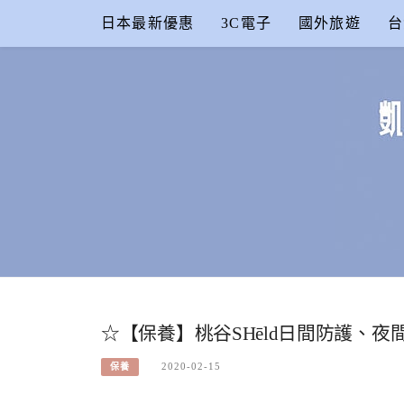
Skip
日本最新優惠
3C電子
國外旅遊
台
to
content
凱的日本食
合作信箱：
KAIKAI00603@GMAIL.COM
☆【保養】桃谷SHēld日間防護、夜
2020-02-15
保養