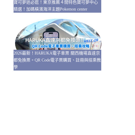
寶可夢迷必逛！東京推薦４間特色寶可夢中心
精選！加碼橫濱海洋主題Pokemon center
2026最新！HARUKA電子車票 關西機場直達京
都免換票。QR Code電子票購買、註冊與搭乘教
學