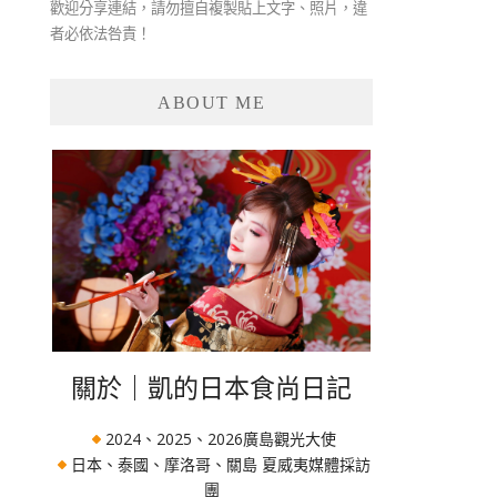
歡迎分享連結，請勿擅自複製貼上文字、照片，違
者必依法咎責！
ABOUT ME
關於｜凱的日本食尚日記
2024、2025、2026廣島觀光大使
日本、泰國、摩洛哥、關島 夏威夷媒體採訪
團