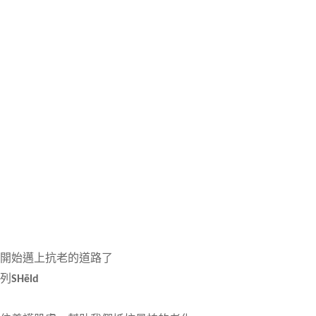
開始邁上抗老的道路了
系列
SHēld