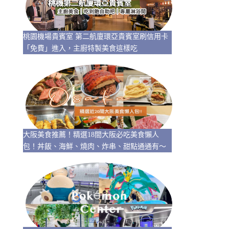
桃園機場貴賓室 第二航廈環亞貴賓室刷信用卡
「免費」進入，主廚特製美食這樣吃
大阪美食推薦！精選18間大阪必吃美食懶人
包！丼飯、海鮮、燒肉、炸串、甜點通通有～