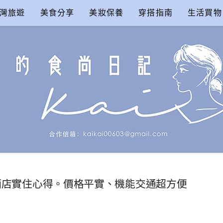
灣旅遊
美食分享
美妝保養
穿搭指南
生活買物
尚日記
拉薩酒店實住心得。價格平實、機能交通超方便