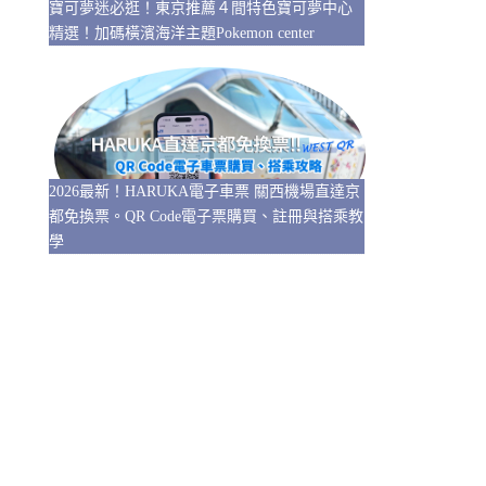
寶可夢迷必逛！東京推薦４間特色寶可夢中心
精選！加碼橫濱海洋主題Pokemon center
2026最新！HARUKA電子車票 關西機場直達京
都免換票。QR Code電子票購買、註冊與搭乘教
學