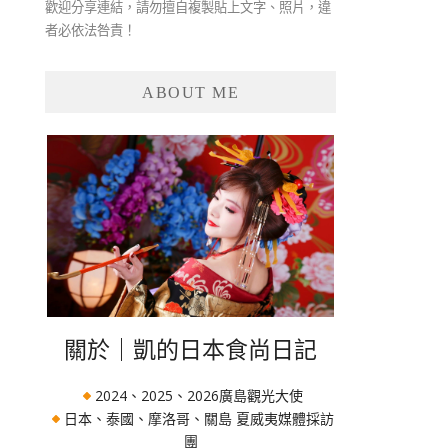
歡迎分享連結，請勿擅自複製貼上文字、照片，違
者必依法咎責！
ABOUT ME
關於｜凱的日本食尚日記
2024、2025、2026廣島觀光大使
日本、泰國、摩洛哥、關島 夏威夷媒體採訪
團