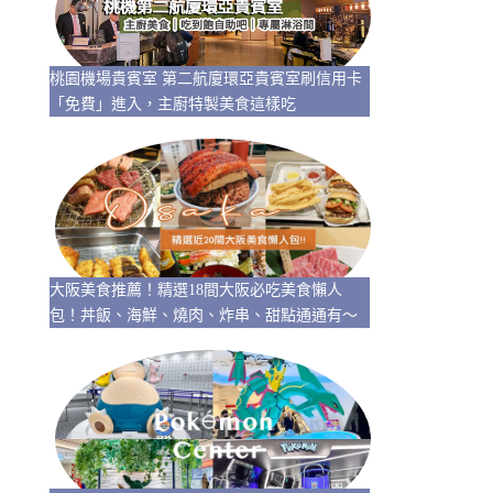
桃園機場貴賓室 第二航廈環亞貴賓室刷信用卡
「免費」進入，主廚特製美食這樣吃
大阪美食推薦！精選18間大阪必吃美食懶人
包！丼飯、海鮮、燒肉、炸串、甜點通通有～