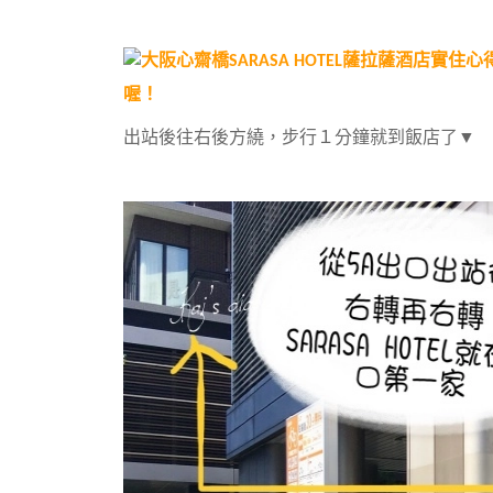
喔！
出站後往右後方繞，步行１分鐘就到飯店了▼