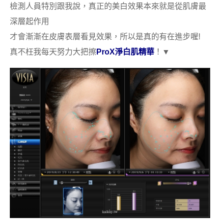
檢測人員特別跟我說，真正的美白效果本來就是從肌膚最
深層起作用
才會漸漸在皮膚表層看見效果，所以是真的有在進步喔!
真不枉我每天努力大把擦
ProX淨白肌精華
！▼