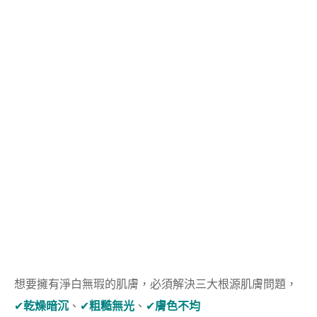
想要擁有淨白無瑕的肌膚，必須解決三大根源肌膚問題，
✔︎
乾燥暗沉
、
✔︎
粗糙無光
、
✔︎
膚色不均