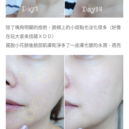
除了嘴角明顯的痘疤，臉頰上的小斑點也淡化很多（好像
在玩大家來找碴ＸＤＤ）
擺脫小花臉後臉部肌膚乾淨多了～皮膚也變的水潤、透亮