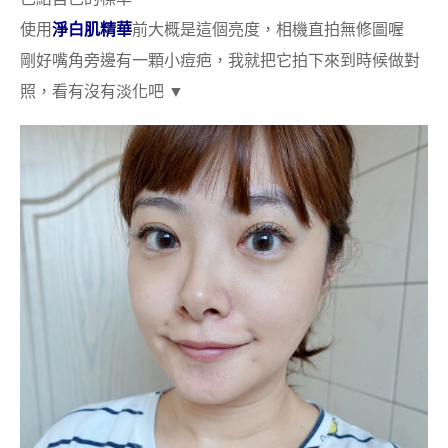
使用
淨白肌精華
前大概是這個亮度，相機直拍無修圖喔
剛好嘴角旁邊有一顆小痘疤，我就把它拍下來到時候做對
照，看有沒有淡化吧 ▼