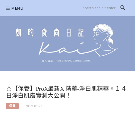
Skip
MENU
to
content
凱的日本食尚日記
合作信箱：
KAIKAI00603@GMAIL.COM
☆【保養】ProX最新X 精華-淨白肌精華。１４
日淨白肌膚實測大公開！
保養
2019-09-28