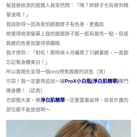
幫我做檢測的服務人員突然問：「咦？妳脖子也有擦到精
華液嗎？」
我說對呀～因為我怕臉跟脖子有色差，更尷尬
她覺得檢測螢幕上我的臉跟脖子都一起有變亮一點，但是
肩膀的色差就變得很顯眼
我才想到：「對吼！那時候４月曬黑了只顧著臉，一直都
忘記幫身體美白！」
所以我現在呈現一個only烤焦肩膀的狀態（哭）
可惡！我一定要再追加一罐
ProX
小白瓶(淨白肌精華)
專門
擦身體！（認真）
也提醒大家，擦
淨白肌精華
一定要盡量延伸，容易外露的
部位都不能放過啊～