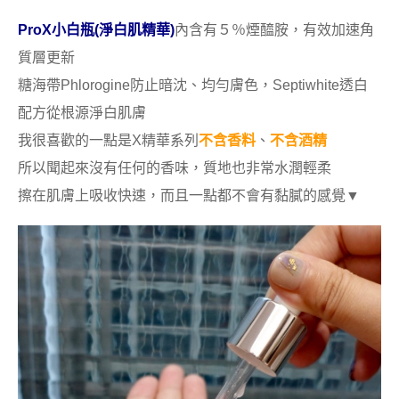
ProX小白瓶(淨白肌精華)
內含有５％煙醯胺，有效加速角
質層更新
糖海帶Phlorogine防止暗沈、均勻膚色，Septiwhite透白
配方從根源淨白肌膚
我很喜歡的一點是X精華系列
不含香料
、
不含酒精
所以聞起來沒有任何的香味，質地也非常水潤輕柔
擦在肌膚上吸收快速，而且一點都不會有黏膩的感覺▼