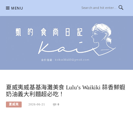
Skip
MENU
to
content
凱的日本食尚日記
合作信箱：
KAIKAI00603@GMAIL.COM
夏威夷威基基海灘美食 Lulu’s Waikiki 蒜香鮮蝦
奶油義大利麵超必吃！
夏威夷
2026-06-21
0