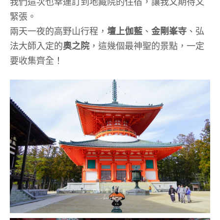
我們這次也幸運訂到地藏院的住宿，讓我又期待又
緊張。
兩天一夜的高野山行程，
壇上伽藍
、
金剛峯寺
、弘
法大師入定的
奧之院
，這幾個最神聖的景點，一定
要收集齊全！