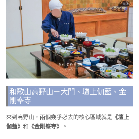
和歌山高野山－大門、壇上伽藍、金
剛峯寺
來到高野山，兩個幾乎必去的核心區域就是
《
壇上
伽藍》
和
《
金剛峯寺》
。