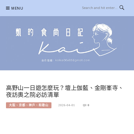
Skip
MENU
to
content
凱的日本食尚日記
合作信箱：
KAIKAI00603@GMAIL.COM
高野山一日遊怎麼玩？壇上伽藍、金剛峯寺、
夜訪奧之院必訪清單
大阪、京都、神戶、和歌山
2026-04-01
0