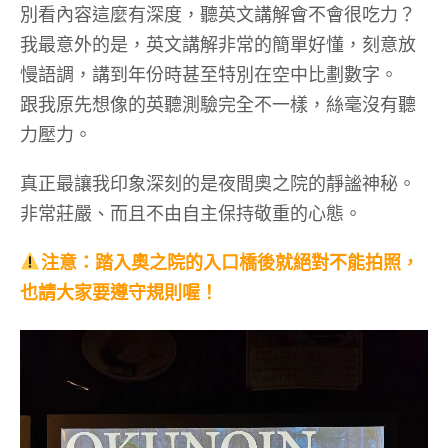
別看內容這麼有深度，聽英文講解會不會很吃力？
我最意外的是，英文講解非常的簡單好懂，刻意放
慢語調，講到年份時甚至特別在空中比劃數字。
跟我原先想像的英聽測驗完全不一樣，絲毫沒有聽
力壓力。
真正最讓我印象深刻的是夜間奧之院的靜謐神秘。
非常莊嚴、而且不由自主保持敬重的心態。
注意：踏入奧之院的入口橋後就絕對不能拍照，
也請大家要遵守規則喔！