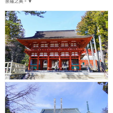
荼羅之美。▼