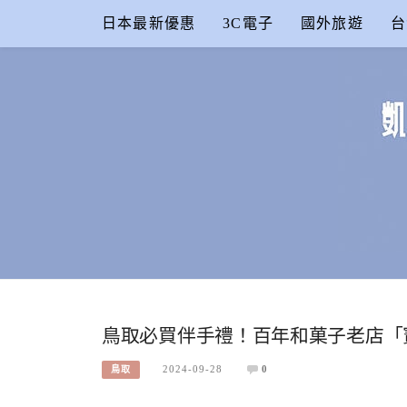
Skip
日本最新優惠
3C電子
國外旅遊
台
to
content
凱的日本食
合作信箱：
KAIKAI00603@GMAIL.COM
鳥取必買伴手禮！百年和菓子老店「寶月堂 T
2024-09-28
0
鳥取