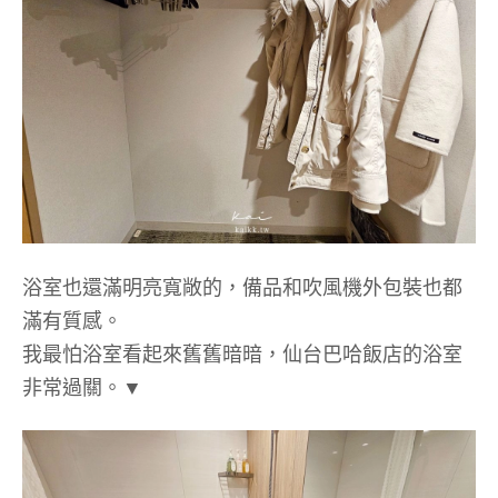
浴室也還滿明亮寬敞的，備品和吹風機外包裝也都
滿有質感。
我最怕浴室看起來舊舊暗暗，仙台巴哈飯店的浴室
非常過關。▼