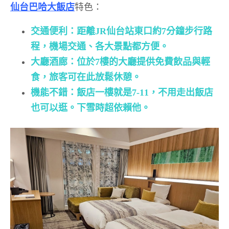
仙台巴哈大飯店
特色：
交通便利：距離JR仙台站東口約7分鐘步行路
程，機場交通、各大景點都方便。
大廳酒廊：​
位於7樓的大廳提供免費飲品與輕
食，旅客可在此放鬆休憩。
機能不錯：飯店一樓就是7-11，不用走出飯店
也可以逛。下雪時超依賴他。