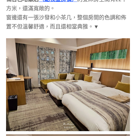
方米，還滿寬敞的。
窗邊還有一張沙發和小茶几，整個房間的色調和佈
置不但溫馨舒適，而且還相當典雅。▼