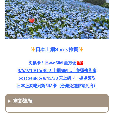
日本上網
Sim
卡推薦
免換卡！日本eSIM 最方便
推薦!!
3/5/7/10/15/30 天上網SIM卡｜免運寄到家
Softbank 5/8/15/30 天上網卡｜機場領取
日本上網吃到飽SIM卡（台灣免運郵寄到府）
章節連結