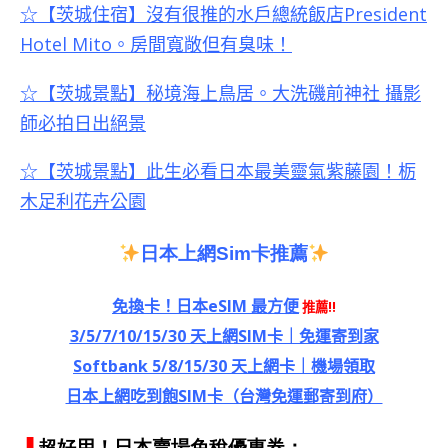
☆【茨城住宿】沒有很推的水戶總統飯店President
Hotel Mito。房間寬敞但有臭味！
☆【茨城景點】秘境海上鳥居。大洗磯前神社 攝影
師必拍日出絕景
☆【茨城景點】此生必看日本最美靈氣紫藤園！栃
木足利花卉公園
日本上網
Sim
卡推薦
免換卡！日本eSIM 最方便
推薦!!
3/5/7/10/15/30 天上網SIM卡｜免運寄到家
Softbank 5/8/15/30 天上網卡｜機場領取
日本上網吃到飽SIM卡（台灣免運郵寄到府）
▐
超好用！日本賣場免稅優惠券：