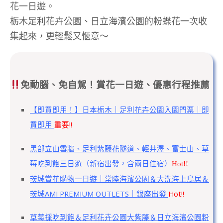
花一日遊。
栃木足利花卉公園、日立海濱公園的粉蝶花一次收
集起來，更輕鬆又愜意～
免動腦、免自駕！賞花一日遊、優惠行程推薦
【即買即用！】日本栃木｜足利花卉公園入園門票｜即
買即用
重要!!
黑部立山雪牆、足利紫藤花隧道、輕井澤、富士山、草
莓吃到飽三日遊（新宿出發，含兩日住宿）
Hot!!
茨城賞花購物一日遊｜常陸海濱公園＆大洗海上鳥居＆
茨城AMI PREMIUM OUTLETS｜銀座出發
Hot!!
草莓採吃到飽＆足利花卉公園大紫藤＆日立海濱公園粉