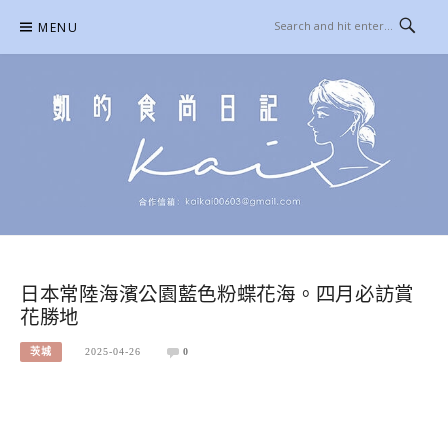
Skip
MENU
to
content
凱的日本食尚日記
合作信箱：
KAIKAI00603@GMAIL.COM
日本常陸海濱公園藍色粉蝶花海。四月必訪賞
花勝地
茨城
2025-04-26
0