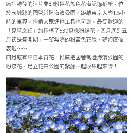
瘋狂轉發的這片夢幻粉蝶花藍色花海記憶猶新。位
於茨城縣的國營常陸海濱公園，距離東京大約1.5小
時的車程，搭乘大眾運輸工具也可到。最受歡迎的
「見晴之丘」約種植了530萬株粉蝶花。四月底到五
月初是盛開期，一望無際的粉藍色花毯，夢幻度破
表啦～～
四月底有來日本賞花，推薦把國營常陸海濱公園的
粉蝶花、足立花卉公園的紫藤一起收集起來唷！