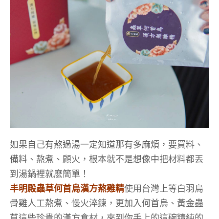
如果自己有熬過湯一定知道那有多麻煩，要買料、
備料、熬煮、顧火，根本就不是想像中把材料都丟
到湯鍋裡就麽簡單！
丰明殿蟲草何首烏漢方熬雞精
使用台灣上等白羽烏
骨雞人工熬煮、慢火淬鍊，更加入何首烏、黃金蟲
草這些珍貴的漢方食材，來到你手上的這碗精純的