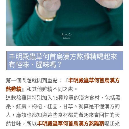
丰明殿蟲草何首烏漢方熬雞精喝起來
有怪味、腥味嗎？
第一個問題就問到重點：『
丰明殿蟲草何首烏漢方
熬雞精
』和其他雞精不同之處。
這款熬雞精特別加入15種珍貴的漢方食材，包括黑
棗、紅棗、枸杞、桂圓、甘草。就算是不懂漢方的
人，應該也都知道這些食材都是煮起來會回甘的天
然甘味，所以
丰明殿蟲草何首烏漢方熬雞精
喝起來