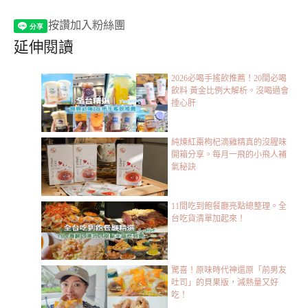
按讚加入粉絲團
延伸閱讀
2026必喝手搖飲推薦！20間必喝
飲料 黃金比例大解析。沒喝過會
捶心肝
純煉紅棗枸杞滴雞精真的沒腥味
開箱分享。每月一飛的小飛人補
氣秘訣
11間吃到飽餐廳亮點總整理。全
台吃貨清單加起來！
驚喜！原味時代神還原「前男友
吐司」的貝果版，減熱量又好
吃！