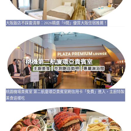
大阪飯店不踩雷清單：2026精選「9間」優質大阪住宿推薦！
桃園機場貴賓室 第二航廈環亞貴賓室刷信用卡「免費」進入，主廚特製
美食這樣吃