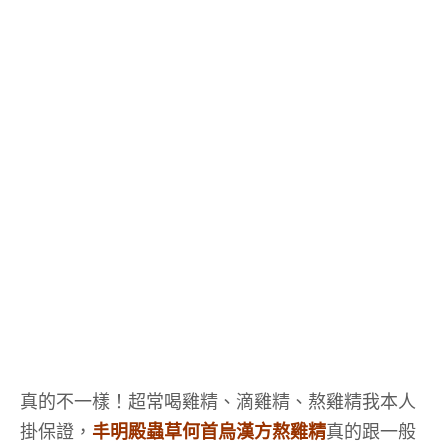
真的不一樣！超常喝雞精、滴雞精、熬雞精我本人
掛保證，
丰明殿蟲草何首烏漢方熬雞精
真的跟一般