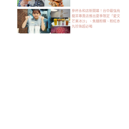
參杯永和店新開幕！台中最強烏
龍茶專賣店推出夏季限定「愛文
芒果冰沙」、焦糖粉粿、粉紅赤
丸珍珠超必喝