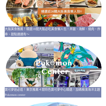
大阪美食推薦！精選18間大阪必吃美食懶人包！丼飯、海鮮、燒肉、炸
串、甜點通通有～
寶可夢迷必逛！東京推薦４間特色寶可夢中心精選！加碼橫濱海洋主題
Pokemon center