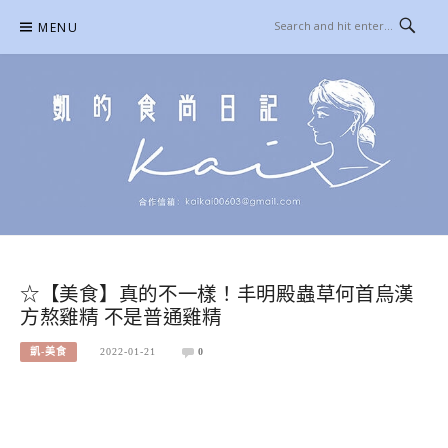
Skip
MENU
to
content
凱的日本食尚日記
合作信箱：
KAIKAI00603@GMAIL.COM
☆【美食】真的不一樣！丰明殿蟲草何首烏漢
方熬雞精 不是普通雞精
凱-美食
2022-01-21
0