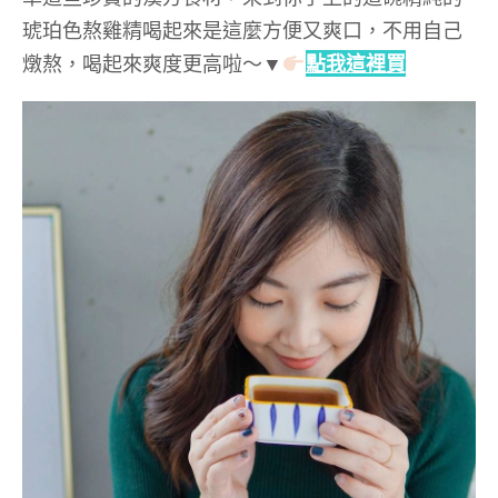
琥珀色熬雞精喝起來是這麼方便又爽口，不用自己
燉熬，喝起來爽度更高啦～▼
點我這裡買