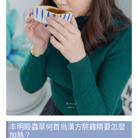
丰明殿蟲草何首烏漢方熬雞精要怎麼
加熱？