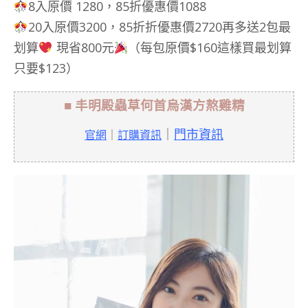
8入原價 1280，85折優惠價1088
20入原價3200，85折折優惠價2720再多送2包最
划算
現省800元
（每包原價$160這樣買最划算
只要$123）
■ 丰明殿蟲草何首烏漢方熬雞精
｜
門市資訊
官網
｜
訂購資訊