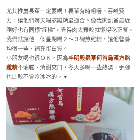
尤其推薦長輩一定要喝！長輩有時咀嚼、吞嚥費
力，讓他們每天喝熬雞精最適合。像我家凱爸最近
剛好也有同樣“症桃”，覺得肉太難咬就懶得吃正餐，
我們就讓他一個星期喝２～３碗熬雞精，讓他營養
均衡一些、補充蛋白質。
小朋友喝也很ＯＫ，因為
丰明殿蟲草何首烏漢方熬
雞精
不油膩、清甜爽口，冬天多喝一些熱湯，手腳
也比較不會冷冰冰的。▼