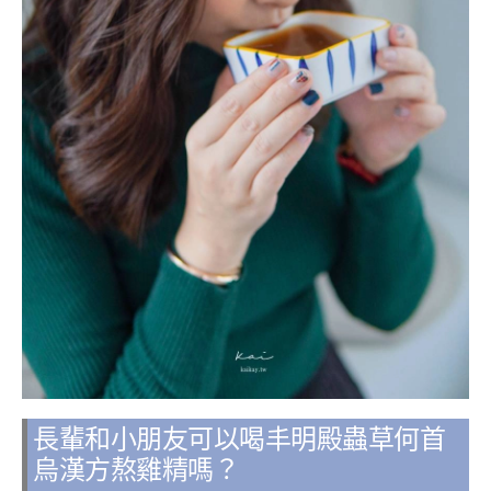
長輩和小朋友可以喝丰明殿蟲草何首
烏漢方熬雞精嗎？