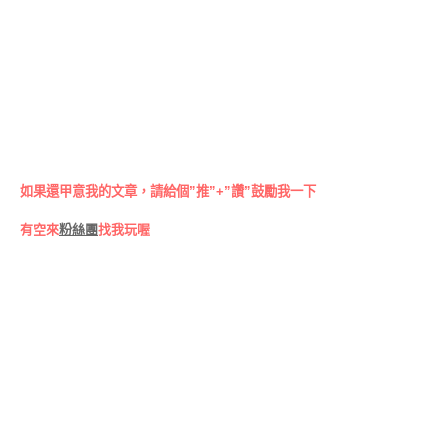
如果還甲意我的文章，請給個”推”+”讚”鼓勵我一下
有空來
粉絲團
找我玩喔