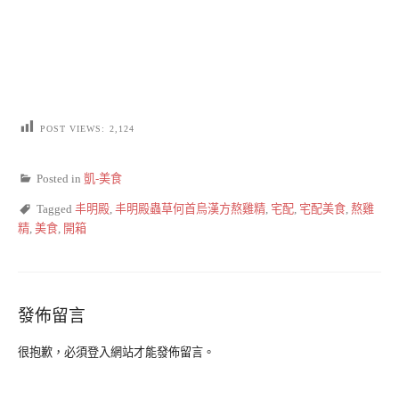
POST VIEWS:
2,124
Posted in
凱-美食
Tagged
丰明殿
,
丰明殿蟲草何首烏漢方熬雞精
,
宅配
,
宅配美食
,
熬雞
精
,
美食
,
開箱
發佈留言
很抱歉，必須
登入
網站才能發佈留言。