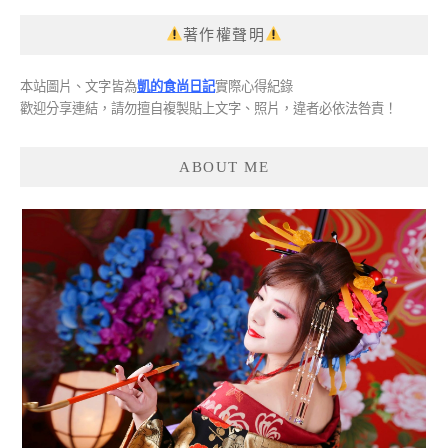
著作權聲明
本站圖片、文字皆為
凱的食尚日記
實際心得紀錄
歡迎分享連結，請勿擅自複製貼上文字、照片，違者必依法咎責！
ABOUT ME