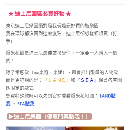
★ 迪士尼園區必買好物 ★
東京迪士尼樂園絕對是我玩過最好買的遊樂園！
我在環球都沒買到這麼瘋狂，迪士尼卻樣樣都想買（打
手）
爆米花筒是迪士尼最佳裝扮配件，
一定要一人購入一個
的！
除了常態款（ex:米奇、米妮），還會推出限量的人物款
而且更犯規的是：
『ＬＡＮＤ』
和
『ＳＥＡ』
還會各有園
區限定的款式
想買特殊款時可以先到官網看看爆米花地圖：
LAND點
我
、
SEA點我
▶︎迪士尼樂園（優惠門票點我！）