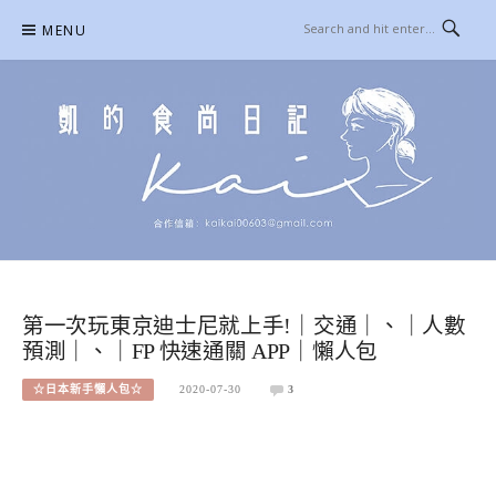
Skip
MENU
to
content
凱的日本食尚日記
合作信箱：
KAIKAI00603@GMAIL.COM
第一次玩東京迪士尼就上手!｜交通｜、｜人數
預測｜、｜FP 快速通關 APP｜懶人包
☆日本新手懶人包☆
2020-07-30
3