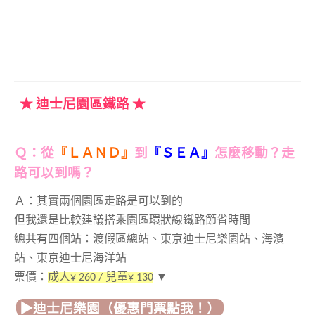
★ 迪士尼園區鐵路 ★
Ｑ：從
『ＬＡＮＤ』
到
『ＳＥＡ』
怎麼移動？
走
路可以到嗎？
Ａ：其實兩個園區走路是可以到的
但我還是比較建議搭乘園區環狀線鐵路節省時間
總共有四個站：渡假區總站、東京迪士尼樂園站、海濱
站、東京迪士尼海洋站
票價：
成人¥
260 / 兒童¥ 130
▼
▶︎迪士尼樂園（優惠門票點我！）