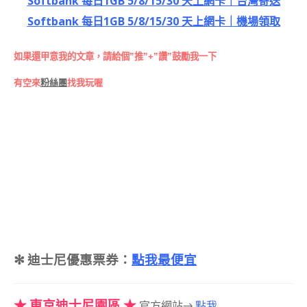
Softbank 每日1GB 5/8/15/30 天上網卡｜台灣寄送
Softbank 每日1GB 5/8/15/30 天上網卡｜機場領取
如果還甲意我的文章，請給個”推”+”讚”鼓勵我一下
有空來
粉絲團
找我玩喔
✻ 迪士尼優惠票券：
點我最便宜
★ 東京迪士尼園區 ★